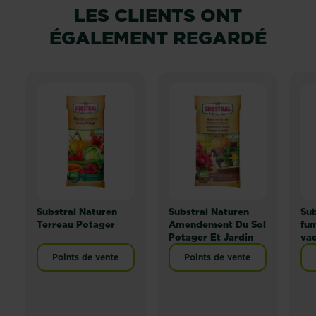
LES CLIENTS ONT
ÉGALEMENT REGARDÉ
Substral Naturen
Substral Naturen
Sub
Terreau Potager
Amendement Du Sol
fum
Potager Et Jardin
vac
Points de vente
Points de vente