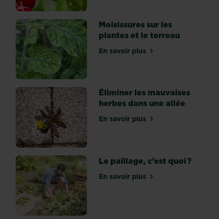
de
nématodes.
Moisissures sur les
Un
plantes et le terreau
traitement
adapté
En savoir plus
sur Moisissures sur les pla
commence
par
un...
Éliminer les mauvaises
herbes dans une allée
En savoir plus
sur Éliminer les mauvaises
Le paillage, c’est quoi ?
En savoir plus
sur Le paillage, c’est quoi 