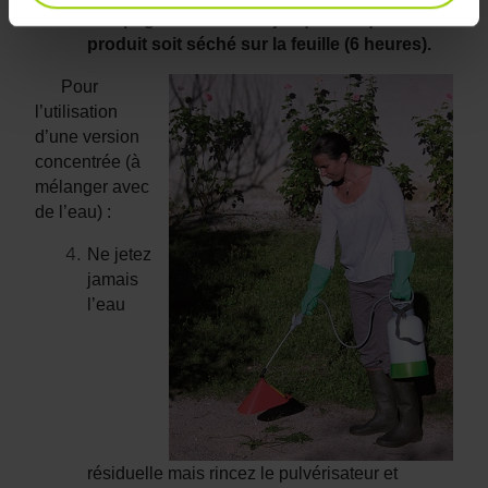
compagnie à distance jusqu’à ce que le
produit soit séché sur la feuille (6 heures).
Pour
l’utilisation
d’une version
concentrée (à
mélanger avec
de l’eau) :
Ne jetez
jamais
l’eau
résiduelle mais rincez le pulvérisateur et