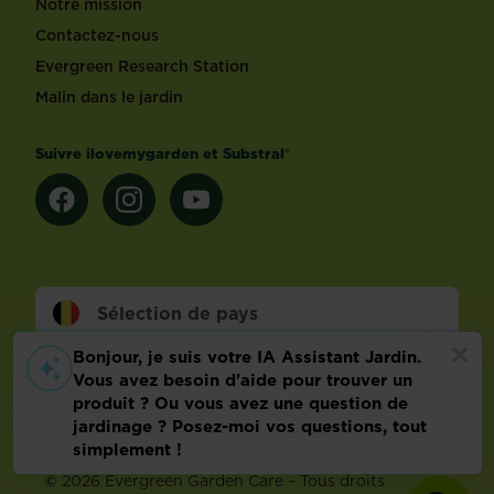
Notre mission
Contactez-nous
Evergreen Research Station
Malin dans le jardin
Suivre ilovemygarden et Substral®
Sélection de pays
Footer
Conditions d’utilisation
Malin dans le jardin
Info technique
Politique relative aux données personnelles
Préférences de cookies
©
2026 Evergreen Garden Care – Tous droits