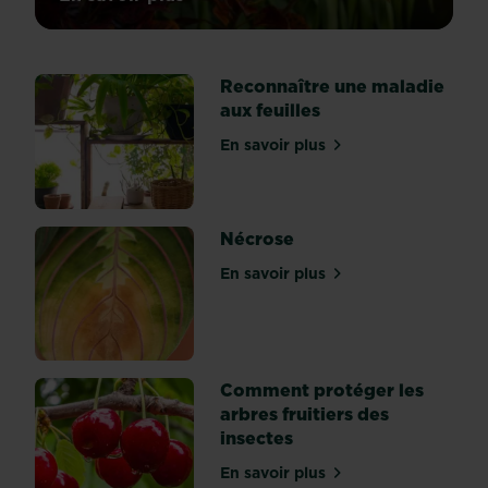
sur Traitement des maladies des plantes
comme
il
vous
Reconnaître une maladie
arrive
aux feuilles
de
devenir
En savoir plus
sur Reconnaître une maladi
malade,
les
plantes
d’intérieur
Nécrose
peuvent
En savoir plus
être
sur Nécrose
atteintes
de
virus,
de
Comment protéger les
bactéries,
arbres fruitiers des
d’infections
insectes
fongiques
ou
En savoir plus
sur Comment protéger les a