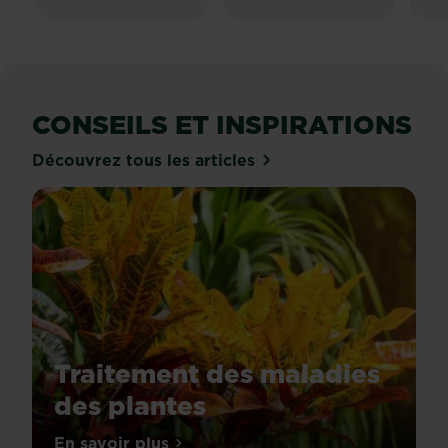
CONSEILS ET INSPIRATIONS
Découvrez tous les articles
Traitement des maladies
des plantes
Tout
En savoir plus