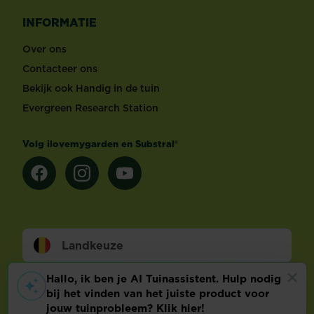
INFORMATIE
Over ons
Contacteer ons
Bekijk ook Handig in de tuin
Evergreen Research Station
Volg ilovemygarden en Substral®
Landkeuze
Footer
Wettelijke Bepalingen
Technische info
Privacy en cookies
Cookie voorkeuren aanpassen