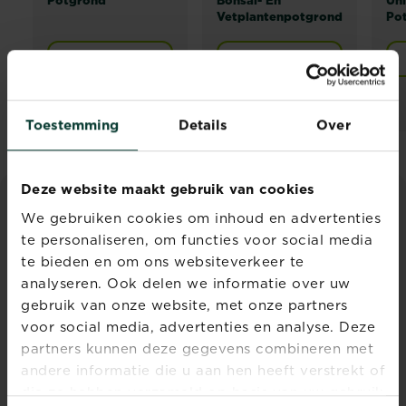
Vetplantenpotgrond
Po
Verkooppunten
Verkooppunten
Toestemming
Details
Over
Deze website maakt gebruik van cookies
We gebruiken cookies om inhoud en advertenties
ADVIES & INSPIRATIE
te personaliseren, om functies voor social media
Ontdek alle artikelen
te bieden en om ons websiteverkeer te
analyseren. Ook delen we informatie over uw
gebruik van onze website, met onze partners
voor social media, advertenties en analyse. Deze
partners kunnen deze gegevens combineren met
andere informatie die u aan hen heeft verstrekt of
die ze hebben verzameld op basis van uw gebruik