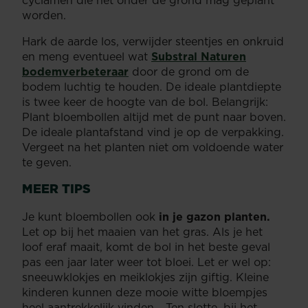
cyclamen die net onder de grond mag geplant
worden.
Hark de aarde los, verwijder steentjes en onkruid
en meng eventueel wat
Substral Naturen
bodemverbeteraar
door de grond om de
bodem luchtig te houden. De ideale plantdiepte
is twee keer de hoogte van de bol. Belangrijk:
Plant bloembollen altijd met de punt naar boven.
De ideale plantafstand vind je op de verpakking.
Vergeet na het planten niet om voldoende water
te geven.
MEER TIPS
Je kunt bloembollen ook
in je gazon planten.
Let op bij het maaien van het gras. Als je het
loof eraf maait, komt de bol in het beste geval
pas een jaar later weer tot bloei. Let er wel op:
sneeuwklokjes en meiklokjes zijn giftig. Kleine
kinderen kunnen deze mooie witte bloempjes
heel aantrekkelijk vinden… Ten slotte, bij het