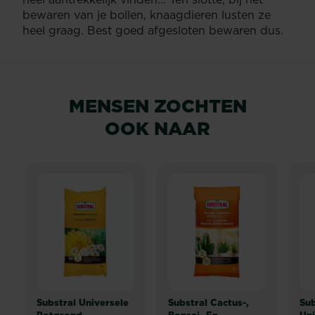
bewaren van je bollen, knaagdieren lusten ze
heel graag. Best goed afgesloten bewaren dus.
MENSEN ZOCHTEN
OOK NAAR
Substral Universele
Substral Cactus-,
Sub
Potgrond
Bonsai- En
Uni