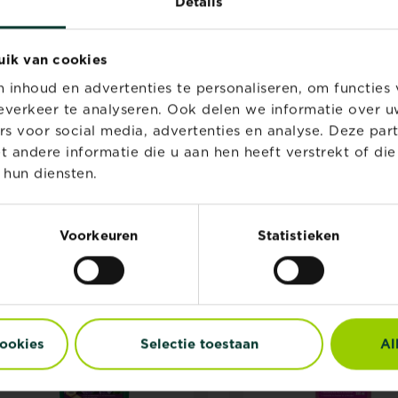
Details
uik van cookies
®
KB Fongys Ultra
Roundup
Rapid
inhoud en advertenties te personaliseren, om functies 
Concentrate Onverh
Paden
verkeer te analyseren. Ook delen we informatie over u
rs voor social media, advertenties en analyse. Deze par
Verkooppunten
Verkooppunte
andere informatie die u aan hen heeft verstrekt of di
 hun diensten.
Voorkeuren
Statistieken
cookies
Selectie toestaan
Al