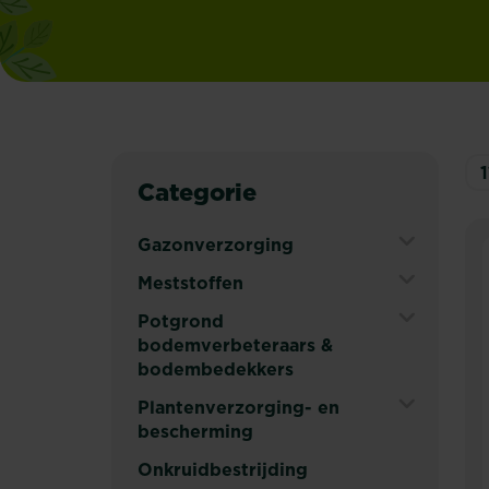
1
Categorie
Gazonverzorging
Expand
Meststoffen
Secondary
Expand
Potgrond
Navigation
Secondary
bodemverbeteraars &
Menu
Navigation
bodembedekkers
Menu
Expand
Plantenverzorging- en
Secondary
bescherming
Navigation
Expand
Onkruidbestrijding
Menu