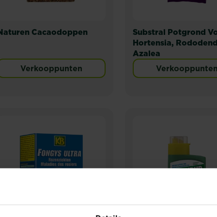
Naturen Cacaodoppen
Substral Potgrond V
Hortensia, Rododend
Azalea
Verkooppunten
Verkooppunte