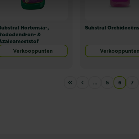
Substral Hortensia-,
Substral Orchideeën
Rododendron- &
Azaleameststof
Verkooppunten
Verkooppunte
AGINATION
…
5
6
7
« First
‹‹