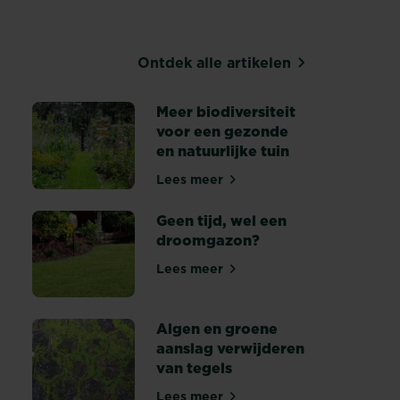
Ontdek alle artikelen
Meer biodiversiteit
voor een gezonde
en natuurlijke tuin
erplant kiezen
Lees meer
Meer biodiversiteit voor een ge
Geen tijd, wel een
droomgazon?
Lees meer
Geen tijd, wel een droomgazon
ale plekken in jouw gazon?
Algen en groene
aanslag verwijderen
van tegels
oemen - Substral
Lees meer