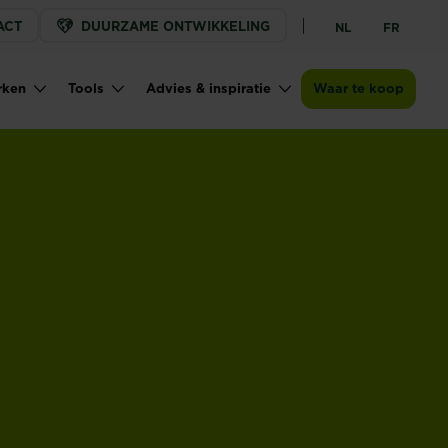
ACT
DUURZAME ONTWIKKELING
NL
FR
rken
Tools
Advies & inspiratie
Waar te koop