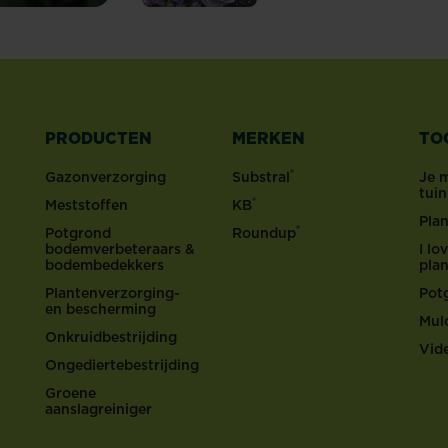
PRODUCTEN
MERKEN
TO
®
Gazonverzorging
Substral
Je 
tui
®
Meststoffen
KB
Pla
®
Potgrond
Roundup
bodemverbeteraars &
I l
bodembedekkers
pla
Plantenverzorging-
Pot
en bescherming
Mul
Onkruidbestrijding
Vid
Ongediertebestrijding
Groene
aanslagreiniger