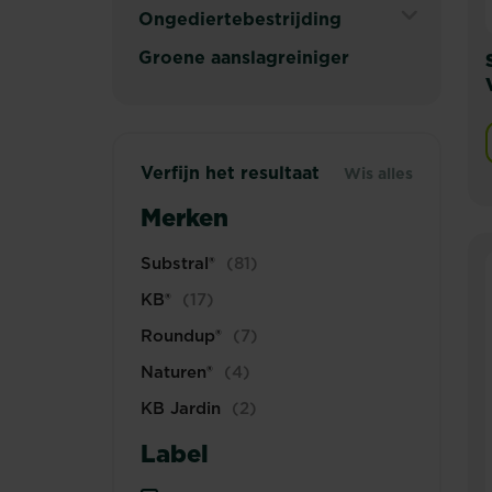
Secondary
Ongediertebestrijding
Navigation
Menu
Expand
Groene aanslagreiniger
Secondary
Navigation
Menu
Verfijn het resultaat
Wis alles
Merken
Substral®
(81)
KB®
(17)
Roundup®
(7)
Naturen®
(4)
KB Jardin
(2)
Label