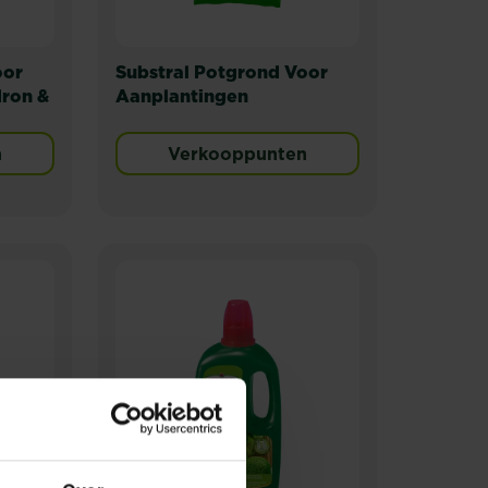
oor
Substral Potgrond Voor
ron &
Aanplantingen
n
Verkooppunten