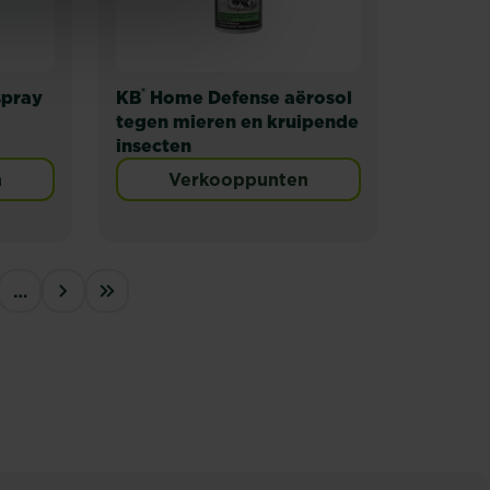
®
spray
KB
Home Defense aërosol
tegen mieren en kruipende
insecten
n
Verkooppunten
…
››
Last »