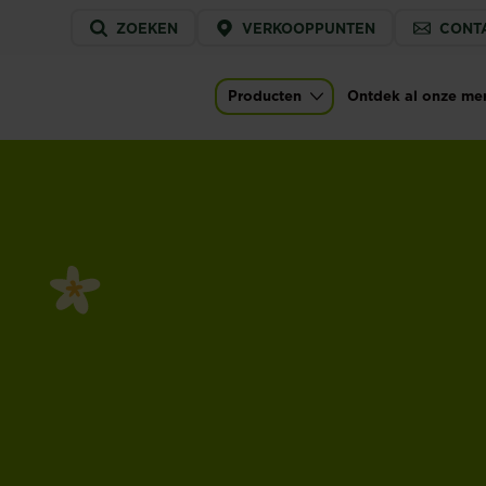
Service
ZOEKEN
VERKOOPPUNTEN
CONT
menu
Producten
Ontdek al onze me
Main navigation