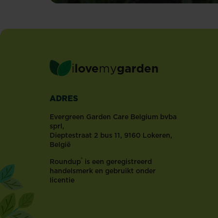
bloembollen
die
al
in
de
lente
i
love
my
garden
tevoorschijn
komen
zoals
ADRES
sneeuwklokjes,
krokussen,
Evergreen Garden Care Belgium bvba
narcissen,
sprl,
tulpen
Dieptestraat 2 bus 11, 9160 Lokeren,
en
België
hyacinten,
®
Roundup
is een geregistreerd
…
handelsmerk en gebruikt onder
kun
licentie
je
best
al
in