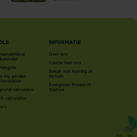
Algen en groene aanslag verwij
OLS
INFORMATIE
maandelijkse
Over ons
nkalender
Contacteer ons
ntengids
Bekijk ook Handig in
ove my garden
de tuin
ntendokter
Evergreen Research
grond calculator
Station
ch calculator
eo's