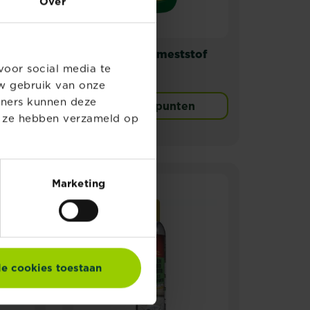
Over
Substral Buxusmeststof
voor social media te
arde
w gebruik van onze
tners kunnen deze
n
Verkooppunten
e ze hebben verzameld op
Marketing
le cookies toestaan