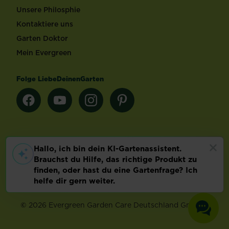
Unsere Philosphie
Kontaktiere uns
Garten Doktor
Mein Evergreen
Folge LiebeDeinenGarten
Länderauswahl
Footer
Impressum & AGB
Datenschutz
Cookie-Einstellungen
©
2026 Evergreen Garden Care Deutschland GmbH