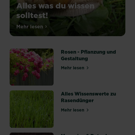
Alles was du wissen
solltest!
Schnecken
Mehr lesen
über Schnecken im Garten: Alles was du w
sind
in
unseren
Gärten
nicht
Rosen - Pflanzung und
gern
Gestaltung
gesehen.
Die
Mehr lesen
über Rosen - Pflanzung und
Übeltäter
kriechen
in
deine
Beete
Alles Wissenswerte zu
und
Rasendünger
machen
sich
Mehr lesen
über Alles Wissenswerte z
über
deine
Pflanzen
und
Ernte