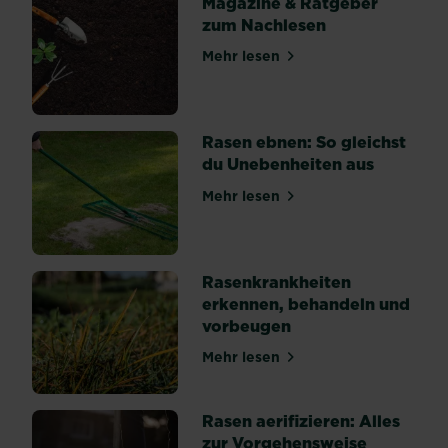
Magazine & Ratgeber
her.
zum Nachlesen
In
vielen
Mehr lesen
Fällen
über Magazine & Ratgeber 
können
gesamte
Jungpflanzen
von
Rasen ebnen: So gleichst
den...
du Unebenheiten aus
Mehr lesen
über Rasen ebnen: So gleic
Rasenkrankheiten
erkennen, behandeln und
vorbeugen
Mehr lesen
über Rasenkrankheiten erk
Rasen aerifizieren: Alles
zur Vorgehensweise