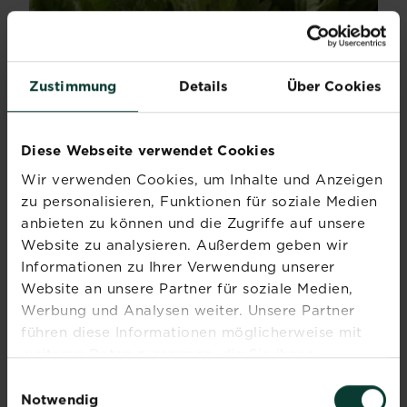
Zustimmung
Details
Über Cookies
Diese Webseite verwendet Cookies
Wir verwenden Cookies, um Inhalte und Anzeigen
Pflanzenextrakte
zu personalisieren, Funktionen für soziale Medien
anbieten zu können und die Zugriffe auf unsere
Um die natürliche Abwehrkraft von Pflanzen zu...
Website zu analysieren. Außerdem geben wir
Mehr lesen
über Pflanzenextrakte
Informationen zu Ihrer Verwendung unserer
Website an unsere Partner für soziale Medien,
Werbung und Analysen weiter. Unsere Partner
führen diese Informationen möglicherweise mit
weiteren Daten zusammen, die Sie ihnen
bereitgestellt haben oder die sie im Rahmen Ihrer
Einwilligungsauswahl
Nutzung der Dienste gesammelt haben.
Notwendig