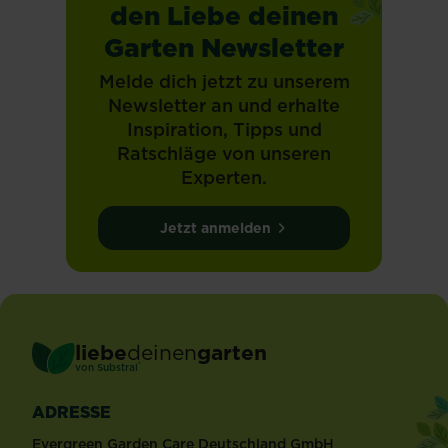
den Liebe deinen
Garten Newsletter
Melde dich jetzt zu unserem
Newsletter an und erhalte
Inspiration, Tipps und
Ratschläge von unseren
Experten.
Jetzt anmelden
liebe
deinen
garten
®
von Substral
ADRESSE
Evergreen Garden Care Deutschland GmbH