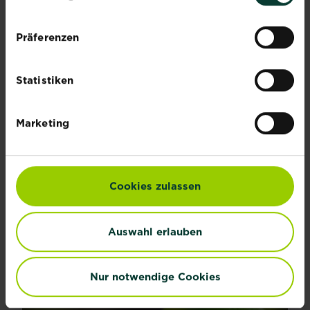
Präferenzen
Statistiken
Marketing
Kräuter, aromatische Vielfalt
Die Auswahl an Kräutern, die sich im Garten, auf...
Cookies zulassen
Mehr lesen
über Kräuter, aromatische Vielfalt
Auswahl erlauben
Nur notwendige Cookies