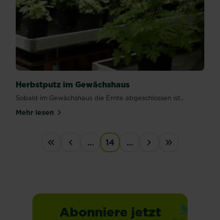
Herbstputz im Gewächshaus
Sobald im Gewächshaus die Ernte abgeschlossen ist...
Mehr lesen
über Herbstputz im Gewächshaus
PAGINATION
…
14
…
First
‹
›
last
Abonniere jetzt