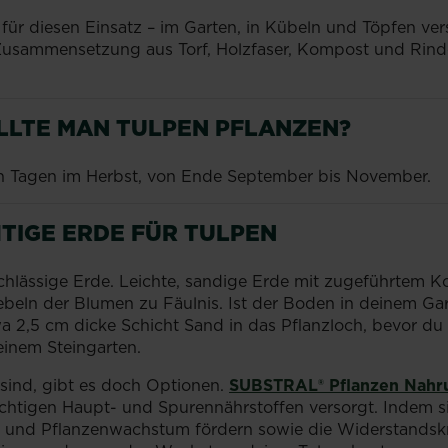
l für diesen Einsatz – im Garten, in Kübeln und Töpfen ver
 Zusammensetzung aus Torf, Holzfaser, Kompost und Rind
LLTE MAN TULPEN PFLANZEN?
ien Tagen im Herbst, von Ende September bis November.
HTIGE ERDE FÜR TULPEN
lässige Erde. Leichte, sandige Erde mit zugeführtem Komp
beln der Blumen zu Fäulnis. Ist der Boden in deinem Gar
 2,5 cm dicke Schicht Sand in das Pflanzloch, bevor du 
einem Steingarten.
 sind, gibt es doch Optionen.
SUBSTRAL®️ Pflanzen Nahr
ichtigen Haupt- und Spurennährstoffen versorgt. Indem si
- und Pflanzenwachstum fördern sowie die Widerstands