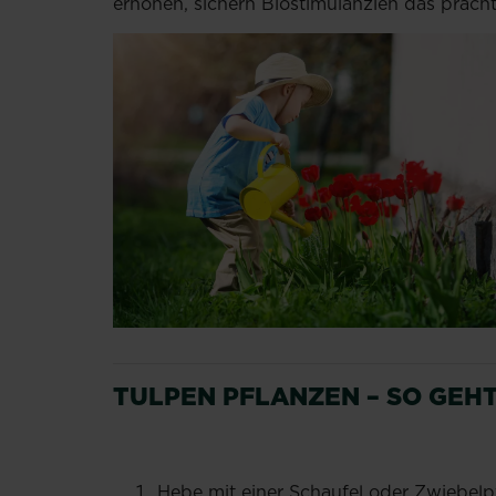
erhöhen, sichern Biostimulanzien das präc
TULPEN PFLANZEN – SO GEHT
Hebe mit einer Schaufel oder Zwiebelpf