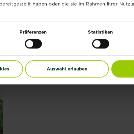
bereitgestellt haben oder die sie im Rahmen Ihrer Nutzu
d drücke die Erde leicht fest.
telle den Kübel an einen sonnigen Ort im Freien.
erhindert, dass Eichhörnchen die gepflanzten Zwiebeln 
Präferenzen
Statistiken
 nicht viel Pflege. Die Pflanze braucht nicht viel Wasse
 schönen Blüte reicht etwas Kompost als Dünger aus, z.B
 Magnesium und Spurennährstoffe enthält, der optimal auf
kies
Auswahl erlauben
langanhaltende Blütenpracht. Die langwirkende Düngerperl
öglichkeit für die empfindliche Tulpen.