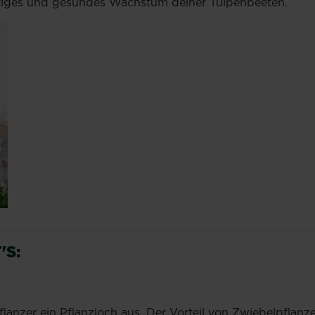
htiges und gesundes Wachstum deiner Tulpenbeeten.
'S:
lanzer ein Pflanzloch aus. Der Vorteil von Zwiebelpflanz