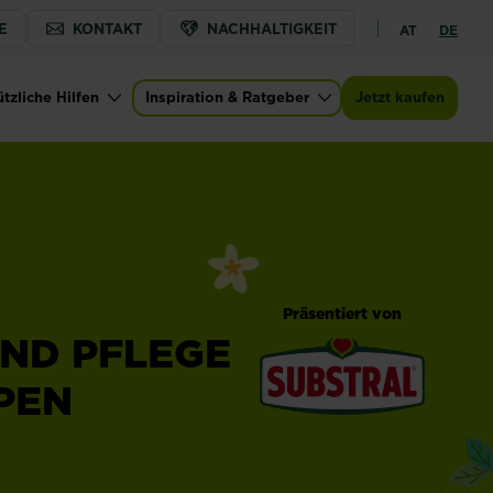
E
KONTAKT
NACHHALTIGKEIT
AT
DE
tzliche Hilfen
Inspiration & Ratgeber
Jetzt kaufen
Präsentiert von
ND PFLEGE
PEN
®
Substral