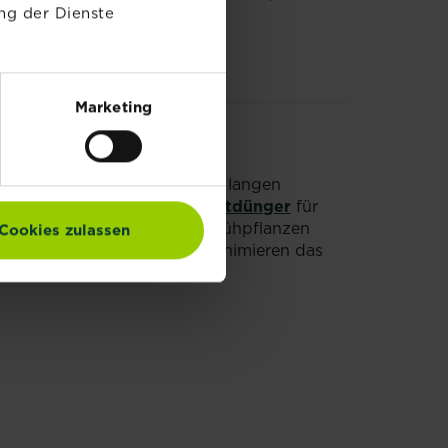
ng der Dienste
ausgraben.
Marketing
r. Gieße deine Tulpen nur bei langen
.
SUBSTRAL®️ Langzeit Depotdünger
für
 die Bedürfnisse von allen Blühpflanzen
Cookies zulassen
en sind sehr ergiebig und minimieren das