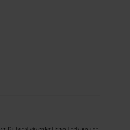
ern: Du hebst ein ordentliches Loch aus und