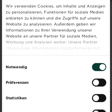
Wir verwenden Cookies, um Inhalte und Anzeigen
zu personalisieren, Funktionen für soziale Medien
anbieten zu können und die Zugriffe auf unsere
Website zu analysieren. Außerdem geben wir
INSPIRATION & RATGEBER
Informationen zu Ihrer Verwendung unserer
Website an unsere Partner für soziale Medien,
Alle Artikel entdecken
Werbung und Analysen weiter. Unsere Partner
führen diese Informationen möglicherweise mit
weiteren Daten zusammen, die Sie ihnen
bereitgestellt haben oder die sie im Rahmen Ihrer
Einwilligungsauswahl
Nutzung der Dienste gesammelt haben.
Notwendig
Präferenzen
Rasen ebnen: So gleichst
Statistiken
du Unebenheiten aus
Mehr lesen