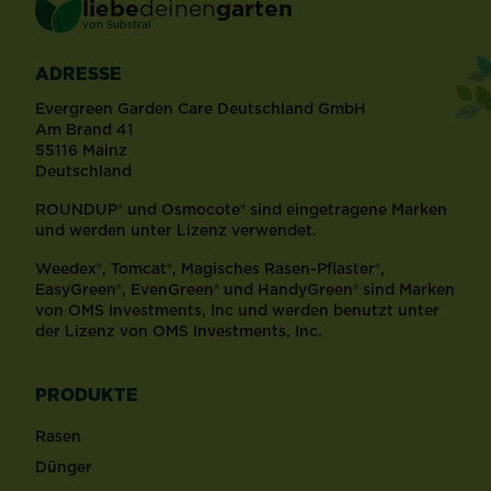
liebe
deinen
garten
®
von Substral
ADRESSE
Evergreen Garden Care Deutschland GmbH
Am Brand 41
55116 Mainz
Deutschland
ROUNDUP® und Osmocote® sind eingetragene Marken
und werden unter Lizenz verwendet.
Weedex®, Tomcat®, Magisches Rasen-Pflaster®,
EasyGreen®, EvenGreen® und HandyGreen® sind Marken
von OMS Investments, Inc und werden benutzt unter
der Lizenz von OMS Investments, Inc.
PRODUKTE
Rasen
Dünger