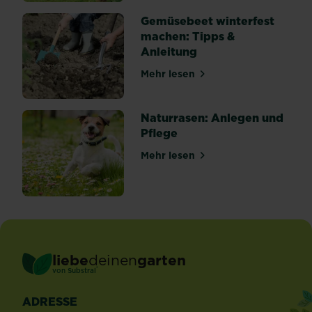
Gemüsebeet winterfest
machen: Tipps &
Anleitung
Mehr lesen
über Gemüsebeet winterfes
Naturrasen: Anlegen und
Pflege
Mehr lesen
über Naturrasen: Anlegen u
liebe
deinen
garten
®
von Substral
ADRESSE