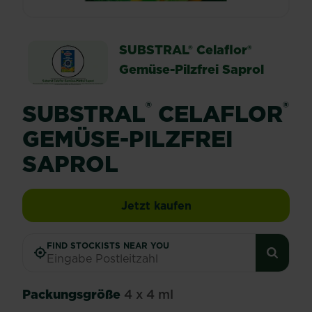
SUBSTRAL® Celaflor®
Gemüse-Pilzfrei Saprol
®
®
SUBSTRAL
CELAFLOR
GEMÜSE-PILZFREI
SAPROL
SUBSTRAL® Celaflor® 
Jetzt kaufen
FIND STOCKISTS NEAR YOU
Packungsgröße
4 x 4 ml