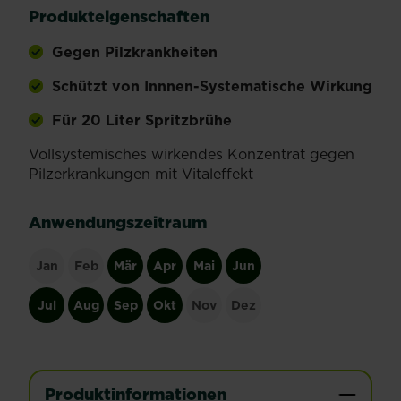
Produkteigenschaften
Gegen Pilzkrankheiten
Schützt von Innnen-Systematische Wirkung
Für 20 Liter Spritzbrühe
Vollsystemisches wirkendes Konzentrat gegen
Pilzerkrankungen mit Vitaleffekt
Anwendungszeitraum
Jan
Feb
Mär
Apr
Mai
Jun
Jul
Aug
Sep
Okt
Nov
Dez
Produktinformationen