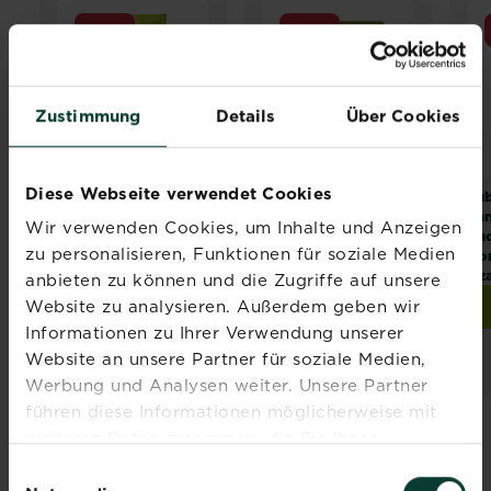
NEU
NEU
Zustimmung
Details
Über Cookies
Diese Webseite verwendet Cookies
®
®
®
®
Substral
Naturen
Substral
Naturen
Sub
Erde Universal 20 L
Langzeitdünger
La
Wir verwenden Cookies, um Inhalte und Anzeigen
Koniferen, Hecken
Rh
zu personalisieren, Funktionen für soziale Medien
und Sträucher 1,2 kg
Hor
Aza
anbieten zu können und die Zugriffe auf unsere
Website zu analysieren. Außerdem geben wir
Zur Händlersuche
Jetzt kaufen
Substral® Naturen® Lan
Informationen zu Ihrer Verwendung unserer
Händler und
Website an unsere Partner für soziale Medien,
Verfügbarkeit
vergleichen
Werbung und Analysen weiter. Unsere Partner
führen diese Informationen möglicherweise mit
weiteren Daten zusammen, die Sie ihnen
bereitgestellt haben oder die sie im Rahmen Ihrer
Einwilligungsauswahl
Nutzung der Dienste gesammelt haben.