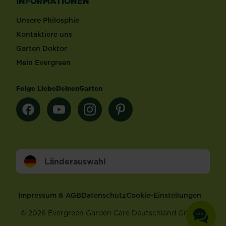
INFORMATIONEN
Unsere Philosphie
Kontaktiere uns
Garten Doktor
Mein Evergreen
Folge LiebeDeinenGarten
Länderauswahl
Footer
Impressum & AGB
Datenschutz
Cookie-Einstellungen
©
2026 Evergreen Garden Care Deutschland GmbH