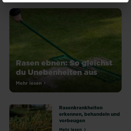
Alle Artikel entdecken
Rasen ebnen: So gleichst
du Unebenheiten aus
Mehr lesen
über Rasen ebnen: So gleichst du Uneben
Rasenkrankheiten
erkennen, behandeln und
vorbeugen
Mehr lesen