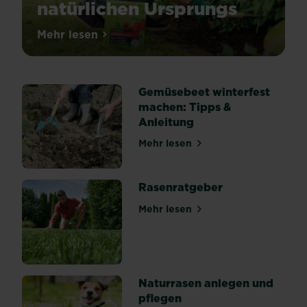
natürlichen Ursprungs
Unserere
Mehr lesen
über Zeolith: Wasser- und Nährstoffspeic
Spezialdünger
unter
SUBSTRAL®
Gemüsebeet winterfest
Naturen®
machen: Tipps &
enthalten
Anleitung
Zeolith
–
Mehr lesen
über Gemüsebeet winterfes
ein
Mineral
natürlichen
Rasenratgeber
Ursprungs,
Mehr lesen
welches
über Rasenratgeber
zum
Beispiel
in
vulkanischem
Naturrasen anlegen und
Gestein
pflegen
zu