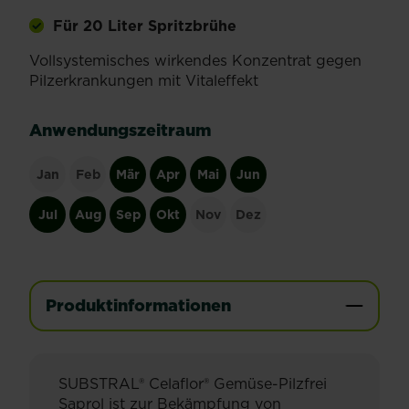
Für 20 Liter Spritzbrühe
Vollsystemisches wirkendes Konzentrat gegen
Pilzerkrankungen mit Vitaleffekt
Anwendungszeitraum
Jan
Feb
Mär
Apr
Mai
Jun
Jul
Aug
Sep
Okt
Nov
Dez
Produktinformationen
SUBSTRAL® Celaflor® Gemüse-Pilzfrei
Saprol ist zur Bekämpfung von