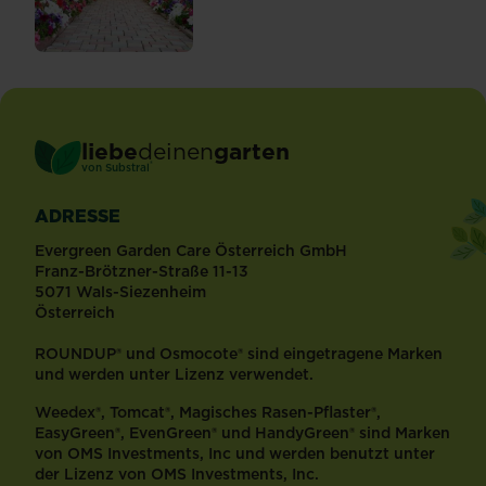
liebe
deinen
garten
®
von Substral
ADRESSE
Evergreen Garden Care Österreich GmbH
Franz-Brötzner-Straße 11-13
5071 Wals-Siezenheim
Österreich
ROUNDUP® und Osmocote® sind eingetragene Marken
und werden unter Lizenz verwendet.
Weedex®, Tomcat®, Magisches Rasen-Pflaster®,
EasyGreen®, EvenGreen® und HandyGreen® sind Marken
von OMS Investments, Inc und werden benutzt unter
der Lizenz von OMS Investments, Inc.