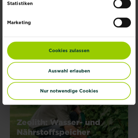
Statistiken
Jetzt anmelden
Marketing
Cookies zulassen
INSPIRATION & RATGEBER
Alle Artikel entdecken
Auswahl erlauben
Nur notwendige Cookies
Zeolith: Wasser- und
Nährstoffspeicher