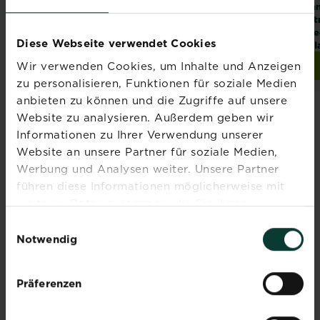
Langzeitdünger
Langzeitdünger
La
Koniferen, Hecken
Rhododendron,
Zit
und Sträucher 1,2 kg
Hortensien und
me
Diese Webseite verwendet Cookies
Azaleen 1,2 kg
Pfl
Wir verwenden Cookies, um Inhalte und Anzeigen
Jetzt kaufen
Jetzt kaufen
Substral® Naturen® Langzeitdünger Koniferen, Hecken 
Substral® Naturen® Lan
zu personalisieren, Funktionen für soziale Medien
anbieten zu können und die Zugriffe auf unsere
Website zu analysieren. Außerdem geben wir
Informationen zu Ihrer Verwendung unserer
Website an unsere Partner für soziale Medien,
Abonniere jetzt
Werbung und Analysen weiter. Unsere Partner
führen diese Informationen möglicherweise mit
den Liebe deinen
weiteren Daten zusammen, die Sie ihnen
Garten Newsletter
bereitgestellt haben oder die sie im Rahmen Ihrer
Einwilligungsauswahl
Nutzung der Dienste gesammelt haben.
Notwendig
Melde dich jetzt zu unserem
Newsletter an und erhalte
Inspiration, Tipps und
Präferenzen
Ratschläge von unseren
Experten.