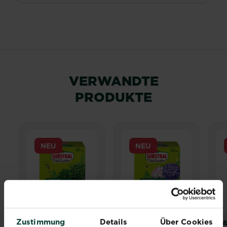
VERWANDTE
PRODUKTE
NEU
NEU
Zustimmung
Details
Über Cookies
®
®
®
®
Substral
Naturen
Substral
Naturen
Sub