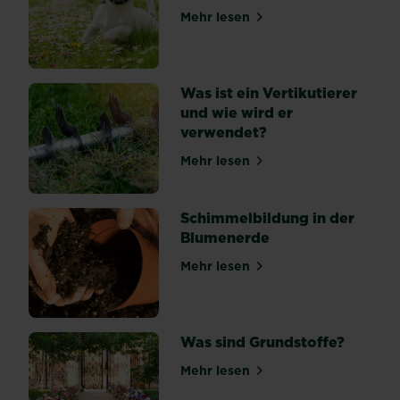
finden
Mehr lesen
über Naturrasen anlegen un
ist.
Durch
seine
Was ist ein Vertikutierer
Schwamm-
und wie wird er
ähnliche...
verwendet?
Mehr lesen
über Was ist ein Vertikutie
Schimmelbildung in der
Blumenerde
Mehr lesen
über Schimmelbildung in d
Was sind Grundstoffe?
Mehr lesen
über Was sind Grundstoffe?