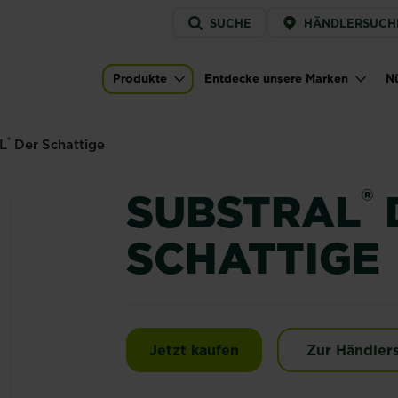
Service
SUCHE
HÄNDLERSUCH
menu
e
Produkte
Entdecke unsere Marken
Nü
Main navigation
®
L
Der Schattige
®
SUBSTRAL
SCHATTIGE
SUBSTRAL® Der Schat
Jetzt kaufen
Zur Händler