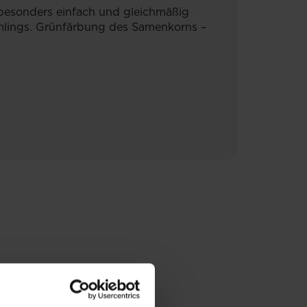
besonders einfach und gleichmäßig
imlings. Grünfärbung des Samenkorns –
E