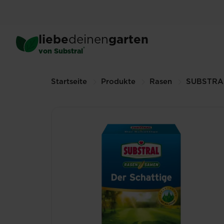
Skip
to
main
®
SUBSTRAL
Der Schattig
liebe
deinen
garten
content
1 kg (Andere Größen verfügbar)
®
von Substral
Breadcrumbs
Startseite
Produkte
Rasen
SUBSTRA