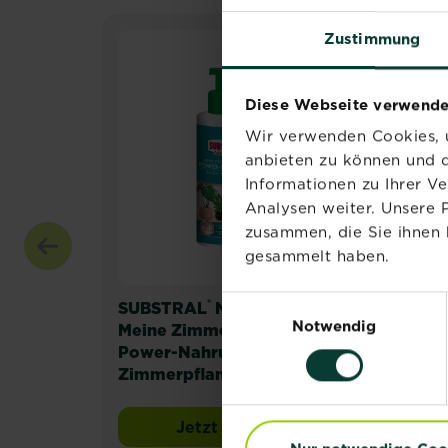
Zustimmung
Diese Webseite verwende
Wir verwenden Cookies, u
anbieten zu können und d
Informationen zu Ihrer V
Analysen weiter. Unsere 
zusammen, die Sie ihnen 
gesammelt haben.
Einwilligungsauswahl
®
®
SUBSTRAL
Naturen
SUB
Notwendig
Meine Zimmerpflanzen
Anz
Power-Nahrung für
Torf
Zimmerpflanzen
Jetzt kaufen
SUBSTRAL® Naturen® Meine