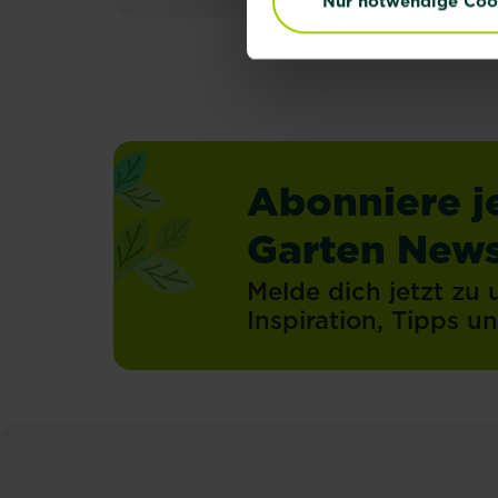
Nur notwendige Coo
Abonniere j
Garten News
Melde dich jetzt zu
Inspiration, Tipps 