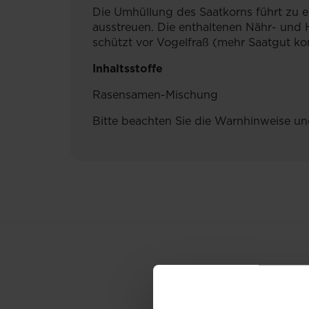
Die Umhüllung des Saatkorns führt zu 
ausstreuen. Die enthaltenen Nähr- und
schützt vor Vogelfraß (mehr Saatgut k
Inhaltsstoffe
Rasensamen-Mischung
Bitte beachten Sie die Warnhinweise un