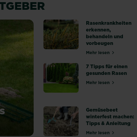
ATGEBER
Rasenkrankheiten
erkennen,
behandeln und
vorbeugen
Mehr lesen
über Rasenkrank
7 Tipps für einen
gesunden Rasen
Mehr lesen
über 7 Tipps fü
s
Gemüsebeet
winterfest machen:
Tipps & Anleitung
du Unebenheiten aus
Mehr lesen
über Gemüsebeet