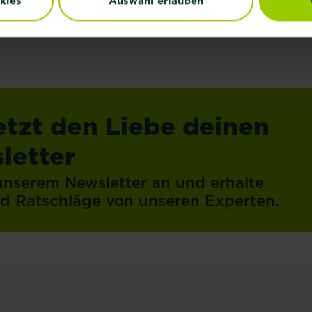
kies
Auswahl erlauben
etzt den Liebe deinen
letter
 unserem Newsletter an und erhalte
und Ratschläge von unseren Experten.