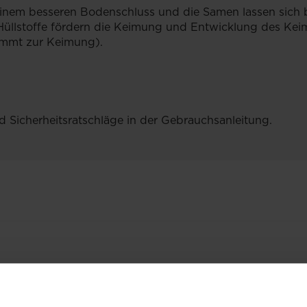
einem besseren Bodenschluss und die Samen lassen sich 
 Hüllstoffe fördern die Keimung und Entwicklung des Ke
ommt zur Keimung).
d Sicherheitsratschläge in der Gebrauchsanleitung.
VERWANDTE PRODUKT