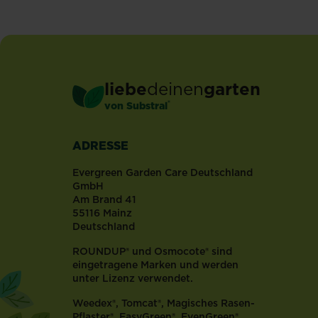
liebe
deinen
garten
®
von Substral
ADRESSE
Evergreen Garden Care Deutschland
GmbH
Am Brand 41
55116 Mainz
Deutschland
ROUNDUP® und Osmocote® sind
eingetragene Marken und werden
unter Lizenz verwendet.
Weedex®, Tomcat®, Magisches Rasen-
Pflaster®, EasyGreen®, EvenGreen®