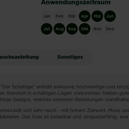
Anwendungszeitraum
Jan
Feb
Mär
Apr
Mai
Jun
Jul
Aug
Sep
Okt
Nov
Dez
auchsanleitung
Sonstiges
r Schattige" enthält exklusive, hochwertige und einzi
lichen Standort in schattigen Lagen vorkommen. Neben 
richtige Saatgut, welches extremen Belastungen standhalt
ntwickelt sich sehr rasch - mit hohem Zierwert. Moos u
ablieren. Das Gras ist belastbar und strapazierfähig, sowi