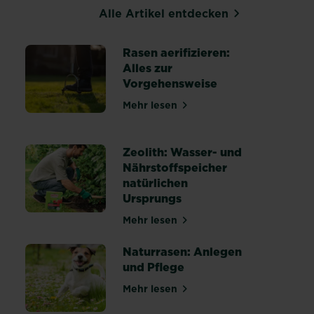
Alle Artikel entdecken
Rasen aerifizieren:
Alles zur
Vorgehensweise
Mehr lesen
über Rasen aerifizieren: Alles
heiten erkennen, behandeln und vorbeugen
Zeolith: Wasser- und
Nährstoffspeicher
natürlichen
r einen gesunden Rasen
Ursprungs
Mehr lesen
über Zeolith: Wasser- und Nähr
Naturrasen: Anlegen
und Pflege
Mehr lesen
über Naturrasen: Anlegen und 
 winterfest machen: Tipps & Anleitung