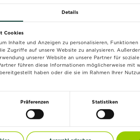
Details
t Cookies
m Inhalte und Anzeigen zu personalisieren, Funktionen 
ie Zugriffe auf unsere Website zu analysieren. Außerd
erwendung unserer Website an unsere Partner für sozia
Partner führen diese Informationen möglicherweise mit 
bereitgestellt haben oder die sie im Rahmen Ihrer Nutzu
®
®
®
®
STRAL
Naturen
SUBSTRAL
Naturen
Präferenzen
Statistiken
ucht & Kräutererde
Sukkulenten &
frei
Kakteenerde Torffrei
Jetzt kaufen
Jetzt kaufen
 Zimmerpflanzen Power-Nahrung für Zimmerpflanzen
SUBSTRAL® Naturen® Anzucht & Kräutererde T
SUBSTRAL