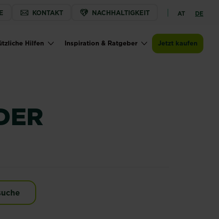
E
KONTAKT
NACHHALTIGKEIT
AT
DE
Jetzt kaufen
Zur Händlersuche
SUBSTRAL® Der Schattige
tzliche Hilfen
Inspiration & Ratgeber
Jetzt kaufen
DER
tige
suche