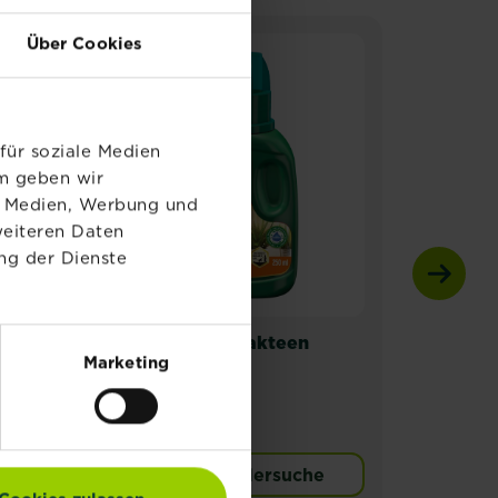
Über Cookies
N
für soziale Medien
em geben wir
le Medien, Werbung und
weiteren Daten
ng der Dienste
®
SUBSTRAL
Kakteen
Subs
Marketing
Nahrung
Univ
Zur Händlersuche
orffrei
® Naturen® Sukkulenten & Kakteenerde Torffrei