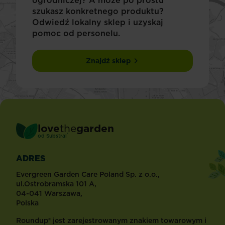
szukasz konkretnego produktu?
Odwiedź lokalny sklep i uzyskaj
pomoc od personelu.
Znajdź sklep
love
the
garden
®
od
Substral
ADRES
Evergreen Garden Care Poland Sp. z o.o.,
ul.Ostrobramska 101 A,
04-041 Warszawa,
Polska
Roundup® jest zarejestrowanym znakiem towarowym i