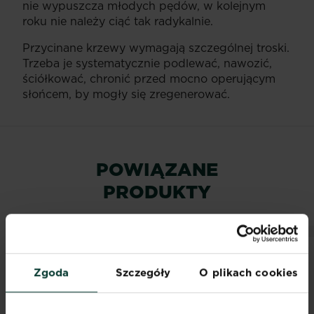
nie wypuszcza młodych pędów, w kolejnym
roku nie należy ciąć tak radykalnie.
Przycinane krzewy wymagają szczególnej troski.
Trzeba je systematycznie podlewać, nawozić,
ściółkować, chronić przed mocno operującym
słońcem, by mogły się zregenerować.
POWIĄZANE
PRODUKTY
Zgoda
Szczegóły
O plikach cookies