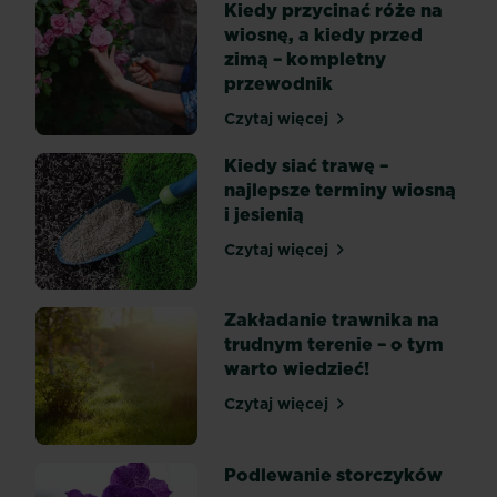
Ta
Kiedy przycinać róże na
piękna
wiosnę, a kiedy przed
roślina
zimą – kompletny
dobrze
przewodnik
czuje
Czytaj więcej
się
Kiedy przycinać róże na w
w
Kiedy siać trawę –
małym
najlepsze terminy wiosną
mieszkaniu
i jesienią
i
nie
Czytaj więcej
Kiedy siać trawę – najlepsz
wymaga
nasłonecznienia.
Zakładanie trawnika na
To
trudnym terenie – o tym
prawdziwy
warto wiedzieć!
rarytas
w...
Czytaj więcej
Zakładanie trawnika na tr
Podlewanie storczyków