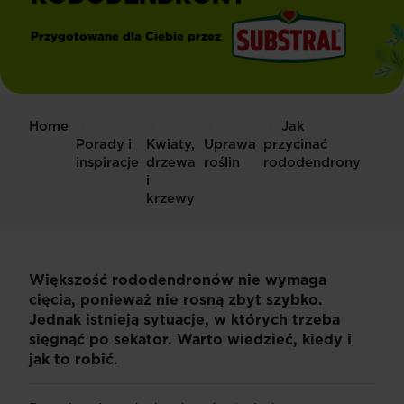
Przygotowane dla Ciebie przez
®
Substral
Home
Jak
Porady i
Kwiaty,
Uprawa
przycinać
inspiracje
drzewa
roślin
rododendrony
i
krzewy
Większość rododendronów nie wymaga
cięcia, ponieważ nie rosną zbyt szybko.
Jednak istnieją sytuacje, w których trzeba
sięgnąć po sekator. Warto wiedzieć, kiedy i
jak to robić.