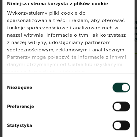
Niniejsza strona korzysta z plików cookie
Wykorzystujemy pliki cookie do
spersonalizowania treści i reklam, aby oferować
SUBSTRAL
SUBSTRAL
SU
funkcje społecznościowe i analizować ruch w
®
®
Osmocote
Gotowe
Osmocote
Gotowe
Os
Podłoże do Róż
Podłoże do Juk i
Po
naszej witrynie. Informacje o tym, jak korzystasz
Palm
Cy
z naszej witryny, udostępniamy partnerom
Znajdź sklep
Znajdź sklep
społecznościowym, reklamowym i analitycznym.
Partnerzy mogą połączyć te informacje z innymi
danymi otrzymanymi od Ciebie lub uzyskanymi
podczas korzystania z ich usług.
Wybór
Niezbędne
zgody
Preferencje
PORADY I INSPIRACJE
Odkryj wszystkie artykuły
Statystyka