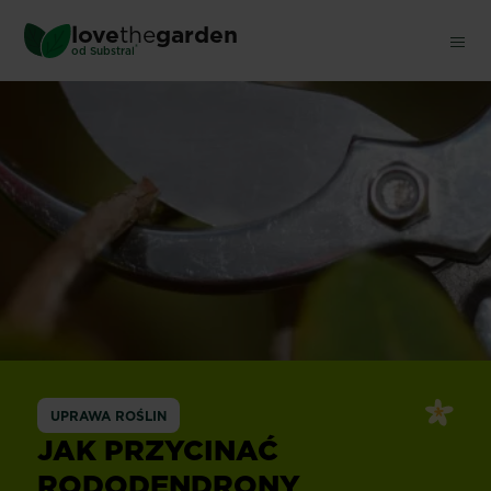
Skip
love
the
garden
to
®
od
Substral
main
content
UPRAWA ROŚLIN
JAK PRZYCINAĆ
RODODENDRONY