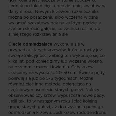
gdy roślina jest jeszcze w stanie spoczynku.
Jednak po takim cięciu będzie mniej kwiatów w
danym roku. Nowym krzewom różanecznika
można po posadzeniu albo wczesną wiosną
wyłamać szczytowy pąk na każdym pędzie, a
azaliom skrócić gałęzie, co zachęci roślinę do
silniejszego rozkrzewiania się.
Cięcie odmładzające
wykonuje się w
przypadku starych krzewów, które utraciły już
swoją atrakcyjność. Zabieg ten wykonuje się co
kilka lat, pod koniec zimy lub wczesną wiosną,
na przełomie marca i kwietnia. Cały krzew
skracamy na wysokość 20-50 cm. Świeże pędy
pojawią się już po 5-6 tygodniach. Można
również ciąć inna metodą, polegającą na
częściowym usunięciu starych gałęzi. Należy
obserwować czy krzew wypuszcza nowe pędy.
Jeśli tak, to w następnym roku ściąć kolejną
grupę starych gałęzi, aż do uzyskania pełnego
odmłodzenia krzewu. Jeśli krzew rododendronu