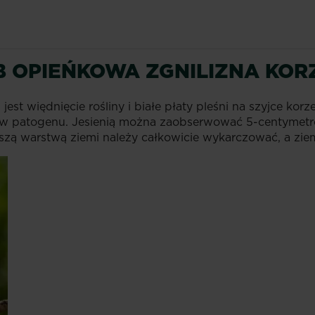
 OPIEŃKOWA ZGNILIZNA KOR
jest więdnięcie rośliny i białe płaty pleśni na szyjce ko
rów patogenu. Jesienią można zaobserwować 5-centymet
kszą warstwą ziemi należy całkowicie wykarczować, a z