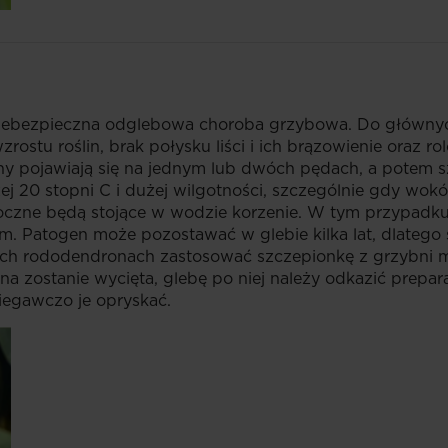
j niebezpieczna odglebowa choroba grzybowa. Do głównyc
zrostu roślin, brak połysku liści i ich brązowienie oraz 
ny pojawiają się na jednym lub dwóch pędach, a potem s
j 20 stopni C i dużej wilgotności, szczególnie gdy wokó
idoczne będą stojące w wodzie korzenie. W tym przypadku
 Patogen może pozostawać w glebie kilka lat, dlatego 
ych rododendronach zastosować szczepionkę z grzybni 
ślina zostanie wycięta, glebę po niej należy odkazić pre
iegawczo je opryskać.