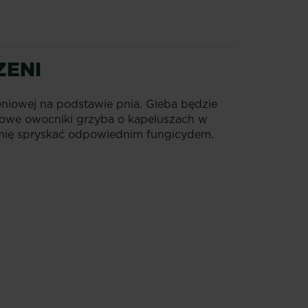
ZENI
rzeniowej na podstawie pnia. Gleba będzie
rowe owocniki grzyba o kapeluszach w
iemię spryskać odpowiednim fungicydem.