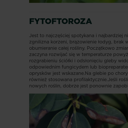
FYTOFTOROZA
Jest to najczęściej spotykana i najbardzie
zgnilizna korzeni, brązowienie łodyg, brak w
obumieranie całej rośliny. Początkowo zmia
zaczyna rozwijać się w temperaturze powyże
rozgrabieniu ściółki i odsłonięciu gleby w
odpowiednim fungicydem lub biopreparatem.
oprysków jest wskazane.Na glebie po chor
również stosowana profilaktycznie.Jeśli ro
nowych roślin, dobrze jest ponownie zapob