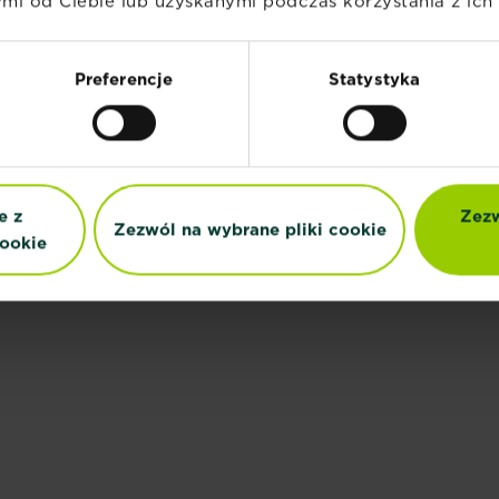
i od Ciebie lub uzyskanymi podczas korzystania z ich 
Preferencje
Statystyka
e z
Zezw
Zezwól na wybrane pliki cookie
ookie