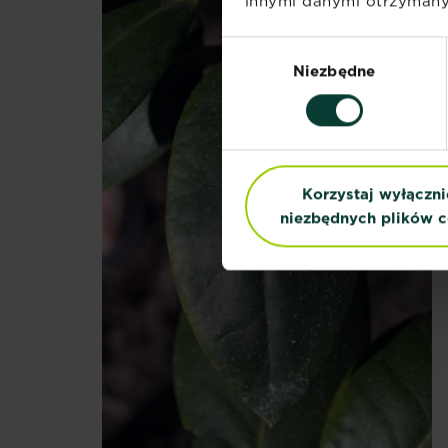
innymi danymi otrzymanym
Wybór
Niezbędne
zgody
Korzystaj wyłączni
niezbędnych plików c