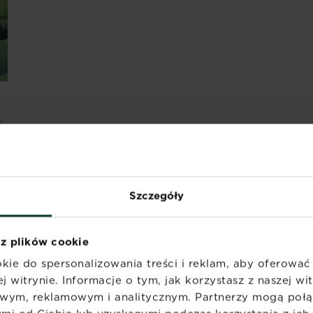
I
rej ściółki i lekkim rozkopaniu ziemi. Na korzeniach po
przebarwiają się na kolor brunatno-brązowy. Należy je us
yć maścią ogrodniczą.
Szczegóły
 z plików cookie
kie do spersonalizowania treści i reklam, aby oferowa
otu, który szybko się rozprzestrzenia po całej roślinie w 
j witrynie. Informacje o tym, jak korzystasz z naszej w
 zastosować oprysk.
wym, reklamowym i analitycznym. Partnerzy mogą połąc