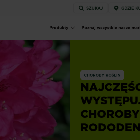
Service
SZUKAJ
GDZIE K
menu
Produkty
Poznaj wszystkie nasze mar
Main navigation
CHOROBY ROŚLIN
NAJCZĘŚC
WYSTĘPU
CHOROBY
RODODE