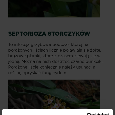
SEPTORIOZA
STORCZYKÓW
To infekcja grzybowa podczas której na
porażonych liściach licznie pojawiają się żółte,
brązowe plamki, które z czasem zlewają się w
jedną. Można na nich dostrzec czarne punkciki.
Porażone liście koniecznie należy usunąć, a
roślinę opryskać fungicydem.