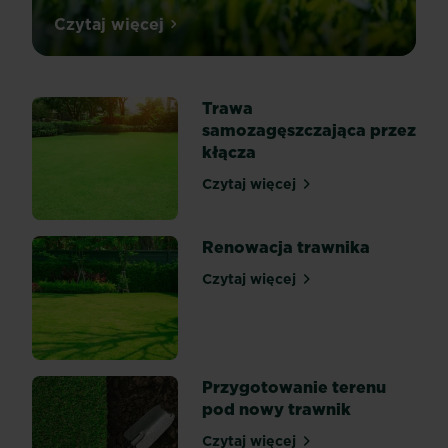
Integralną
Czytaj więcej
5 sposobów jak utrzymać ładny trawnik
częścią
pięknego
ogrodu
Trawa
jest
samozagęszczająca przez
piękny
kłącza
i
zadbany
Czytaj więcej
Trawa samozagęszczająca 
trawnik.
Dobrze
utrzymany
Renowacja trawnika
trawnik
Czytaj więcej
jest
Renowacja trawnika
tłem
dla
rosnących
obok
Przygotowanie terenu
roślin,
pod nowy trawnik
razem
tworzą
Czytaj więcej