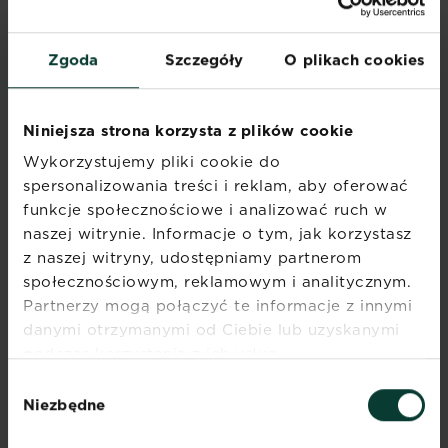
Zgoda
Szczegóły
O plikach cookies
Niniejsza strona korzysta z plików cookie
ZGNILIZNA KORZENI LUB
Wykorzystujemy pliki cookie do
PSEUDOBULW
spersonalizowania treści i reklam, aby oferować
funkcje społecznościowe i analizować ruch w
Pojawia się w zbyt wilgotnym i słabo
naszej witrynie. Informacje o tym, jak korzystasz
przepuszczalnym podłożu. Korzenie stają się
z naszej witryny, udostępniamy partnerom
miękkie, wodniste, śluzowate. Zgnilizna może
społecznościowym, reklamowym i analitycznym.
przenosić się w górę rośliny na pędy i liście.
Partnerzy mogą połączyć te informacje z innymi
Chore liście żółkną, są pomarszczone, a
danymi otrzymanymi od Ciebie lub uzyskanymi
przyrosty stają się coraz mniejsze. Choroba
podczas korzystania z ich usług.
doprowadza do całkowitej nekrozy storczyka.
Wybór
Zapobiegać zgniliźnie można poprzez używanie
Niezbędne
zgody
świeżej, czystej, miękkiej, pozbawionej kamienia
wody. Leczenie porażonej rośliny polega na