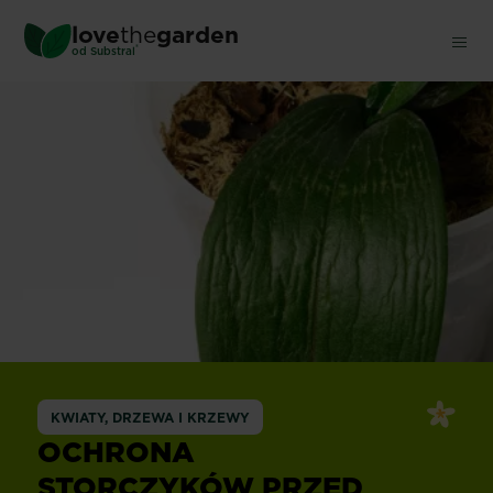
Skip
love
the
garden
to
®
od
Substral
main
content
KWIATY, DRZEWA I KRZEWY
OCHRONA
STORCZYKÓW PRZED