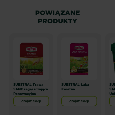
POWIĄZANE
PRODUKTY
SUBSTRAL Trawa
SUBSTRAL Łąka
SU
SAMOzagęszczająca
Kwietna
SA
Renowacyjna
Uni
Znajdź sklep
Znajdź sklep