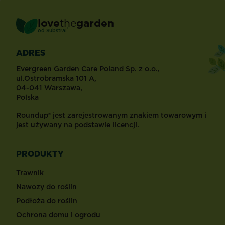
love
the
garden
®
od
Substral
ADRES
Evergreen Garden Care Poland Sp. z o.o.,
ul.Ostrobramska 101 A,
04-041 Warszawa,
Polska
Roundup® jest zarejestrowanym znakiem towarowym i
jest używany na podstawie licencji.
PRODUKTY
Trawnik
Nawozy do roślin
Podłoża do roślin
Ochrona domu i ogrodu