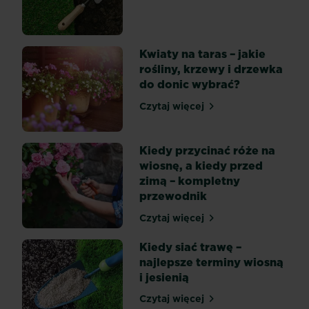
Przygotowanie terenu pod
miły
dla
oka
Kwiaty na taras – jakie
krajobraz.
rośliny, krzewy i drzewka
Utrzymanie
do donic wybrać?
ładnego
trawnika
Czytaj więcej
Kwiaty na taras – jakie roś
wcale...
Kiedy przycinać róże na
wiosnę, a kiedy przed
zimą – kompletny
przewodnik
Czytaj więcej
Kiedy przycinać róże na w
Kiedy siać trawę –
najlepsze terminy wiosną
i jesienią
Czytaj więcej
Kiedy siać trawę – najlepsz