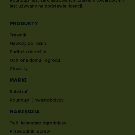
Roundup® jest zarejestrowanym znakiem towarowym i
jest używany na podstawie licencji.
PRODUKTY
Trawnik
Nawozy do roślin
Podłoża do roślin
Ochrona domu i ogrodu
Chwasty
MARKI
®
Substral
®
Roundup
Chwastobójczy
NARZĘDZIA
Twój kalendarz ogrodniczy
Przewodniki upraw