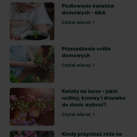
domu,
Podlewanie kwiatów
które
domowych - Q&A
dodatkowo
Czytaj więcej
podgrzeje
Podlewanie kwiatów domo
świąteczną
atmosferę.
Roślinny
Przesadzanie roślin
doniczkowe
domowych
to
nie
Czytaj więcej
Przesadzanie roślin domo
tylko
bożonarodzeniowa
ozdoba.
Kwiaty na taras – jakie
Przy
rośliny, krzewy i drzewka
odrobinie...
do donic wybrać?
Czytaj więcej
Kwiaty na taras – jakie roś
Kiedy przycinać róże na