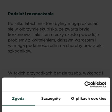
Podział i rozmnażanie
Po kilku latach niektóre byliny mogą rozrastać
się w olbrzymie skupiska, ze zwartą bryłą
korzeniową. Taki stan rzeczy często powoduje
problemy z kwitnieniem, dalszym wzrostem i
wzmaga podatność roślin na choroby oraz ataki
szkodników.
W takich przypadkach będzie trzeba, wykopać i
podzielić roślinę.
Podziału najlepiej dokonać między późną
jesienią a wczesna wiosną.
Zgoda
Szczegóły
O plikach cookies
Należy wykopać kępę i podzielić korzenie
ręcznie lub za pomocą wideł na osobne
kawałki.