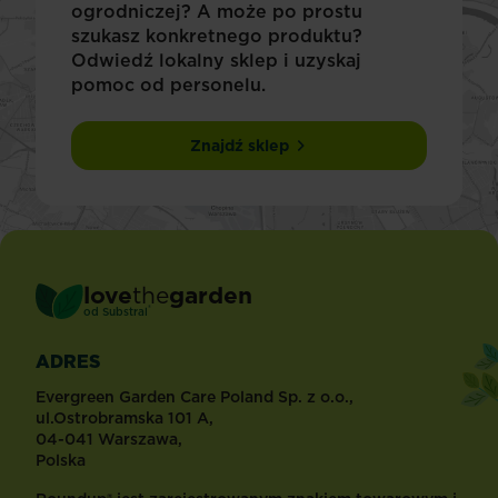
ogrodniczej? A może po prostu
szukasz konkretnego produktu?
Odwiedź lokalny sklep i uzyskaj
pomoc od personelu.
Znajdź sklep
love
the
garden
®
od
Substral
ADRES
Evergreen Garden Care Poland Sp. z o.o.,
ul.Ostrobramska 101 A,
04-041 Warszawa,
Polska