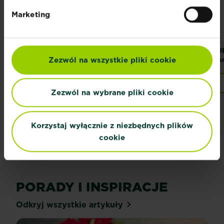
Marketing
SUBSTRAL 100 dni
SUBSTRAL Nawóz
SU
Zezwól na wszystkie pliki cookie
Nawóz do Iglaków
Magiczna Siła do
Osm
Iglaków
Znajdź sklep
Znajdź sklep
Zezwól na wybrane pliki cookie
Korzystaj wyłącznie z niezbędnych plików
cookie
PORADY I INSPIRACJE
Odkryj wszystkie artykuły