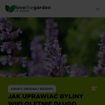
Skip
love
the
garden
to
®
od
Substral
main
content
KWIATY, DRZEWA I KRZEWY
JAK UPRAWIAĆ BYLINY
WIELOLETNIE DŁUGO