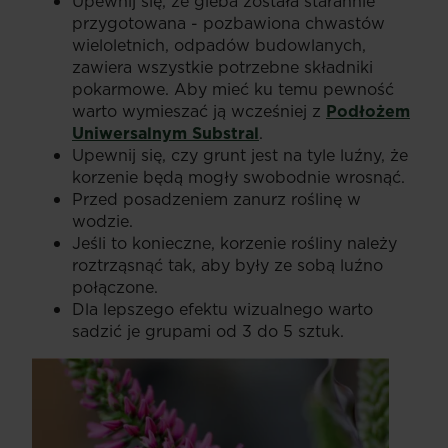
Upewnij się, że gleba została starannie
przygotowana - pozbawiona chwastów
wieloletnich, odpadów budowlanych,
zawiera wszystkie potrzebne składniki
pokarmowe. Aby mieć ku temu pewność
warto wymieszać ją wcześniej z
Podłożem
Uniwersalnym Substral
.
Upewnij się, czy grunt jest na tyle luźny, że
korzenie będą mogły swobodnie wrosnąć.
Przed posadzeniem zanurz roślinę w
wodzie.
Jeśli to konieczne, korzenie rośliny należy
roztrząsnąć tak, aby były ze sobą luźno
połączone.
Dla lepszego efektu wizualnego warto
sadzić je grupami od 3 do 5 sztuk.