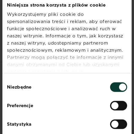
Do podziału roślin o mięsistych korzeniach
Niniejsza strona korzysta z plików cookie
warto użyć ostrego noża.
Wykorzystujemy pliki cookie do
Zewnętrzne części korzenia są najmłodsze i
spersonalizowania treści i reklam, aby oferować
najbardziej energiczne. Część środkowa
funkcje społecznościowe i analizować ruch w
jest częścią najstarszą i nierzadko trzeba ją
naszej witrynie. Informacje o tym, jak korzystasz
po prostu wyrzucić.
z naszej witryny, udostępniamy partnerom
społecznościowym, reklamowym i analitycznym.
Partnerzy mogą połączyć te informacje z innymi
danymi otrzymanymi od Ciebie lub uzyskanymi
podczas korzystania z ich usług.
POWIĄZANE
Wybór
Niezbędne
PRODUKTY
zgody
Preferencje
Statystyka