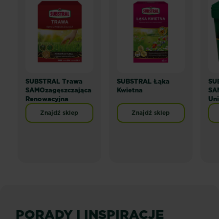
SUBSTRAL Trawa
SUBSTRAL Łąka
SU
SAMOzagęszczająca
Kwietna
SA
Renowacyjna
Uni
Znajdź sklep
Znajdź sklep
PORADY I INSPIRACJE