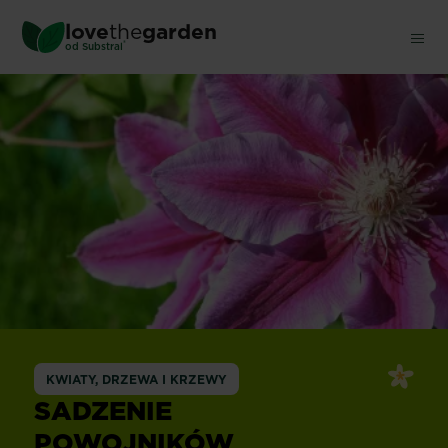
Skip
love
the
garden
to
®
od
Substral
main
content
KWIATY, DRZEWA I KRZEWY
SADZENIE
POWOJNIKÓW