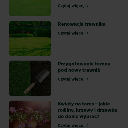
zadbany
Czytaj więcej
Trawa samozagęszczająca 
trawnik.
Dobrze
utrzymany
Renowacja trawnika
trawnik
Czytaj więcej
jest
Renowacja trawnika
tłem
dla
rosnących
obok
Przygotowanie terenu
roślin,
pod nowy trawnik
razem
tworzą
Czytaj więcej
Przygotowanie terenu pod
miły
dla
oka
Kwiaty na taras – jakie
krajobraz.
rośliny, krzewy i drzewka
Utrzymanie
do donic wybrać?
ładnego
trawnika
Czytaj więcej
Kwiaty na taras – jakie roś