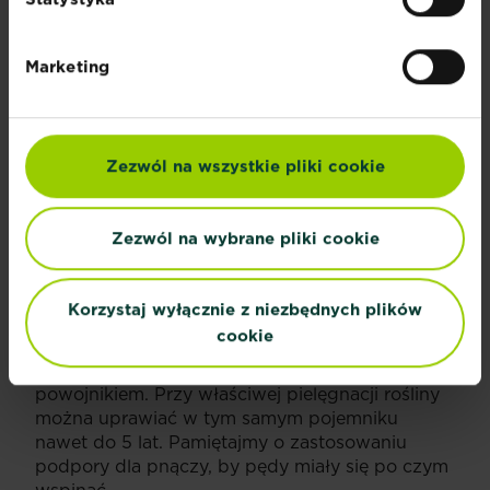
Marketing
POWOJNIK W POJEMNIKACH
Do sadzenia clematisów warto wybrać donicę o
rozmiarach ok. 45 x 45 cm. W dnie powinien
Zezwól na wszystkie pliki cookie
znajdować się duży otwór, umożliwiający
odpływ wody. Dobrze też wykonać 2-3 cm
drenaż, który będzie odprowadzać wodę i
Zezwól na wybrane pliki cookie
jednocześnie napowietrzać korzenie. W
donicach najlepiej sadzić odmiany wolno
rosnące np. „Alionushka”, „Arabella”, „Chevalier”,
Korzystaj wyłącznie z niezbędnych plików
„Diana`s Delight”, „Multi Blue”, „Nelly Moser”,
cookie
„Niobe”, „Teshio”. Bardzo efektownym
połączeniem jest krzew róży spleciony z
powojnikiem. Przy właściwej pielęgnacji rośliny
można uprawiać w tym samym pojemniku
nawet do 5 lat. Pamiętajmy o zastosowaniu
podpory dla pnączy, by pędy miały się po czym