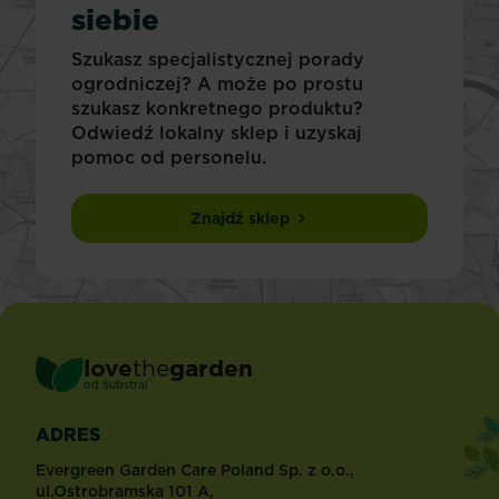
siebie
Szukasz specjalistycznej porady
ogrodniczej? A może po prostu
szukasz konkretnego produktu?
Odwiedź lokalny sklep i uzyskaj
pomoc od personelu.
Znajdź sklep
love
the
garden
®
od
Substral
ADRES
Evergreen Garden Care Poland Sp. z o.o.,
ul.Ostrobramska 101 A,