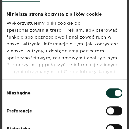
Właściwie zasady sadzenia przy murach nie
odbiegają od tych, które dotyczą innych części
Niniejsza strona korzysta z plików cookie
ogrodu. Należy tylko zapewnić pnączom
Wykorzystujemy pliki cookie do
porządnie zamocowaną kratkę, po której
spersonalizowania treści i reklam, aby oferować
powojnik będzie się wspinać. Najlepsze są kratki
funkcje społecznościowe i analizować ruch w
metalowe lub drewniane wkopane w ziemię przy
budynku lub przymocowane do ściany. Zbyt
naszej witrynie. Informacje o tym, jak korzystasz
słabe podpory mogą połamać się pod ciężarem
z naszej witryny, udostępniamy partnerom
rośliny lub naporem wiatru.
społecznościowym, reklamowym i analitycznym.
Partnerzy mogą połączyć te informacje z innymi
danymi otrzymanymi od Ciebie lub uzyskanymi
podczas korzystania z ich usług.
Wybór
Niezbędne
zgody
Preferencje
Statystyka