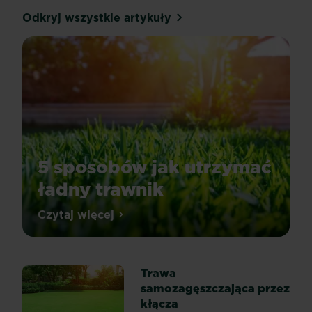
Odkryj wszystkie artykuły
5 sposobów jak utrzymać
ładny trawnik
Integralną
Czytaj więcej
5 sposobów jak utrzymać ładny trawnik
częścią
pięknego
ogrodu
Trawa
jest
samozagęszczająca przez
piękny
kłącza
i