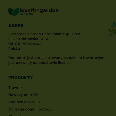
love
the
garden
®
od
Substral
ADRES
Evergreen Garden Care Poland Sp. z o.o.,
ul.Ostrobramska 101 A,
04-041 Warszawa,
Polska
Roundup® jest zarejestrowanym znakiem towarowym i
jest używany na podstawie licencji.
PRODUKTY
Trawnik
Nawozy do roślin
Podłoża do roślin
Ochrona domu i ogrodu