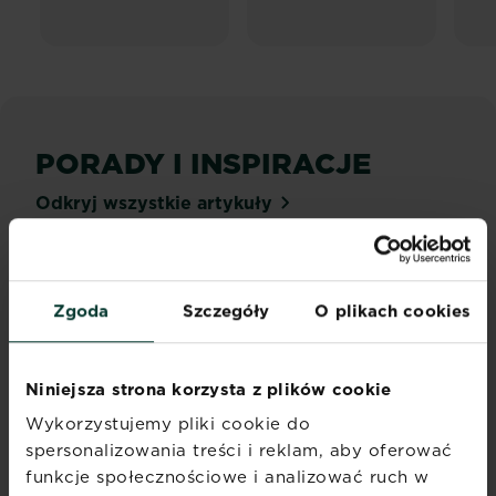
PORADY I INSPIRACJE
Odkryj wszystkie artykuły
Zgoda
Szczegóły
O plikach cookies
Niniejsza strona korzysta z plików cookie
Wykorzystujemy pliki cookie do
Przycinanie i cięcie
spersonalizowania treści i reklam, aby oferować
iglaków
funkcje społecznościowe i analizować ruch w