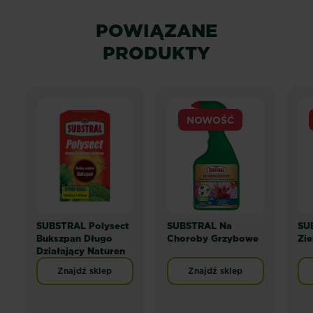
POWIĄZANE
PRODUKTY
NOWOŚĆ
SUBSTRAL Polysect
SUBSTRAL Na
SU
Bukszpan Długo
Choroby Grzybowe
Zie
Działający Naturen
Znajdź sklep
Znajdź sklep