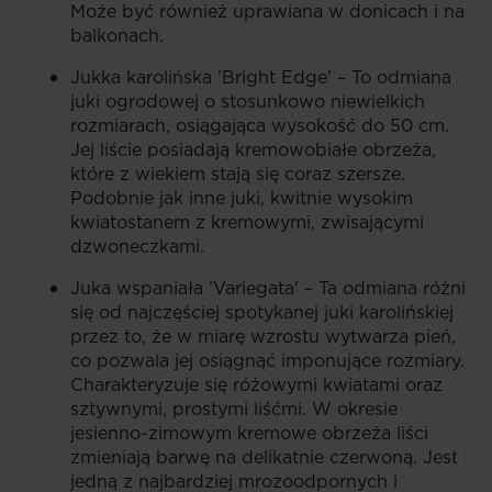
Może być również uprawiana w donicach i na
balkonach.
Jukka karolińska 'Bright Edge' – To odmiana
juki ogrodowej o stosunkowo niewielkich
rozmiarach, osiągająca wysokość do 50 cm.
Jej liście posiadają kremowobiałe obrzeża,
które z wiekiem stają się coraz szersze.
Podobnie jak inne juki, kwitnie wysokim
kwiatostanem z kremowymi, zwisającymi
dzwoneczkami.
Juka wspaniała 'Variegata' – Ta odmiana różni
się od najczęściej spotykanej juki karolińskiej
przez to, że w miarę wzrostu wytwarza pień,
co pozwala jej osiągnąć imponujące rozmiary.
Charakteryzuje się różowymi kwiatami oraz
sztywnymi, prostymi liśćmi. W okresie
jesienno-zimowym kremowe obrzeża liści
zmieniają barwę na delikatnie czerwoną. Jest
jedną z najbardziej mrozoodpornych i