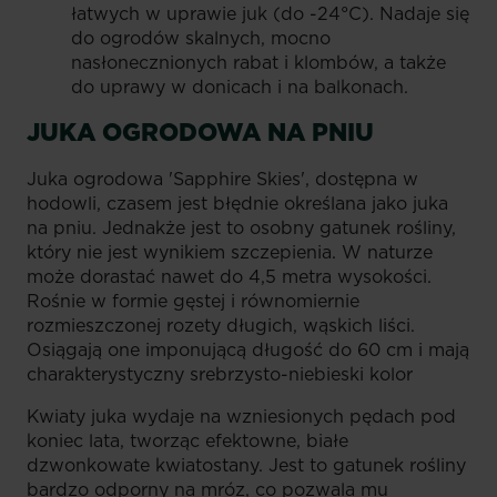
łatwych w uprawie juk (do -24°C). Nadaje się
do ogrodów skalnych, mocno
nasłonecznionych rabat i klombów, a także
do uprawy w donicach i na balkonach.
JUKA OGRODOWA NA PNIU
Juka ogrodowa 'Sapphire Skies', dostępna w
hodowli, czasem jest błędnie określana jako juka
na pniu. Jednakże jest to osobny gatunek rośliny,
który nie jest wynikiem szczepienia. W naturze
może dorastać nawet do 4,5 metra wysokości.
Rośnie w formie gęstej i równomiernie
rozmieszczonej rozety długich, wąskich liści.
Osiągają one imponującą długość do 60 cm i mają
charakterystyczny srebrzysto-niebieski kolor
Kwiaty juka wydaje na wzniesionych pędach pod
koniec lata, tworząc efektowne, białe
dzwonkowate kwiatostany. Jest to gatunek rośliny
bardzo odporny na mróz, co pozwala mu