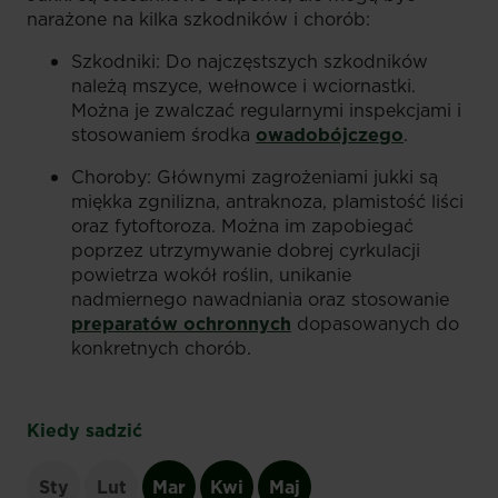
narażone na kilka szkodników i chorób:
Szkodniki: Do najczęstszych szkodników
należą mszyce, wełnowce i wciornastki.
Można je zwalczać regularnymi inspekcjami i
stosowaniem środka
owadobójczego
.
Choroby: Głównymi zagrożeniami jukki są
miękka zgnilizna, antraknoza, plamistość liści
oraz fytoftoroza. Można im zapobiegać
poprzez utrzymywanie dobrej cyrkulacji
powietrza wokół roślin, unikanie
nadmiernego nawadniania oraz stosowanie
preparatów ochronnych
dopasowanych do
konkretnych chorób.
Kiedy sadzić
Sty
Lut
Mar
Kwi
Maj