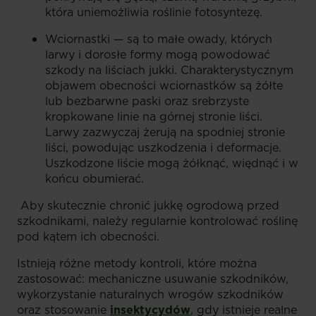
która uniemożliwia roślinie fotosyntezę.
Wciornastki — są to małe owady, których
larwy i dorosłe formy mogą powodować
szkody na liściach jukki. Charakterystycznym
objawem obecności wciornastków są żółte
lub bezbarwne paski oraz srebrzyste
kropkowane linie na górnej stronie liści.
Larwy zazwyczaj żerują na spodniej stronie
liści, powodując uszkodzenia i deformacje.
Uszkodzone liście mogą żółknąć, więdnąć i w
końcu obumierać.
Aby skutecznie chronić jukkę ogrodową przed
szkodnikami, należy regularnie kontrolować roślinę
pod kątem ich obecności.
Istnieją różne metody kontroli, które można
zastosować: mechaniczne usuwanie szkodników,
wykorzystanie naturalnych wrogów szkodników
oraz stosowanie
insektycydów
, gdy istnieje realne