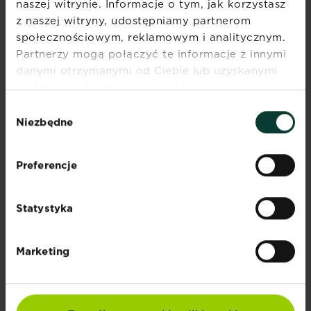
naszej witrynie. Informacje o tym, jak korzystasz
25°C przez większość roku. Nie należy
z naszej witryny, udostępniamy partnerom
wystawiać jej na nagłe zmiany temperatury
ani na przeciągi.
społecznościowym, reklamowym i analitycznym.
Partnerzy mogą połączyć te informacje z innymi
Podłoże: Juka potrzebuje dobrze
danymi otrzymanymi od Ciebie lub uzyskanymi
przepuszczalnego, lekko kwaśnego podłoża.
podczas korzystania z ich usług.
Można użyć gotowej mieszanki do palm,
która zapewni odpowiednią strukturę i
Wybór
Niezbędne
drenaż.
zgody
Podlewanie: Woda powinna być podawana
umiarkowanie. Podłoże powinno być lekko
Preferencje
wilgotne, ale nie mokre. W okresie letnim
zazwyczaj wystarczy podlewać roślinę raz na
Statystyka
kilka tygodni, a zimą rzadziej.
Nawożenie: W sezonie wzrostu (wiosna i
Marketing
lato) warto nawozić jukkę raz na miesiąc
nawozem przeznaczonym dla roślin
liściastych
. Zimą nawożenie można
ograniczyć lub wstrzymać.