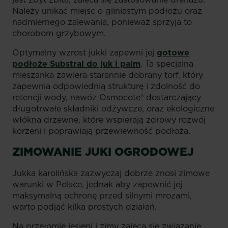
Należy unikać miejsc o gliniastym podłożu oraz
nadmiernego zalewania, ponieważ sprzyja to
chorobom grzybowym.
Optymalny wzrost jukki zapewni jej
gotowe
podłoże Substral do juk i palm
. Ta specjalna
mieszanka zawiera starannie dobrany torf, który
zapewnia odpowiednią strukturę i zdolność do
retencji wody, nawóz Osmocote® dostarczający
długotrwałe składniki odżywcze, oraz ekologiczne
włókna drzewne, które wspierają zdrowy rozwój
korzeni i poprawiają przewiewność podłoża.
ZIMOWANIE JUKI OGRODOWEJ
Jukka karolińska zazwyczaj dobrze znosi zimowe
warunki w Polsce, jednak aby zapewnić jej
maksymalną ochronę przed silnymi mrozami,
warto podjąć kilka prostych działań.
Na przełomie jesieni i zimy zaleca się związanie