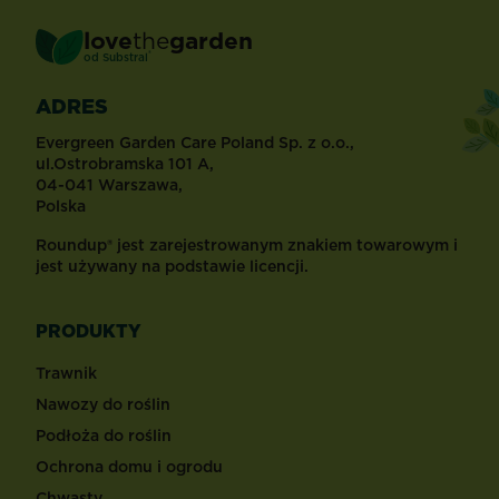
love
the
garden
®
od
Substral
ADRES
Evergreen Garden Care Poland Sp. z o.o.,
ul.Ostrobramska 101 A,
04-041 Warszawa,
Polska
Roundup® jest zarejestrowanym znakiem towarowym i
jest używany na podstawie licencji.
PRODUKTY
Trawnik
Nawozy do roślin
Podłoża do roślin
Ochrona domu i ogrodu
Chwasty