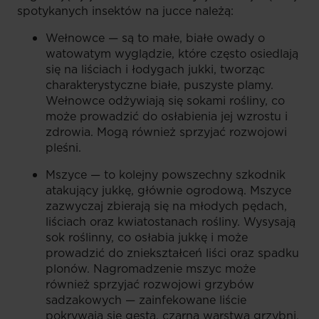
spotykanych insektów na jucce należą:
Wełnowce — są to małe, białe owady o
watowatym wyglądzie, które często osiedlają
się na liściach i łodygach jukki, tworząc
charakterystyczne białe, puszyste plamy.
Wełnowce odżywiają się sokami rośliny, co
może prowadzić do osłabienia jej wzrostu i
zdrowia. Mogą również sprzyjać rozwojowi
pleśni.
Mszyce — to kolejny powszechny szkodnik
atakujący jukkę, głównie ogrodową. Mszyce
zazwyczaj zbierają się na młodych pędach,
liściach oraz kwiatostanach rośliny. Wysysają
sok roślinny, co osłabia jukkę i może
prowadzić do zniekształceń liści oraz spadku
plonów. Nagromadzenie mszyc może
również sprzyjać rozwojowi grzybów
sadzakowych — zainfekowane liście
pokrywają się gęstą, czarną warstwą grzybni,