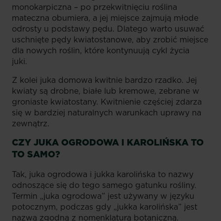
monokarpiczna – po przekwitnięciu roślina
mateczna obumiera, a jej miejsce zajmują młode
odrosty u podstawy pędu. Dlatego warto usuwać
uschnięte pędy kwiatostanowe, aby zrobić miejsce
dla nowych roślin, które kontynuują cykl życia
juki.
Z kolei juka domowa kwitnie bardzo rzadko. Jej
kwiaty są drobne, białe lub kremowe, zebrane w
groniaste kwiatostany. Kwitnienie częściej zdarza
się w bardziej naturalnych warunkach uprawy na
zewnątrz.
CZY JUKA OGRODOWA I KAROLIŃSKA TO
TO SAMO?
Tak, juka ogrodowa i jukka karolińska to nazwy
odnoszące się do tego samego gatunku rośliny.
Termin „juka ogrodowa” jest używany w języku
potocznym, podczas gdy „jukka karolińska” jest
nazwą zgodną z nomenklaturą botaniczną.