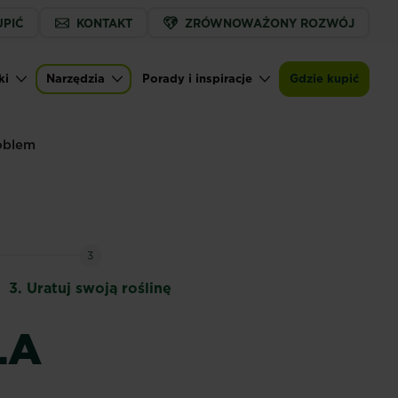
UPIĆ
KONTAKT
ZRÓWNOWAŻONY ROZWÓJ
ki
Narzędzia
Porady i inspiracje
Gdzie kupić
oblem
3
3.
Uratuj swoją roślinę
LA