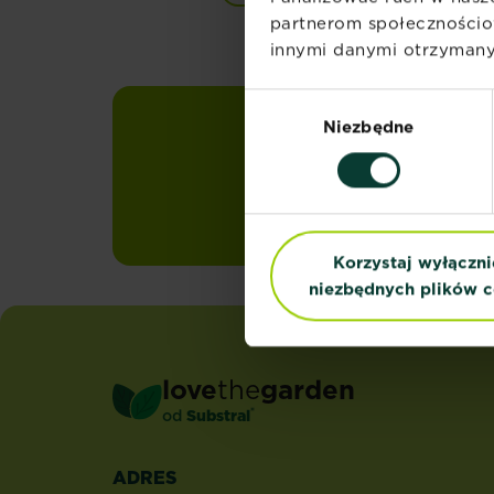
partnerom społecznościo
innymi danymi otrzymanym
Wybór
Niezbędne
zgody
Zapisz się n
Otrzymuj sezonowe 
skrzynkę mailową
Korzystaj wyłączni
niezbędnych plików c
love
the
garden
®
od
Substral
ADRES