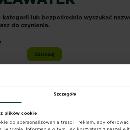
g kategorii lub bezpośrednio wyszukać nazw
asz do czynienia.
y
dniki
Chwasty
Szczegóły
eźć tego, czego szukasz. Spróbuj ponownie.
 z plików cookie
kie do spersonalizowania treści i reklam, aby oferowa
y
j witrynie. Informacje o tym, jak korzystasz z naszej w