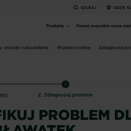
Service
SZUKAJ
GDZIE K
menu
Produkty
Poznaj wszystkie nasze mar
Main navigation
w, chorób i szkodników
Wybierz roślinę
Zdiagnozuj pr
2
lny)
2.
Zdiagnozuj problem
IKUJ PROBLEM D
BŁAWATEK