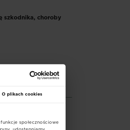
ę szkodnika, choroby
O plikach cookies
ć funkcje społecznościowe
itryny, udostępniamy