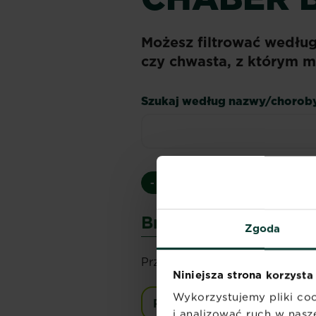
Możesz filtrować wedłu
czy chwasta, z którym m
Szukaj według nazwy/chorob
- Wszystkie -
Choroby
Szko
Brak wyników
Zgoda
Przepraszamy, nie możemy znal
Niniejsza strona korzysta
Wykorzystujemy pliki coo
Przejrzyj wszystkie chorob
i analizować ruch w nasze