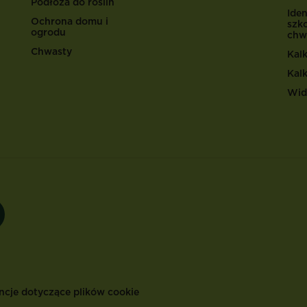
Podłoża do roślin
Iden
Ochrona domu i
szk
ogrodu
chw
Chwasty
Kal
Kal
Wid
ncje dotyczące plików cookie