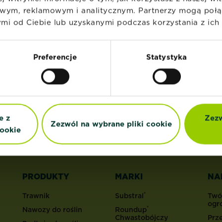
wym, reklamowym i analitycznym. Partnerzy mogą połąc
i od Ciebie lub uzyskanymi podczas korzystania z ich 
Preferencje
Statystyka
a nasz newsletter
porady marketingowe bezpośrednio na 
e z
Zezw
Zezwól na wybrane pliki cookie
ookie
PRODUKTY
MARKI
NA
®
Trawnik
Substral
Twó
ogr
®
Nawozy do roślin
Roundup
Chwastobójczy
Prz