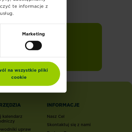
zyć te informacje z
usług.
Marketing
Zapisuję się
swoją
ól na wszystkie pliki
cookie
RZĘDZIA
INFORMACJE
j kalendarz
Nasz Cel
odniczy
Skontaktuj się z nami
ewodniki upraw