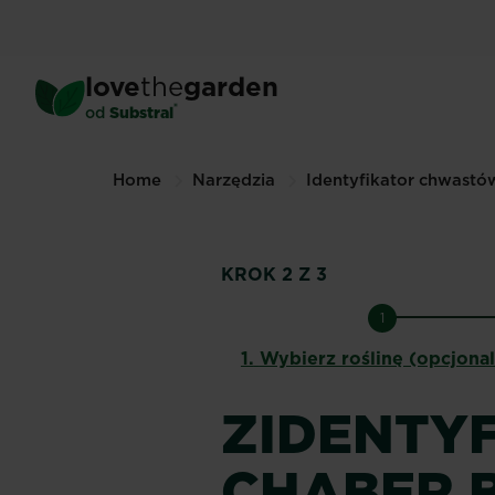
Skip
to
main
love
the
garden
content
®
od
Substral
Home
Narzędzia
Identyfikator chwastó
KROK 2 Z 3
1
1.
Wybierz roślinę (opcjona
ZIDENTYF
CHABER 