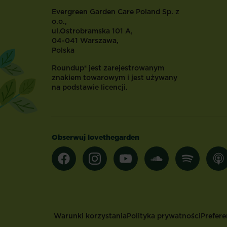
Evergreen Garden Care Poland Sp. z
o.o.,
ul.Ostrobramska 101 A,
04-041 Warszawa,
Polska
Roundup® jest zarejestrowanym
znakiem towarowym i jest używany
na podstawie licencji.
Obserwuj lovethegarden
Footer
Warunki korzystania
Polityka prywatności
Prefere