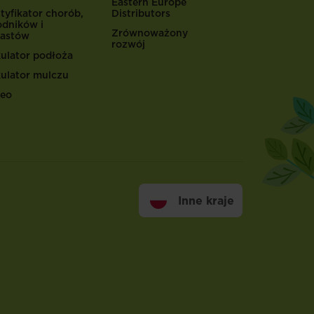
Eastern Europe
tyfikator chorób,
Distributors
odników i
Zrównoważony
astów
rozwój
kulator podłoża
kulator mulczu
eo
Inne kraje