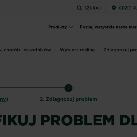
Service
SZUKAJ
GDZIE K
menu
Produkty
Poznaj wszystkie nasze mar
Main navigation
w, chorób i szkodników
Wybierz roślinę
Zdiagnozuj pr
2
lny)
2.
Zdiagnozuj problem
IKUJ PROBLEM DL