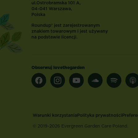
ul.Ostrobramska 101 A,
04-041 Warszawa,
Polska
Roundup® jest zarejestrowanym
znakiem towarowym i jest używany
na podstawie licencji.
Obserwuj lovethegarden
Footer
Warunki korzystania
Polityka prywatności
Prefere
© 2019-2026 Evergreen Garden Care Poland.