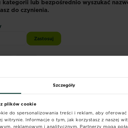
g kategorii lub bezpośrednio wyszukać nazw
asz do czynienia.
y
dniki
Chwasty
Szczegóły
eźć tego, czego szukasz. Spróbuj ponownie.
 z plików cookie
y
kie do spersonalizowania treści i reklam, aby oferowa
j witrynie. Informacje o tym, jak korzystasz z naszej w
wym, reklamowym i analitycznym. Partnerzy mogą połąc