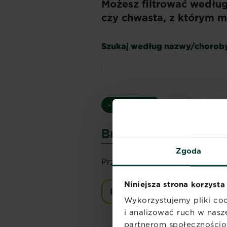
Możesz filtrować wedłu
czy chwasta, z którym m
Szukaj według nazwy/chorob
- Wszystkie -
Choroby
Szko
Brak wyników
Zgoda
Przepraszamy, nie możemy znal
Niniejsza strona korzysta
Przejrzyj wszystkie chorob
Wykorzystujemy pliki coo
i analizować ruch w nasze
partnerom społecznościo