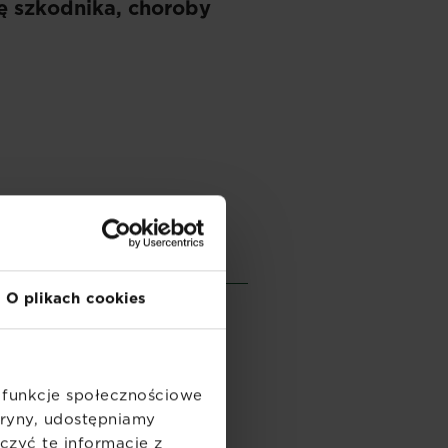
ę szkodnika, choroby
O plikach cookies
ć funkcje społecznościowe
itryny, udostępniamy
zyć te informacje z