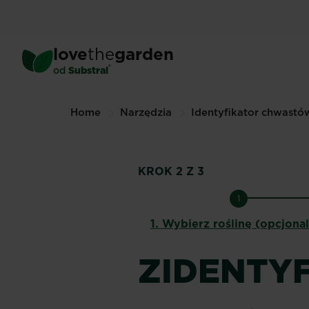
Skip
to
main
love
the
garden
content
®
od
Substral
Home
Narzędzia
Identyfikator chwastó
KROK 2 Z 3
1
1.
Wybierz roślinę (opcjona
ZIDENTYF