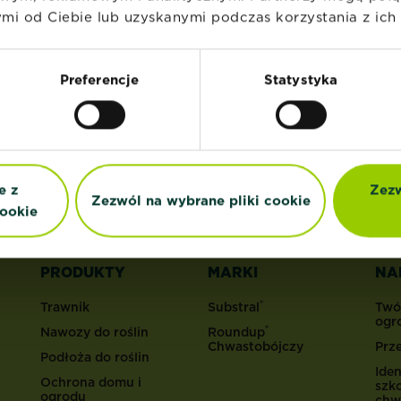
i od Ciebie lub uzyskanymi podczas korzystania z ich 
a nasz newsletter
Preferencje
Statystyka
porady marketingowe bezpośrednio na 
e z
Zezw
Zezwól na wybrane pliki cookie
ookie
PRODUKTY
MARKI
NA
®
Trawnik
Substral
Twó
ogr
®
Nawozy do roślin
Roundup
Chwastobójczy
Prz
Podłoża do roślin
Iden
Ochrona domu i
szk
ogrodu
chw