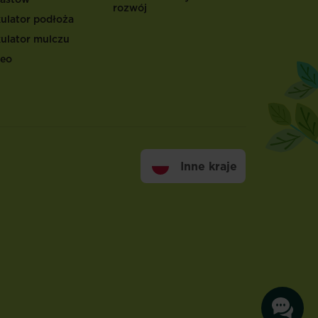
rozwój
kulator podłoża
kulator mulczu
eo
Inne kraje