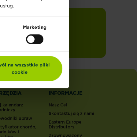
usług.
Marketing
Zapisuję się
swoją
ól na wszystkie pliki
cookie
RZĘDZIA
INFORMACJE
j kalendarz
Nasz Cel
odniczy
Skontaktuj się z nami
ewodniki upraw
Eastern Europe
tyfikator chorób,
Distributors
odników i
Zrównoważony
astów