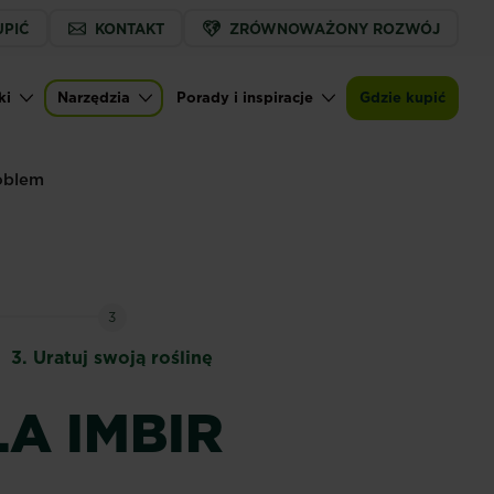
UPIĆ
KONTAKT
ZRÓWNOWAŻONY ROZWÓJ
ki
Narzędzia
Porady i inspiracje
Gdzie kupić
oblem
3
3.
Uratuj swoją roślinę
A IMBIR