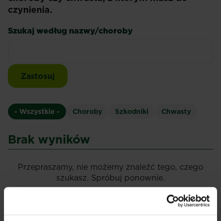
czynienia.
Szukaj według nazwy/choroby
- Wszystkie -
Choroby
Szkodniki
Chwasty
Brak wyników
Przepraszamy, nie możemy znaleźć tego, czego
szukasz. Spróbuj ponownie.
Przejrzyj wszystkie choroby