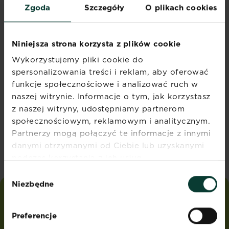
Zgoda
Szczegóły
O plikach cookies
Zapisz się na nasz
Niniejsza strona korzysta z plików cookie
newsletter
Wykorzystujemy pliki cookie do
spersonalizowania treści i reklam, aby oferować
Otrzymuj sezonowe porady
funkcje społecznościowe i analizować ruch w
marketingowe
naszej witrynie. Informacje o tym, jak korzystasz
bezpośrednio na swoją
z naszej witryny, udostępniamy partnerom
skrzynkę mailową
społecznościowym, reklamowym i analitycznym.
Partnerzy mogą połączyć te informacje z innymi
Zapisuję się
danymi otrzymanymi od Ciebie lub uzyskanymi
podczas korzystania z ich usług.
Wybór
Niezbędne
zgody
love
the
garden
®
Preferencje
od
Substral