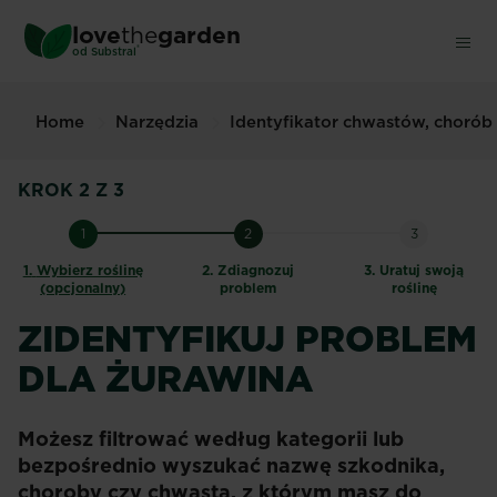
Skip
love
the
garden
to
®
od
Substral
main
content
Home
Narzędzia
Identyfikator chwastów, chorób
KROK 2 Z 3
1
2
3
1.
Wybierz roślinę
2.
Zdiagnozuj
3.
Uratuj swoją
(opcjonalny)
problem
roślinę
ZIDENTYFIKUJ PROBLEM
DLA ŻURAWINA
Możesz filtrować według kategorii lub
bezpośrednio wyszukać nazwę szkodnika,
choroby czy chwasta, z którym masz do