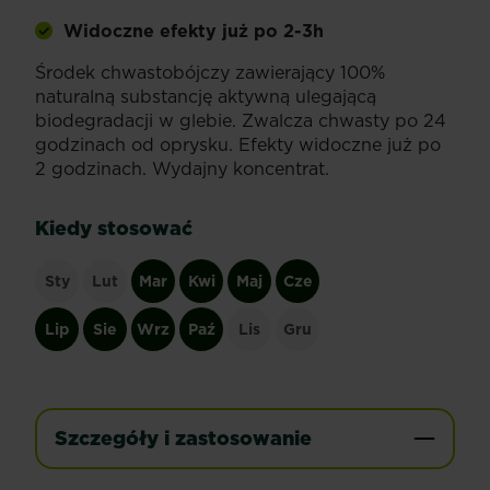
Widoczne efekty już po 2-3h
Środek chwastobójczy zawierający 100%
naturalną substancję aktywną ulegającą
biodegradacji w glebie. Zwalcza chwasty po 24
godzinach od oprysku. Efekty widoczne już po
2 godzinach. Wydajny koncentrat.
Kiedy stosować
Sty
Lut
Mar
Kwi
Maj
Cze
Lip
Sie
Wrz
Paź
Lis
Gru
Szczegóły i zastosowanie