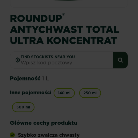
®
ROUNDUP
ANTYCHWAST TOTAL
ULTRA KONCENTRAT
FIND STOCKISTS NEAR YOU
Pojemność
1 L
Inne pojemności
140 ml
250 ml
500 ml
Główne cechy produktu
Szybko zwalcza chwasty