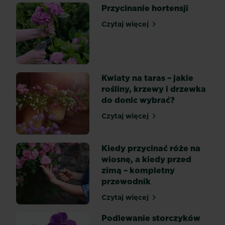
storczyka.
Przycinanie hortensji
Niektóre
odmiany
Czytaj więcej
Przycinanie hortensji
tej
rośliny
wymagają
przycinania,
Kwiaty na taras – jakie
a
rośliny, krzewy i drzewka
inne
do donic wybrać?
wcale
tego
Czytaj więcej
Kwiaty na taras – jakie roś
nie
potrzebują...
Kiedy przycinać róże na
wiosnę, a kiedy przed
zimą – kompletny
przewodnik
Czytaj więcej
Kiedy przycinać róże na w
Podlewanie storczyków