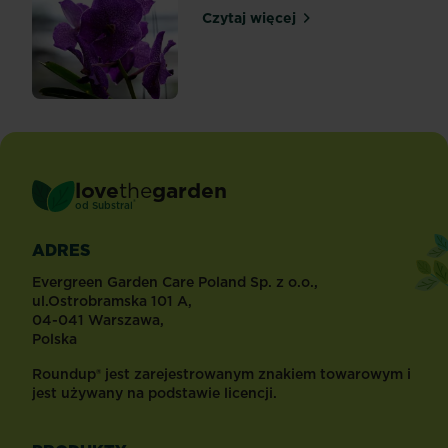
Czytaj więcej
Podlewanie storczyków
love
the
garden
®
od
Substral
ADRES
Evergreen Garden Care Poland Sp. z o.o.,
ul.Ostrobramska 101 A,
04-041 Warszawa,
Polska
Roundup® jest zarejestrowanym znakiem towarowym i
jest używany na podstawie licencji.