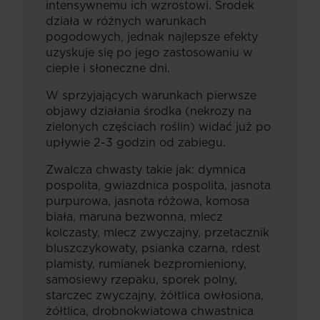
intensywnemu ich wzrostowi. Środek
działa w różnych warunkach
pogodowych, jednak najlepsze efekty
uzyskuje się po jego zastosowaniu w
ciepłe i słoneczne dni.
W sprzyjających warunkach pierwsze
objawy działania środka (nekrozy na
zielonych częściach roślin) widać już po
upływie 2-3 godzin od zabiegu.
Zwalcza chwasty takie jak: dymnica
pospolita, gwiazdnica pospolita, jasnota
purpurowa, jasnota różowa, komosa
biała, maruna bezwonna, mlecz
kolczasty, mlecz zwyczajny, przetacznik
bluszczykowaty, psianka czarna, rdest
plamisty, rumianek bezpromieniony,
samosiewy rzepaku, sporek polny,
starczec zwyczajny, żółtlica owłosiona,
żółtlica, drobnokwiatowa chwastnica