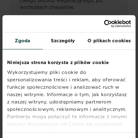
całego sezonu wegetacyjnego, po
wschodach chwastów.
Środek nie posiada długoterminowego
efektu, tzn. chwasty mogą pojawić się
ponownie. Dlatego konieczne może być
wykonanie powtórnych aplikacji w celu
Zgoda
Szczegóły
O plikach cookies
zwalczania chwastów w późniejszych
fazach rozwojowych, czy też nowo
wykiełkowanych chwastów lub jeśli
Niniejsza strona korzysta z plików cookie
osiągnięto tylko częściowy efekt ich
Wykorzystujemy pliki cookie do
zwalczania oraz nastąpiło ponowne ich
spersonalizowania treści i reklam, aby oferować
odrastanie.
funkcje społecznościowe i analizować ruch w
Maksymalna liczba zabiegów w sezonie
naszej witrynie. Informacje o tym, jak korzystasz
wegetacyjnym: 4.
z naszej witryny, udostępniamy partnerom
społecznościowym, reklamowym i analitycznym.
Ostęp między zabiegami: 7-21dni.
Partnerzy mogą połączyć te informacje z innymi
Zalecane opryskiwanie średniokropliste.
danymi otrzymanymi od Ciebie lub uzyskanymi
podczas korzystania z ich usług.
UWAGA:
Nie wchodzić i nie dopuścić do