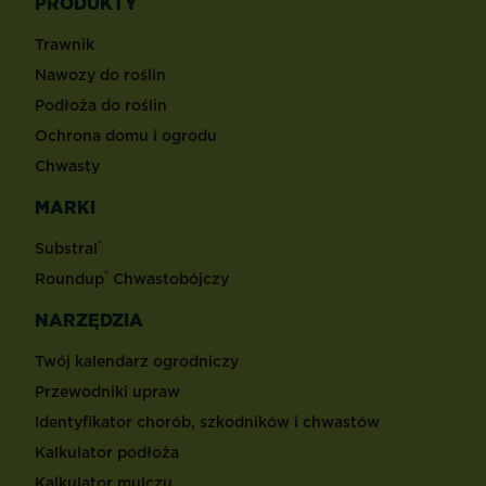
PRODUKTY
Trawnik
Nawozy do roślin
Podłoża do roślin
Ochrona domu i ogrodu
Chwasty
MARKI
®
Substral
®
Roundup
Chwastobójczy
NARZĘDZIA
Twój kalendarz ogrodniczy
Przewodniki upraw
Identyfikator chorób, szkodników i chwastów
Kalkulator podłoża
Kalkulator mulczu