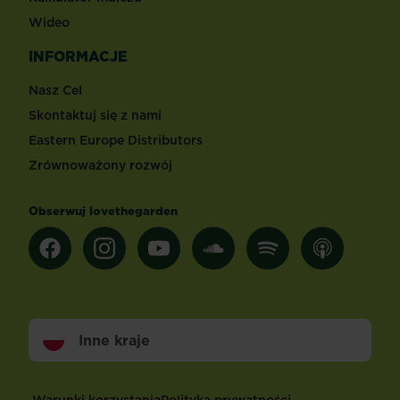
Wideo
INFORMACJE
Nasz Cel
Skontaktuj się z nami
Eastern Europe Distributors
Zrównoważony rozwój
Obserwuj lovethegarden
Inne kraje
Footer
Warunki korzystania
Polityka prywatności