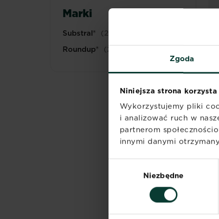
Marki
Substral®
(2)
Roundup®
(2)
Zgoda
Niniejsza strona korzysta
Wykorzystujemy pliki coo
i analizować ruch w nasze
partnerom społecznościo
innymi danymi otrzymanym
Wybór
Niezbędne
zgody