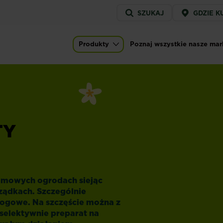
Service
SZUKAJ
GDZIE K
menu
Produkty
Poznaj wszystkie nasze mar
Main navigation
TY
omowych ogrodach siejąc
rządkach. Szczególnie
łogowe. Na szczęście można z
 selektywnie
preparat na