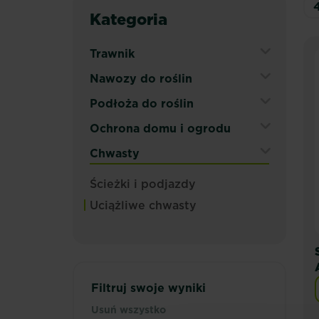
Kategoria
Trawnik
Expand
Nawozy do roślin
Secondary
Expand
Podłoża do roślin
Navigation
Secondary
Menu
Expand
Ochrona domu i ogrodu
Navigation
Secondary
Menu
Expand
Chwasty
Navigation
Secondary
Menu
Expand
Ścieżki i podjazdy
Navigation
Secondary
Menu
Uciążliwe chwasty
Navigation
Menu
Filtruj swoje wyniki
Usuń wszystko