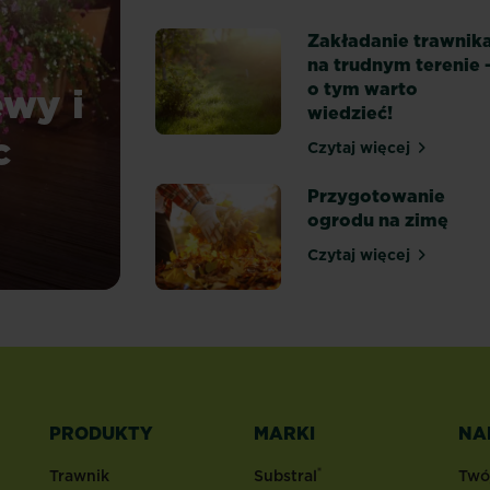
Kiedy przycinać
Zakładanie trawnik
na trudnym terenie 
ewy i
o tym warto
wiedzieć!
c
Czytaj więcej
Zakładanie traw
Przygotowanie
ogrodu na zimę
y, krzewy i drzewka do donic wybrać?
Czytaj więcej
Przygotowanie 
PRODUKTY
MARKI
NA
®
Trawnik
Substral
Twó