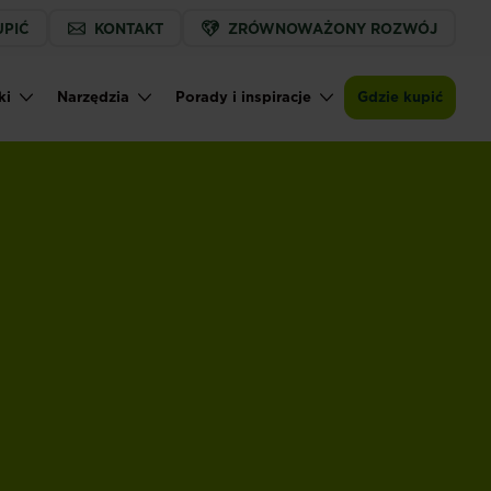
UPIĆ
KONTAKT
ZRÓWNOWAŻONY ROZWÓJ
ki
Narzędzia
Porady i inspiracje
Gdzie kupić