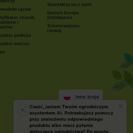
odniczy
Skontaktuj się z nami
ewodniki upraw
Eastern Europe
tyfikator chorób,
Distributors
odników i
Zrównoważony
astów
rozwój
kulator podłoża
kulator mulczu
eo
Inne kraje