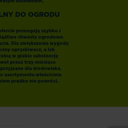
rwałym działaniem.
LNY DO OGRODU
ofercie pomagają szybko i
ciążliwe chwasty ogrodowe.
ycia. Dla zwiększenia wygody
zny opryskiwacz, a ich
lną w glebie substancję
wet przez trzy miesiące
 przyjazne dla środowiska.
o asortymentu właściciele
blem prędko nie powróci.