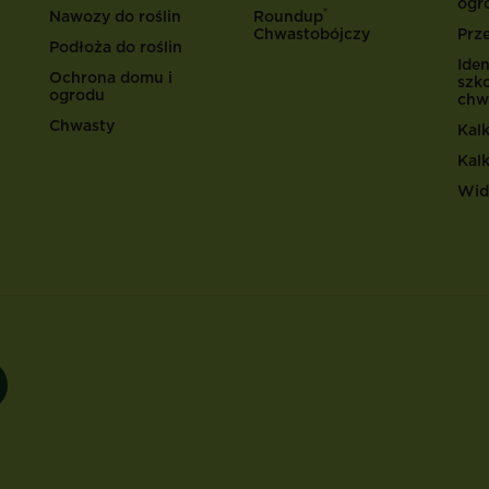
ogr
®
Nawozy do roślin
Roundup
Chwastobójczy
Prz
Podłoża do roślin
Iden
Ochrona domu i
szk
ogrodu
chw
Chwasty
Kal
Kal
Wid