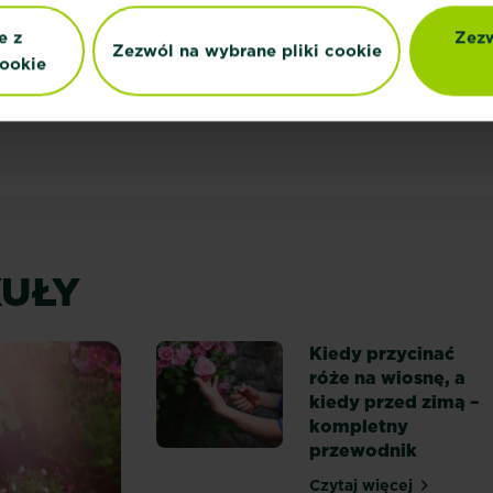
e z
Zezw
Zezwól na wybrane pliki cookie
ookie
UŁY
Kiedy przycinać
róże na wiosnę, a
kiedy przed zimą –
kompletny
przewodnik
Czytaj więcej