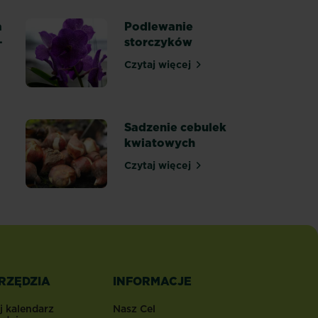
 róże na wiosnę, a kiedy przed zimą – kompletny przewodnik
a
Podlewanie
–
storczyków
Czytaj więcej
Podlewanie storczyków
nika na trudnym terenie – o tym warto wiedzieć!
Sadzenie cebulek
kwiatowych
Czytaj więcej
ogrodu na zimę
Sadzenie cebulek kwiatowych
RZĘDZIA
INFORMACJE
j kalendarz
Nasz Cel