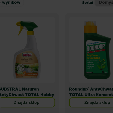
4
wyników
Sortuj
®
SUBSTRAL Naturen
Roundup
AntyChwas
AntyChwast TOTAL Hobby
TOTAL Ultra Koncent
Znajdź sklep
Znajdź sklep