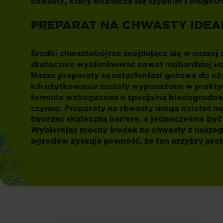
chwasty
, który odznacza się szybkim i długot
PREPARAT NA CHWASTY IDEA
Środki chwastobójcze znajdujące się w naszej 
skutecznie wyeliminować nawet najbardziej u
Nasze preparaty są natychmiast gotowe do uż
ich użytkowania zostały wyposażone w praktyc
formuła wzbogacona o specjalną biodegradowa
czynną.
Preparaty na chwasty
mogą działać na
tworząc skuteczną barierę, a jednocześnie być
Wybierając mocny środek na chwasty z naszeg
ogrodów zyskują pewność, że ten przykry pro