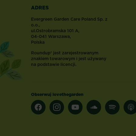
Kwiaty
ADRES
na
taras
Evergreen Garden Care Poland Sp. z
powinny
o.o.,
ul.Ostrobramska 101 A,
cieszyć
04-041 Warszawa,
oko
Polska
domowników
i
Roundup® jest zarejestrowanym
gości
znakiem towarowym i jest używany
na podstawie licencji.
przez
cały
sezon,
a
przynajmniej
Obserwuj lovethegarden
od
wczesnej
wiosny
do
późnej
jesieni,