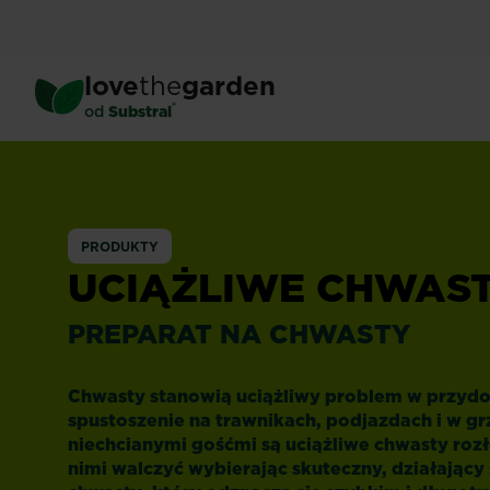
Skip
to
main
love
the
garden
content
®
od
Substral
Uciążliwe
chwasty
PRODUKTY
UCIĄŻLIWE CHWAS
PREPARAT NA CHWASTY
Chwasty stanowią uciążliwy problem w przyd
spustoszenie na trawnikach, podjazdach i w g
niechcianymi gośćmi są uciążliwe chwasty roz
nimi walczyć wybierając skuteczny, działający