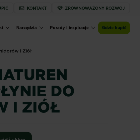
UPIĆ
KONTAKT
ZRÓWNOWAŻONY ROZWÓJ
ki
Narzędzia
Porady i inspiracje
Gdzie kupić
idorów i Ziół
NATUREN
ŁYNIE DO
 I ZIÓŁ
ajdź sklep