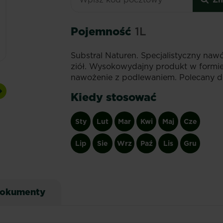
Pojemność
1L
Substral Naturen. Specjalistyczny naw
ziół. Wysokowydajny produkt w formie 
nawożenie z podlewaniem. Polecany d
Kiedy stosować
Next
Sty
Lut
Mar
Kwi
Maj
Cze
Lip
Sie
Wrz
Paź
Lis
Gru
okumenty