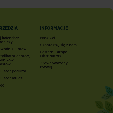
RZĘDZIA
INFORMACJE
j kalendarz
Nasz Cel
odniczy
Skontaktuj się z nami
ewodniki upraw
Eastern Europe
tyfikator chorób,
Distributors
odników i
Zrównoważony
astów
rozwój
kulator podłoża
kulator mulczu
eo