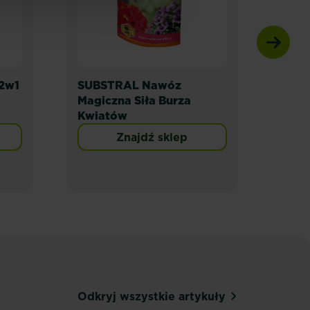
2w1
SUBSTRAL Nawóz
SUBS
Magiczna Siła Burza
Nawó
Kwiatów
Znajdź sklep
Odkryj wszystkie artykuły