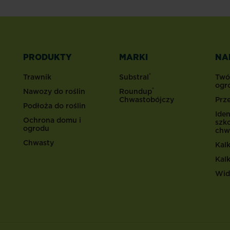
PRODUKTY
MARKI
NA
®
Trawnik
Substral
Twó
ogr
®
Nawozy do roślin
Roundup
Chwastobójczy
Prz
Podłoża do roślin
Iden
Ochrona domu i
szk
ogrodu
chw
Chwasty
Kal
Kal
Wid