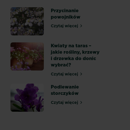
Przycinanie
powojników
Czytaj więcej
Przycinanie powojników
Kwiaty na taras –
jakie rośliny, krzewy
i drzewka do donic
tensji
wybrać?
Czytaj więcej
Kwiaty na taras – jakie roślin
Podlewanie
storczyków
Czytaj więcej
Podlewanie storczyków
 róże na wiosnę, a kiedy przed zimą – kompletny przewodnik