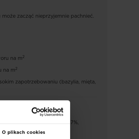
 może zacząć nieprzyjemnie pachnieć.
2
tworu na m
2
ru na m
sokim zapotrzebowaniu (bazylia, mięta,
 substancji organicznych 2,7%,
odzie. Zawartość substancji
O plikach cookies