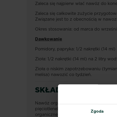
Zaleca się najpierw wlać nawóz do kone
Zaleca się całkowite zużycie przygoto
Związane jest to z obecnością w nawozi
Okres stosowania: od marca do wrześni
Dawkowanie
Pomidory, papryka: 1/2 nakrętki (14 ml) n
Zioła: 1/2 nakrętki (14 ml) na 2 litry wod
Zioła o niskim zapotrzebowaniu (tymian
melisa) nawozić co tydzień.
SKŁAD PRODUKTU
Nawóz organiczno-mineralny w płynie N
pięciotlenek fosforu (P
O
) 2,0%, tlene
2
5
Zgoda
organicznej: 40% (m/m).