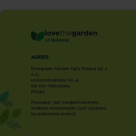
przycinać?
-
oto
jest
pytanie!
love
the
garden
By
®
od
Substral
na
nie
odpowiedzieć,
ADRES
trzeba
znać
Evergreen Garden Care Poland Sp. z
dokładnie
o.o.,
ul.Ostrobramska 101 A,
gatunek
04-041 Warszawa,
storczyka.
Polska
Niektóre
odmiany
Roundup® jest zarejestrowanym
tej
znakiem towarowym i jest używany
na podstawie licencji.
rośliny
wymagają
przycinania,
a