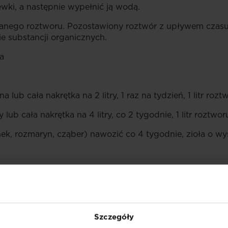
wki, a następnie wypełnić ją wodą.
wanego roztworu. Pozostawiony roztwór z upływem czasu
e substancji organicznych.
a
a lub cała nakrętka na 2 litry, 1 raz na tydzień, 1 litr roz
y lub cała nakrętka na 4 litry, co 2 tygodnie, 1 litr roztwo
ek, rozmaryn, cząber) nawozić co 4 tygodnie, zioła o wy
PK 3+2+5. Azot (N) całkowity 3,0%, w tym pochodzący z
k potasu (K
O) 5,0% w tym 4,9% potas rozpuszczalny w w
2
Szczegóły