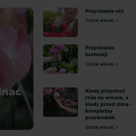
Przycinanie róż
Czytaj więcej
Przycinanie róż
Przycinanie
hortensji
Czytaj więcej
Przycinanie hor
inać
Kiedy przycinać
róże na wiosnę, a
kiedy przed zimą –
kompletny
przewodnik
i?
Czytaj więcej
Kiedy przycinać