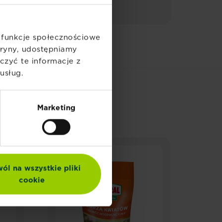
ć funkcje społecznościowe
itryny, udostępniamy
zyć te informacje z
usług.
Y
Marketing
N
ól na wszystkie pliki
cookie