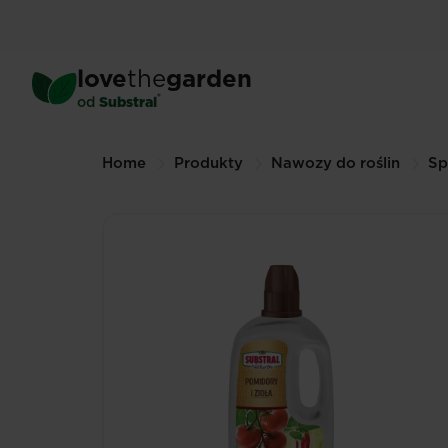
Skip
to
main
love
the
garden
content
®
od
Substral
Breadcrumbs
Home
Produkty
Nawozy do roślin
Sp