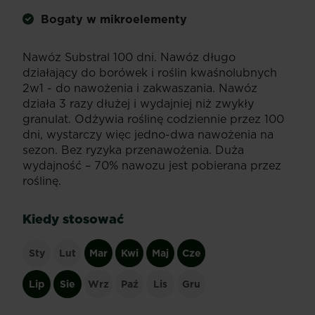
Bogaty w mikroelementy
Nawóz Substral 100 dni. Nawóz długo
działający do borówek i roślin kwaśnolubnych
2w1 - do nawożenia i zakwaszania. Nawóz
działa 3 razy dłużej i wydajniej niż zwykły
granulat. Odżywia roślinę codziennie przez 100
dni, wystarczy więc jedno-dwa nawożenia na
sezon. Bez ryzyka przenawożenia. Duża
wydajność – 70% nawozu jest pobierana przez
roślinę.
Kiedy stosować
Sty
Lut
Mar
Kwi
Maj
Cze
Lip
Sie
Wrz
Paź
Lis
Gru