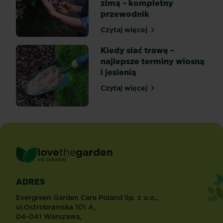
zimą – kompletny
przewodnik
Czytaj więcej
Kiedy przycinać róże na w
Kiedy siać trawę –
najlepsze terminy wiosną
i jesienią
Czytaj więcej
Kiedy siać trawę – najlepsz
love
the
garden
®
od
Substral
ADRES
Evergreen Garden Care Poland Sp. z o.o.,
ul.Ostrobramska 101 A,
04-041 Warszawa,