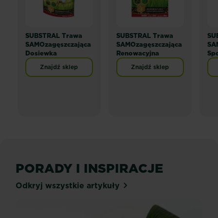
SUBSTRAL Trawa
SUBSTRAL Trawa
SU
SAMOzagęszczająca
SAMOzagęszczająca
SA
Dosiewka
Renowacyjna
Sp
Znajdź sklep
Znajdź sklep
PORADY I INSPIRACJE
Odkryj wszystkie artykuły