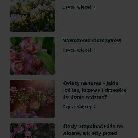
grzybowych,
Czytaj więcej
wirusowych
Odmiany storczyków
czy
bakteryjnych.
Większość
z
Nawożenie storczyków
nich
spowodowanych
Czytaj więcej
Nawożenie storczyków
jest
błędami
w
pielęgnacji.
Kwiaty na taras – jakie
Jeśli
rośliny, krzewy i drzewka
nie
do donic wybrać?
uda
nam
Czytaj więcej
Kwiaty na taras – jakie roś
się
ich
uniknąć...
Kiedy przycinać róże na
wiosnę, a kiedy przed