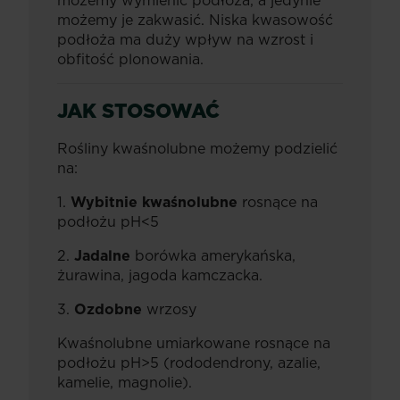
możemy wymienić podłoża, a jedynie
możemy je zakwasić. Niska kwasowość
podłoża ma duży wpływ na wzrost i
obfitość plonowania.
JAK STOSOWAĆ
Rośliny kwaśnolubne możemy podzielić
na:
1.
Wybitnie kwaśnolubne
rosnące na
podłożu pH<5
2.
Jadalne
borówka amerykańska,
żurawina, jagoda kamczacka.
3.
Ozdobne
wrzosy
Kwaśnolubne umiarkowane rosnące na
podłożu pH>5 (rododendrony, azalie,
kamelie, magnolie).