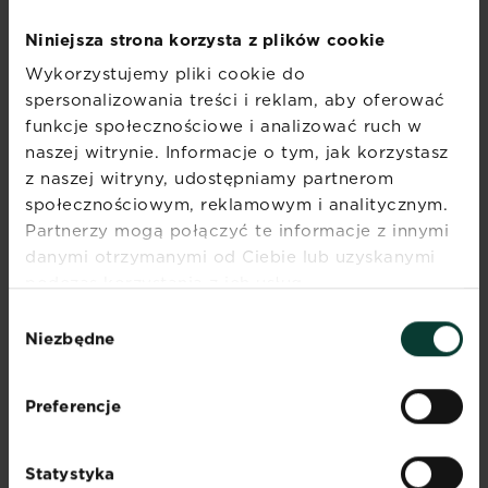
SKŁAD PRODUKTU
Niniejsza strona korzysta z plików cookie
Torebka Nawożenie
Wykorzystujemy pliki cookie do
Nawóz WE Nawóz NPK (Mg-S) 5-15-30
spersonalizowania treści i reklam, aby oferować
(2-7). Azot całkowity (N) 5% azotu,
funkcje społecznościowe i analizować ruch w
amonowy 5%, pięciotlenek fosforu (P 2
naszej witrynie. Informacje o tym, jak korzystasz
O 5) 15% rozpuszczalny w obojętnym
z naszej witryny, udostępniamy partnerom
cytrynianie amonu i w wodzie, w tym
społecznościowym, reklamowym i analitycznym.
13% rozpuszczalnego w wodzie, tlenek
Partnerzy mogą połączyć te informacje z innymi
potasu (K 2O) 30% rozpuszczalnego w
danymi otrzymanymi od Ciebie lub uzyskanymi
wodzie, tlenek magnezu (MgO) 2%,
podczas korzystania z ich usług.
trójtlenek siarki (SO 3) 7%
rozpuszczalny w wodzie.
Wybór
Niezbędne
zgody
Torebka Zakwaszanie
NAWÓZ WE Nawóz azotowy N(S) 21-
Preferencje
(24). Azot całkowity (N) 21%, amonowy
21%, trójtlenek siarki (SO 3) 60% (24S)
rozpuszczalny w wodzie.
Statystyka