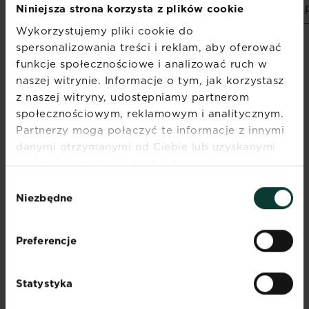
w dawce 2-4 g/L 
Niniejsza strona korzysta z plików cookie
Wykorzystujemy pliki cookie do
spersonalizowania treści i reklam, aby oferować
SKŁAD PRODUKTU
funkcje społecznościowe i analizować ruch w
naszej witrynie. Informacje o tym, jak korzystasz
Nawóz granulowany NPK (Mg) 16-7-18
z naszej witryny, udostępniamy partnerom
(4) % (m/m) z mieszanina
społecznościowym, reklamowym i analitycznym.
mikroskładników pokarmowych. Azot
Partnerzy mogą połączyć te informacje z innymi
(N) całkowity 16%, amonowy 1,6%,
danymi otrzymanymi od Ciebie lub uzyskanymi
amidowy 12,9%. Pięciotlenek fosforu
(P
O
) 7,0 % rozpuszczalny w
podczas korzystania z ich usług.
2
5
cytrynianie amonu i w wodzie, w tym
Wybór
rozp. w wodzie 5,3%. Tlenek potasu
Niezbędne
zgody
(K
O) 18% rozp. w wodzie. Magnez
2
(MgO) 4%. Mikroelementy: żelazo (Fe)
0,18%, mangan (Mn) 0,06%, cynk (Zn)
Preferencje
0,02%, miedź (Cu) 0,01%.
Statystyka
Dokumenty