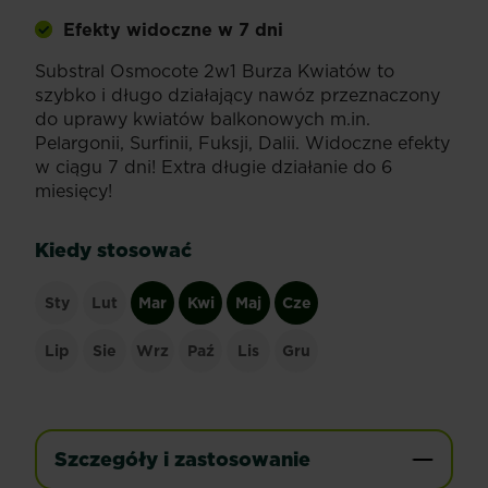
Efekty widoczne w 7 dni
Substral Osmocote 2w1 Burza Kwiatów to
szybko i długo działający nawóz przeznaczony
do uprawy kwiatów balkonowych m.in.
Pelargonii, Surfinii, Fuksji, Dalii. Widoczne efekty
w ciągu 7 dni! Extra długie działanie do 6
miesięcy!
Kiedy stosować
Sty
Lut
Mar
Kwi
Maj
Cze
Lip
Sie
Wrz
Paź
Lis
Gru
Szczegóły i zastosowanie