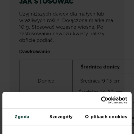
JAK STOSOWAĆ
Użyj niższych dawek dla małych lub
wrażliwych roślin. Dołączona miarka ma
10 g. Stosować wczesną wiosną. Po
zastosowaniu nawozu kwiaty należy
obficie podlać.
Dawkowanie
Średnica donicy
Donice
Średnica 9-13 cm
Średnica 14-20 cm
Średnica > 20 cm
Zgoda
Szczegóły
O plikach cookies
Skrzynki
3-6 g/roślin
balkonowe
lub wymieszać Osm
podłożem