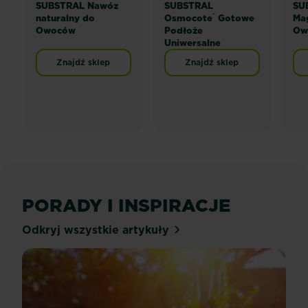
SUBSTRAL Nawóz
SUBSTRAL
SU
®
naturalny do
Osmocote
Gotowe
Mag
Owoców
Podłoże
Ow
Uniwersalne
Znajdź sklep
Znajdź sklep
PORADY I INSPIRACJE
Odkryj wszystkie artykuły