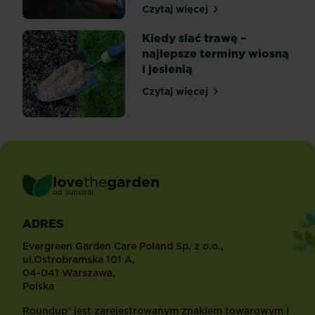
Czytaj więcej
Kiedy przycinać róże na w
Kiedy siać trawę –
najlepsze terminy wiosną
i jesienią
Czytaj więcej
Kiedy siać trawę – najlepsz
love
the
garden
®
od
Substral
ADRES
Evergreen Garden Care Poland Sp. z o.o.,
ul.Ostrobramska 101 A,
04-041 Warszawa,
Polska
Roundup® jest zarejestrowanym znakiem towarowym i