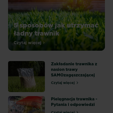
5 sposobów jak utrzymać
ładny trawnik
Integralną
Czytaj więcej
5 sposobów jak utrzymać ładny trawnik
częścią
pięknego
ogrodu
Zakładanie trawnika z
jest
nasion trawy
piękny
SAMOzagęszczającej
i
zadbany
Czytaj więcej
Zakładanie trawnika z nas
trawnik.
Dobrze
utrzymany
Pielęgnacja trawnika -
trawnik
Pytania i odpowiedzi
jest
Czytaj więcej