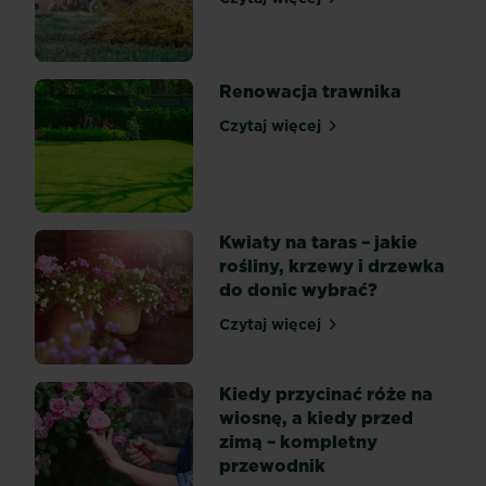
tłem
Pielęgnacja trawnika - Pyt
dla
rosnących
obok
Renowacja trawnika
roślin,
razem
Czytaj więcej
Renowacja trawnika
tworzą
miły
dla
oka
Kwiaty na taras – jakie
krajobraz.
rośliny, krzewy i drzewka
Utrzymanie
do donic wybrać?
ładnego
trawnika
Czytaj więcej
Kwiaty na taras – jakie roś
wcale...
Kiedy przycinać róże na
wiosnę, a kiedy przed
zimą – kompletny
przewodnik