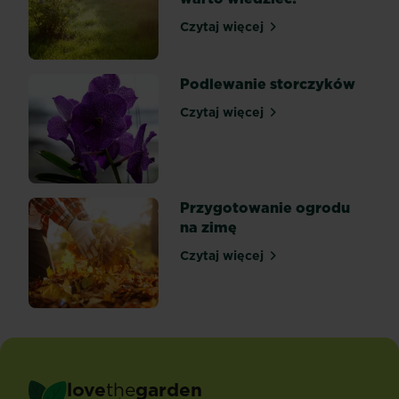
a
Czytaj więcej
Zakładanie trawnika na tr
przede...
Podlewanie storczyków
Czytaj więcej
Podlewanie storczyków
Przygotowanie ogrodu
na zimę
Czytaj więcej
Przygotowanie ogrodu na 
love
the
garden