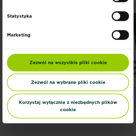
Statystyka
Marketing
Zezwól na wszystkie pliki cookie
SUBSTRAL Trawa
SUBSTRAL Łąka
SU
SAMOzagęszczająca
Kwietna
SA
Renowacyjna
Uni
Zezwól na wybrane pliki cookie
Znajdź sklep
Znajdź sklep
Korzystaj wyłącznie z niezbędnych plików
cookie