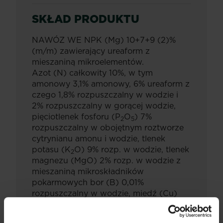
SKŁAD PRODUKTU
NAWÓZ WE NPK (Mg) 10+7+9 (2)%
(m/m) zawierający ureaform z
mieszaniną mikroelementów.
Azot (N) całkowity 10%, w tym
amonowy 3,1% amonowy, 6% ureaform z
czego 1,8% rozpuszczalny w wodzie i
2% rozpuszczalny w gorącej wodzie,
pięciotlenek fosforu (P
O
) 7%
2
5
rozpuszczalny w obojętnym roztworze
cytrynianu amonu i wodzie, tlenek
potasu (K
O) 9% rozp. w wodzie, tlenek
2
magnezu (MgO) 2% rozp. w wodzie z
mieszaniną mikroskładników
pokarmowych bor (B) 0,01%
rozpuszczalny w wodzie, miedź (Cu)
0,02% rozp. w wodzie, schelatowane w
EDTA, żelazo (Fe) 0,075% rozp. w