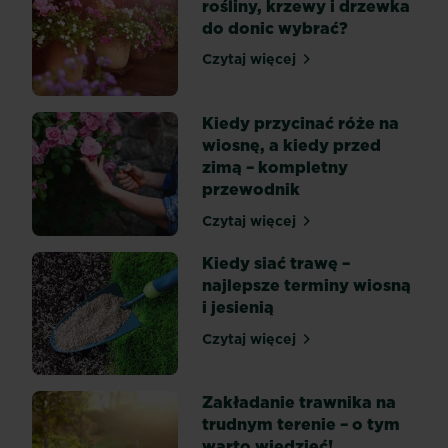
rośliny, krzewy i drzewka
przez
do donic wybrać?
co
często
Czytaj więcej
Kwiaty na taras – jakie roś
są
mylone
z
Kiedy przycinać róże na
owocówkami.
wiosnę, a kiedy przed
Zwykle
zimą – kompletny
można
przewodnik
je
Czytaj więcej
dostrzec
Kiedy przycinać róże na w
w
Kiedy siać trawę –
produkcji
najlepsze terminy wiosną
szklarniowej
i jesienią
na
powierzchni
Czytaj więcej
Kiedy siać trawę – najlepsz
podłoża,
w
Zakładanie trawnika na
pobliżu
trudnym terenie – o tym
uprawianych
warto wiedzieć!
roślin,