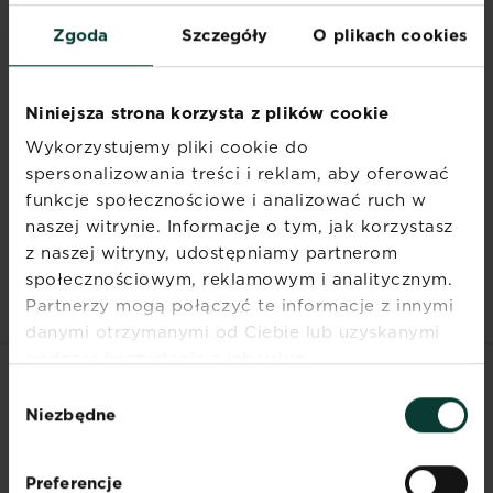
wodzie, schelatowane w DTPA i EDTA,
mangan (Mn) 0,05% rozp. w wodzie,
Zgoda
Szczegóły
O plikach cookies
schelatowane w EDTA, molibden (Mo)
0,008% rozp. w wodzie, cynk (Zn)
0,02% rozp. w wodzie, schelatowane w
Niniejsza strona korzysta z plików cookie
EDTA.
Wykorzystujemy pliki cookie do
spersonalizowania treści i reklam, aby oferować
funkcje społecznościowe i analizować ruch w
Dokumenty
naszej witrynie. Informacje o tym, jak korzystasz
z naszej witryny, udostępniamy partnerom
społecznościowym, reklamowym i analitycznym.
Partnerzy mogą połączyć te informacje z innymi
danymi otrzymanymi od Ciebie lub uzyskanymi
podczas korzystania z ich usług.
Wybór
POWIĄZANE
Niezbędne
zgody
PRODUKTY
Preferencje