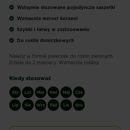
Wstępnie dozowane pojedyncze saszetki
Wzmacnia wzrost korzeni
Szybki i łatwy w zastosowaniu
Do roślin doniczkowych
Nawóz w formie pałeczek do roślin zielonych.
Działa do 2 miesięcy. Wzmacnia rośliny.
Kiedy stosować
Sty
Lut
Mar
Kwi
Maj
Cze
Lip
Sie
Wrz
Paź
Lis
Gru