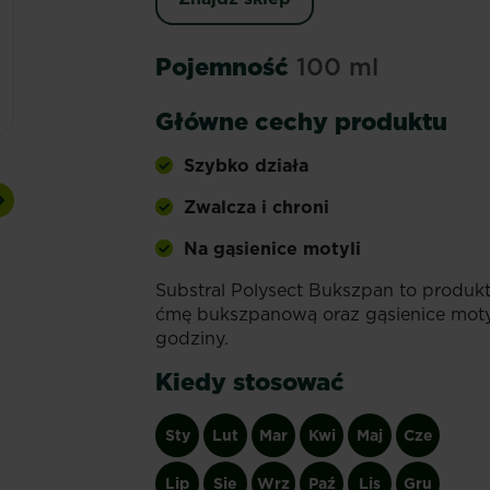
Pojemność
100 ml
Główne cechy produktu
Szybko działa
Zwalcza i chroni
Next
Na gąsienice motyli
Substral Polysect Bukszpan to produ
ćmę bukszpanową oraz gąsienice moty
godziny.
Kiedy stosować
Sty
Lut
Mar
Kwi
Maj
Cze
Lip
Sie
Wrz
Paź
Lis
Gru