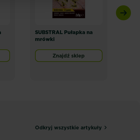
a
SUBSTRAL Pułapka na
SUBS
mrówki
Dług
Znajdź sklep
Odkryj wszystkie artykuły