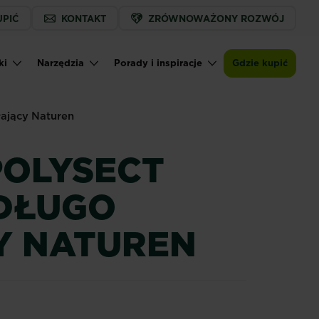
UPIĆ
KONTAKT
ZRÓWNOWAŻONY ROZWÓJ
ki
Narzędzia
Porady i inspiracje
Gdzie kupić
ający Naturen
POLYSECT
DŁUGO
Y NATUREN