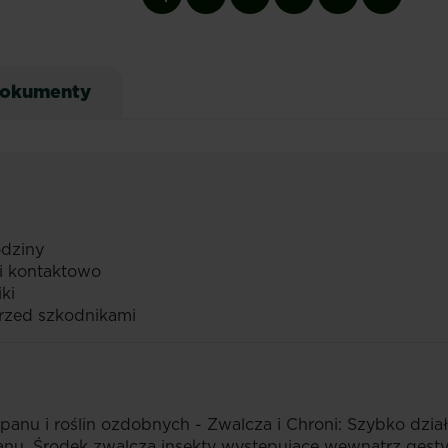
okumenty
odziny
 i kontaktowo
ki
przed szkodnikami
anu i roślin ozdobnych - Zwalcza i Chroni: Szybko dzia
nu. Środek zwalcza insekty występujące wewnątrz gęst