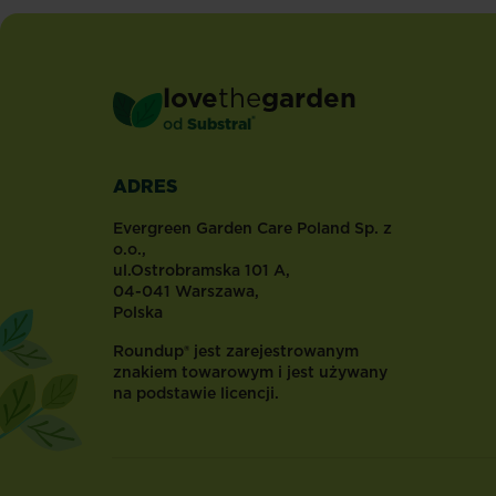
muszki,
przez
co
często
love
the
garden
są
®
od
Substral
mylone
z
owocówkami.
ADRES
Zwykle
można
Evergreen Garden Care Poland Sp. z
je
o.o.,
ul.Ostrobramska 101 A,
dostrzec
04-041 Warszawa,
w
Polska
produkcji
szklarniowej
Roundup® jest zarejestrowanym
na
znakiem towarowym i jest używany
na podstawie licencji.
powierzchni
podłoża,
w
pobliżu
uprawianych