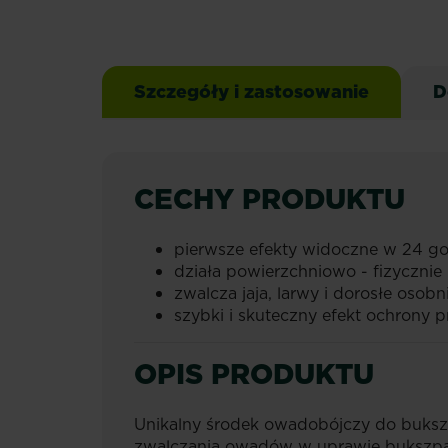
Szczegóły i zastosowanie
D
CECHY PRODUKTU
pierwsze efekty widoczne w 24 g
działa powierzchniowo - fizycznie
zwalcza jaja, larwy i dorosłe osobni
szybki i skuteczny efekt ochrony 
OPIS PRODUKTU
Unikalny środek owadobójczy do bukszp
zwalczania owadów w uprawie bukszpa