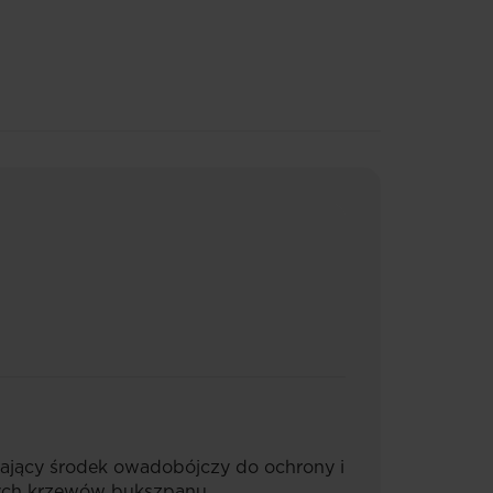
łający środek owadobójczy do ochrony i
ych krzewów bukszpanu.