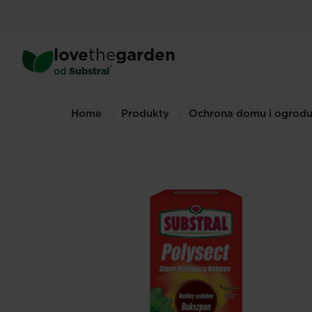
Skip
to
main
love
the
garden
content
®
od
Substral
Breadcrumbs
Home
Produkty
Ochrona domu i ogrod