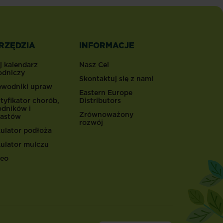
RZĘDZIA
INFORMACJE
j kalendarz
Nasz Cel
odniczy
Skontaktuj się z nami
ewodniki upraw
Eastern Europe
tyfikator chorób,
Distributors
odników i
Zrównoważony
astów
rozwój
kulator podłoża
kulator mulczu
eo