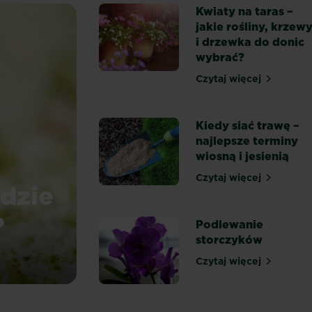
Kwiaty na taras –
jakie rośliny, krzew
i drzewka do donic
wybrać?
Czytaj więcej
Kwiaty na taras
Kiedy siać trawę –
najlepsze terminy
wiosną i jesienią
Czytaj więcej
Kiedy siać traw
dzie
?
Podlewanie
storczyków
zwalczać?
Czytaj więcej
Podlewanie st