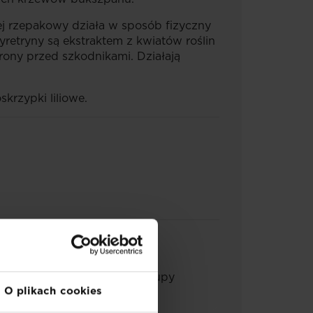
lej rzepakowy działa w sposób fizyczny
yretryny są ekstraktem z kwiatów roślin
rony przed szkodnikami. Działają
skrzypki liliowe.
1%). Pyretryny (związek z grupy
O plikach cookies