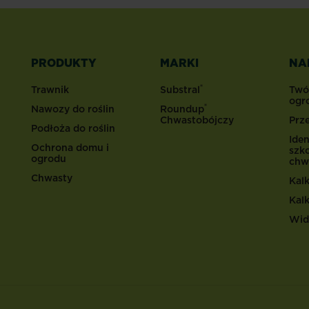
PRODUKTY
MARKI
NA
®
Trawnik
Substral
Twó
ogr
®
Nawozy do roślin
Roundup
Chwastobójczy
Prz
Podłoża do roślin
Iden
Ochrona domu i
szk
ogrodu
chw
Chwasty
Kal
Kal
Wid