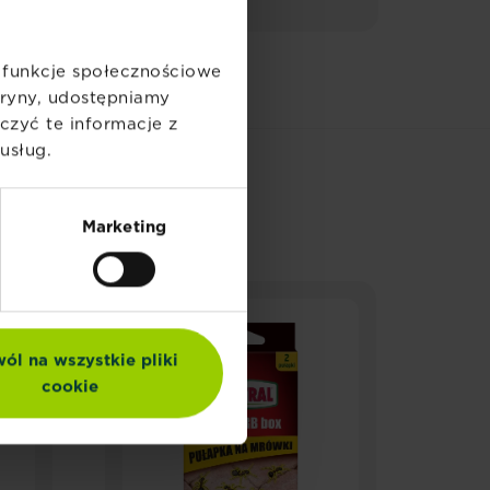
ć funkcje społecznościowe
itryny, udostępniamy
zyć te informacje z
usług.
Y
Marketing
ól na wszystkie pliki
cookie