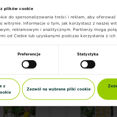
 z plików cookie
kie do spersonalizowania treści i reklam, aby oferowa
j witrynie. Informacje o tym, jak korzystasz z naszej w
wym, reklamowym i analitycznym. Partnerzy mogą połąc
i od Ciebie lub uzyskanymi podczas korzystania z ich 
POWIĄZANE PRODUKT
Preferencje
Statystyka
NOWOŚĆ
NOWOŚĆ
e z
Zezw
Zezwól na wybrane pliki cookie
ookie