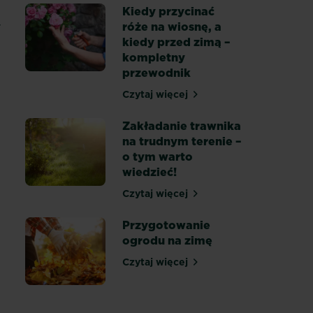
Kiedy przycinać
y
róże na wiosnę, a
kiedy przed zimą –
kompletny
przewodnik
 – jakie rośliny, krzewy i drzewka do donic wybrać?
Czytaj więcej
Kiedy przycinać róże na wiosn
Zakładanie trawnika
na trudnym terenie –
o tym warto
wiedzieć!
ę – najlepsze terminy wiosną i jesienią
Czytaj więcej
Zakładanie trawnika na trudny
Przygotowanie
ogrodu na zimę
Czytaj więcej
orczyków
Przygotowanie ogrodu na zim