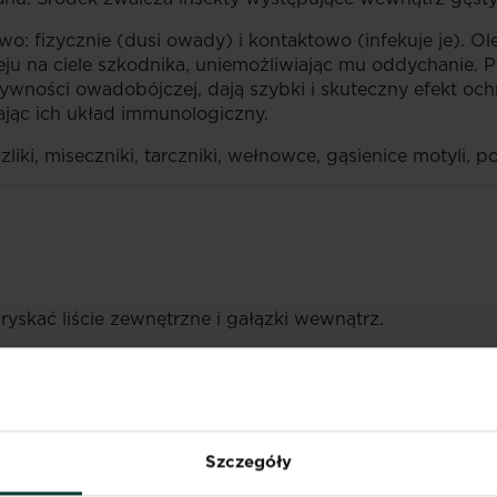
o: fizycznie (dusi owady) i kontaktowo (infekuje je). O
ju na ciele szkodnika, uniemożliwiając mu oddychanie. P
wności owadobójczej, dają szybki i skuteczny efekt och
zając ich układ immunologiczny.
iki, miseczniki, tarczniki, wełnowce, gąsienice motyli, po
yskać liście zewnętrzne i gałązki wewnątrz.
epakowy (tłuszcz pochodzenia naturalnego) - 700g/l (76,
Szczegóły