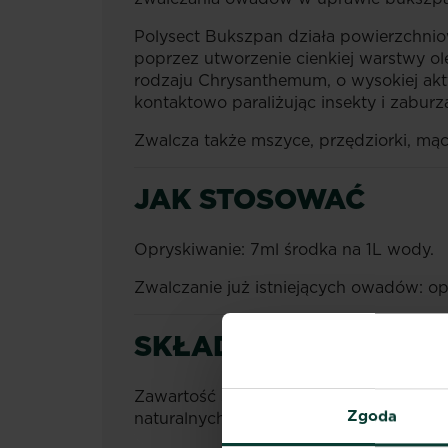
Polysect Bukszpan działa powierzchniow
poprzez utworzenie cienkiej warstwy ole
rodzaju Chrysanthemum, o wysokiej akty
kontaktowo paraliżując insekty i zabur
Zwalcza także mszyce, przędziorki, mączl
JAK STOSOWAĆ
Opryskiwanie: 7ml środka na 1L wody.
Zwalczanie już istniejących owadów: opr
SKŁAD PRODUKTU
Zawartość substancji czynnych: olej rz
Zgoda
naturalnych pyretryn) - 7g/l (0,76%).