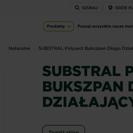
Service
SZUKAJ
GDZIE K
menu
Produkty
Poznaj wszystkie nasze mar
Main navigation
u
Naturalne
SUBSTRAL Polysect Bukszpan Długo Dział
SUBSTRAL 
BUKSZPAN 
DZIAŁAJĄC
Znajdź sklep