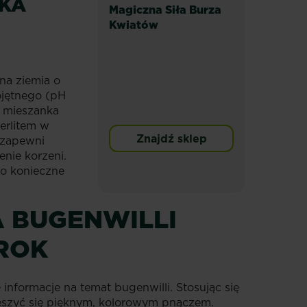
AKA
Magiczna Siła Burza
Kwiatów
na ziemia o
jętnego (pH
ę mieszanka
perlitem w
Znajdź sklep
a zapewni
nie korzeni.
to konieczne
A BUGENWILLI
 ROK
 informacje na temat bugenwilli. Stosując się
eszyć się pięknym, kolorowym pnączem.