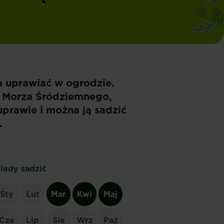
na uprawiać w ogrodzie.
ół Morza Śródziemnego,
uprawie i można ją sadzić
.
iedy sadzić
Sty
Lut
Mar
Kwi
Maj
Cze
Lip
Sie
Wrz
Paź