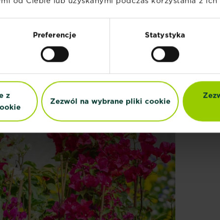
i od Ciebie lub uzyskanymi podczas korzystania z ich 
eramzytu lub
®
SUBSTRAL Osmocote
ię do
Gotowe Podłoże
em, może być
Uniwersalne
Preferencje
Statystyka
we Podłoże
Znajdź sklep
 w dołku i
e z
Zezw
Zezwól na wybrane pliki cookie
ookie