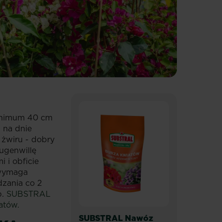
minimum 40 cm
 na dnie
 żwiru - dobry
ugenwillę
 i obficie
 wymaga
dzania co 2
p.
SUBSTRAL
atów.
SUBSTRAL Nawóz