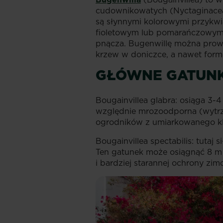
cudownikowatych (Nyctaginaceae)
są słynnymi kolorowymi przykw
fioletowym lub pomarańczowym.
pnącza. Bugenwillę można prowad
krzew w doniczce, a nawet form
GŁÓWNE GATUNK
Bougainvillea glabra: osiąga 3-
względnie mrozoodporna (wytrz
ogrodników z umiarkowanego kl
Bougainvillea spectabilis: tuta
Ten gatunek może osiągnąć 8 m 
i bardziej starannej ochrony zim