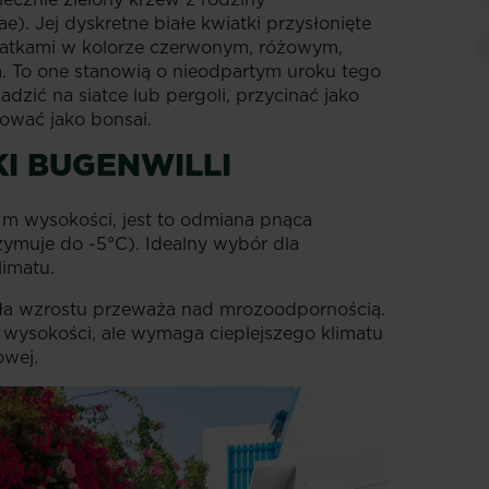
. Jej dyskretne białe kwiatki przysłonięte
iatkami w kolorze czerwonym, różowym,
 To one stanowią o nieodpartym uroku tego
zić na siatce lub pergoli, przycinać jako
ować jako bonsai.
I BUGENWILLI
4 m wysokości, jest to odmiana pnąca
ymuje do -5°C). Idealny wybór dla
imatu.
j siła wzrostu przeważa nad mrozoodpornością.
wysokości, ale wymaga cieplejszego klimatu
owej.