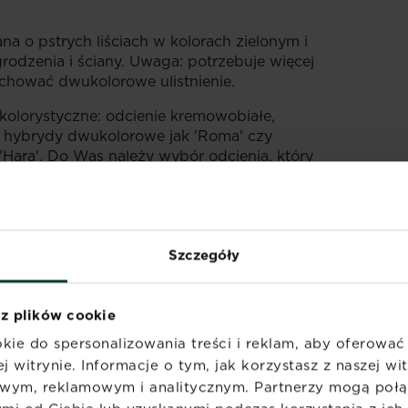
ana o pstrych liściach w kolorach zielonym i
grodzenia i ściany. Uwaga: potrzebuje więcej
achować dwukolorowe ulistnienie.
kolorystyczne: odcienie kremowobiałe,
 hybrydy dwukolorowe jak 'Roma' czy
'Hara'. Do Was należy wybór odcienia, który
ię z Waszym ogrodem lub tarasem.
 W
Szczegóły
 z plików cookie
kie do spersonalizowania treści i reklam, aby oferowa
j witrynie. Informacje o tym, jak korzystasz z naszej w
y wykopując
wym, reklamowym i analitycznym. Partnerzy mogą połąc
bokości. Ułóż