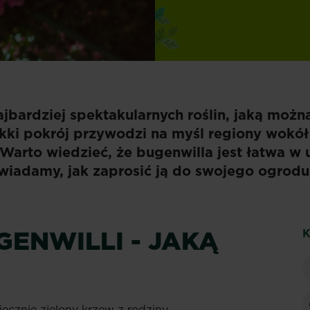
najbardziej spektakularnych roślin, jaką moż
lekki pokrój przywodzi na myśl regiony wok
 Warto wiedzieć, że bugenwilla jest łatwa w 
wiadamy, jak zaprosić ją do swojego ogrodu
ENWILLI - JAKĄ
K
iecznie zielony krzew z rodziny