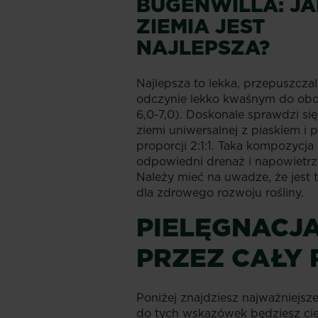
BUGENWILLA: J
ZIEMIA JEST
NAJLEPSZA?
Najlepsza to lekka, przepuszczal
odczynie lekko kwaśnym do obo
6,0-7,0). Doskonale sprawdzi si
ziemi uniwersalnej z piaskiem i 
proporcji 2:1:1. Taka kompozycj
odpowiedni drenaż i napowietrze
Należy mieć na uwadze, że jest 
dla zdrowego rozwoju rośliny.
PIELĘGNACJ
PRZEZ CAŁY
Poniżej znajdziesz najważniejsze
do tych wskazówek będziesz ci