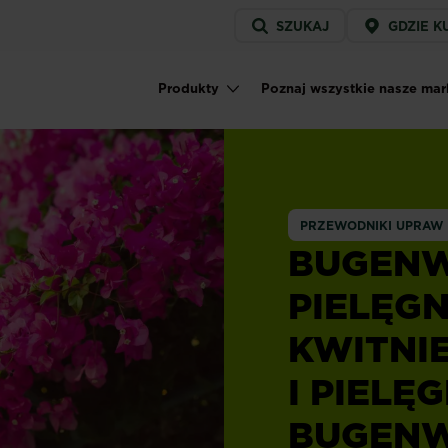
Service
SZUKAJ
GDZIE K
menu
Produkty
Poznaj wszystkie nasze mar
Main navigation
PRZEWODNIKI UPRAW
BUGENW
PIELĘGN
KWITNIE
I PIEL
BUGENW