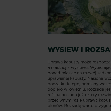
WYSIEW I ROZS
Uprawa kapusty może rozpocząć 
a rzadziej z wysiewu. Wybierają
ponad miesiąc na rozwój sadzon
uprawianej kapusty. Nasiona w
początku lutego, odmiany wcze
dopiero w kwietniu. Rozsada je
roślina posiada już cztery rozwi
przeciwnym razie uprawa kapus
plonów. Rozsadę warto przygot