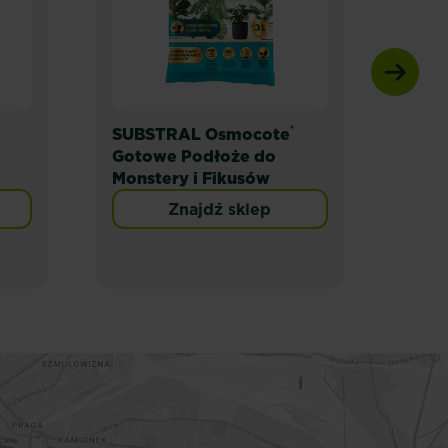
®
SUBSTRAL Osmocote
SUB
Gotowe Podłoże do
Goto
Monstery i Fikusów
Pal
Znajdź sklep