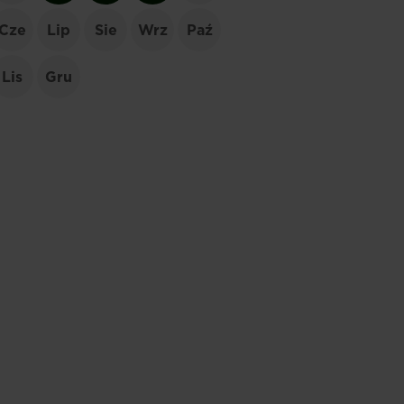
Cze
Lip
Sie
Wrz
Paź
Lis
Gru