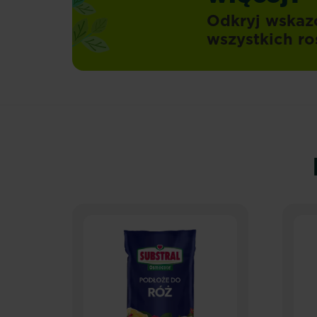
Odkryj wskaz
wszystkich ro