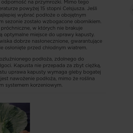
ą odporność na przymrozki. Mimo tego
aturze powyżej 15 stopni Celsjusza. Jeśli
jlepiej wybrać podłoże o obojętnym
im sezonie zostało wzbogacone obornikiem.
 próchniczne, w których nie brakuje
ą optymalne miejsce do uprawy kapusty.
wiska dobrze nasłonecznione, gwarantujące
nie osłonięte przed chłodnym wiatrem.
ozluźnionego podłoża, zdolnego do
goci. Kapusta nie przepada za zbyt ciężką,
ostu uprawa kapusty wymaga gleby bogatej
est nawożenie podłoża, mimo że roślina
ym systemem korzeniowym.