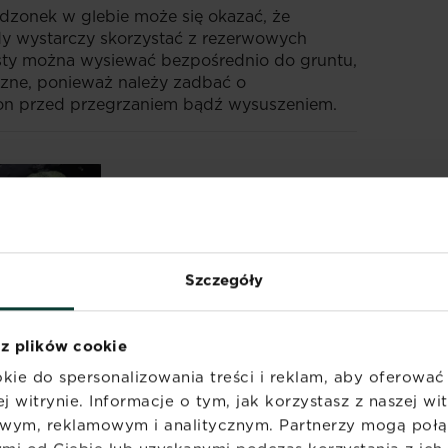
dzonek w glebie może się okazać, że
edy wystarczy skorzystać z rezerwowych
ty można wysiewać bezpośrednio do gruntu,
czne, ponieważ należy zadbać o
ion przed przegrzaniem bądź wysuszeniem.
Szczegóły
 z plików cookie
kie do spersonalizowania treści i reklam, aby oferowa
j witrynie. Informacje o tym, jak korzystasz z naszej w
wym, reklamowym i analitycznym. Partnerzy mogą połąc