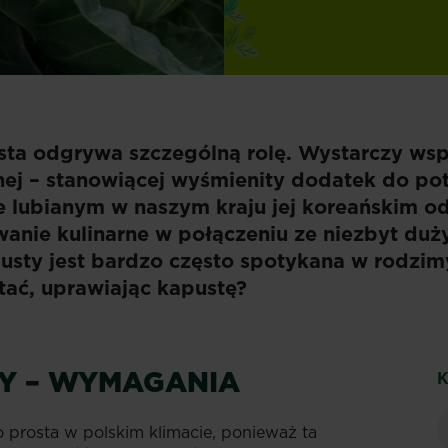
sta odgrywa szczególną rolę. Wystarczy wsp
ej – stanowiącej wyśmienity dodatek do po
że lubianym w naszym kraju jej koreańskim o
owanie kulinarne w połączeniu ze niezbyt d
usty jest bardzo często spotykana w rodzim
tać, uprawiając kapustę?
Y – WYMAGANIA
K
 prosta w polskim klimacie, ponieważ ta