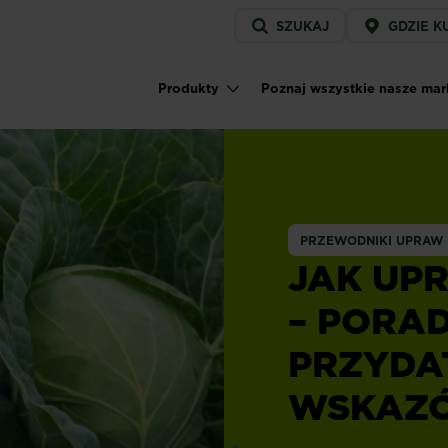
Service
SZUKAJ
GDZIE K
menu
Produkty
Poznaj wszystkie nasze mar
Main navigation
PRZEWODNIKI UPRAW
JAK UP
– PORAD
PRZYDA
WSKAZ