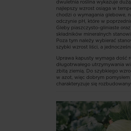
dwuletnia roślina wykazuje duż
najlepszy wzrost osiąga w temper
chodzi o wymagania glebowe, na
odczynie pH, które w poprzedn
Gleby piaszczysto-gliniaste oraz
składników mineralnych stanowi
Poza tym należy wybierać stano
szybki wzrost liści, a jednocześ
Uprawa kapusty wymaga dość r
długotrwałego utrzymywania wil
zbitą ziemią. Do szybkiego wzr
w azot, więc dobrym pomysłem j
charakteryzuje się rozbudowan