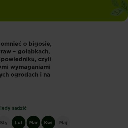
omnieć o bigosie,
traw – gołąbkach,
dpowiedniku, czyli
użymi wymaganiami
ych ogrodach i na
iedy sadzić
Sty
Lut
Mar
Kwi
Maj