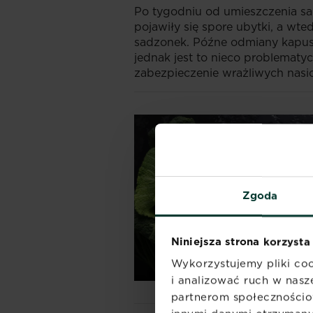
Po tygodniu od umieszczenia sa
pojawiły się spore ubytki, a wt
sadzonek. Późne odmiany kapus
jednak jest to nieco problematy
zabezpieczenie wrażliwych nas
Zgoda
Niniejsza strona korzysta
Wykorzystujemy pliki coo
i analizować ruch w nasze
partnerom społecznościo