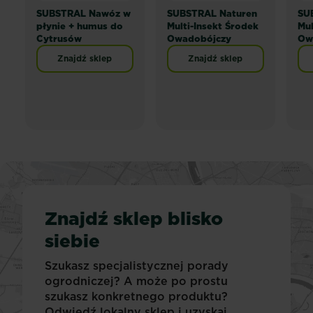
SUBSTRAL Nawóz w
SUBSTRAL Naturen
SU
płynie + humus do
Multi-Insekt Środek
Mul
Cytrusów
Owadobójczy
Ow
Znajdź sklep
Znajdź sklep
Znajdź sklep blisko
siebie
Szukasz specjalistycznej porady
ogrodniczej? A może po prostu
szukasz konkretnego produktu?
Odwiedź lokalny sklep i uzyskaj