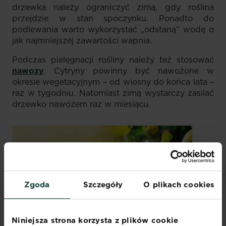
drzewka należy ograniczyć zimą, gdy roślina
przejdzie w stan spoczynku. Ponadto do
podlewania warto wykorzystać „odstaną” wodę o
jak najmniejszej zawartości wapnia.
Podczas pielęgnacji rośliny należy też stosować
nawozy
. Cytryny powinny być nawożone w
okresie wegetacyjnym – od wiosny do końca lata –
raz w tygodniu. Natomiast zimą wystarczy zasilać
drzewko nawozem raz w miesiącu.
Zgoda
Szczegóły
O plikach cookies
Niniejsza strona korzysta z plików cookie