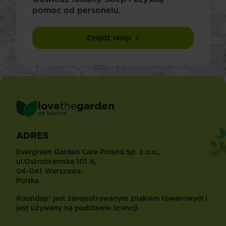
pomoc od personelu.
Znajdź sklep
love
the
garden
®
od
Substral
ADRES
Evergreen Garden Care Poland Sp. z o.o.,
ul.Ostrobramska 101 A,
04-041 Warszawa,
Polska
Roundup® jest zarejestrowanym znakiem towarowym i
jest używany na podstawie licencji.