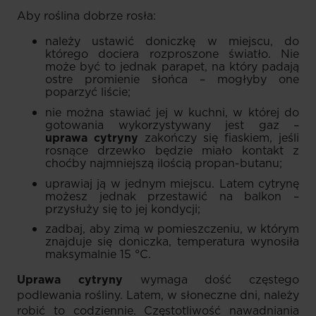
Aby roślina dobrze rosła:
należy ustawić doniczkę w miejscu, do
którego dociera rozproszone światło. Nie
może być to jednak parapet, na który padają
ostre promienie słońca – mogłyby one
poparzyć liście;
nie można stawiać jej w kuchni, w której do
gotowania wykorzystywany jest gaz –
uprawa cytryny
zakończy się fiaskiem, jeśli
rosnące drzewko będzie miało kontakt z
choćby najmniejszą ilością propan-butanu;
uprawiaj ją w jednym miejscu. Latem cytrynę
możesz jednak przestawić na balkon –
przysłuży się to jej kondycji;
zadbaj, aby zimą w pomieszczeniu, w którym
znajduje się doniczka, temperatura wynosiła
maksymalnie 15 °C.
Uprawa cytryny
wymaga dość częstego
podlewania rośliny. Latem, w słoneczne dni, należy
robić to codziennie. Częstotliwość nawadniania