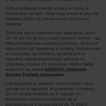
Cebule przeznaczone do uprawy w domu, w
odróżnieniu od tych, które mają rosnąć w gruncie,
najlepiej sadzić od połowy marca do połowy
kwietnia.
Doniczka dla lilii powinna mieć głębokość około
30-40 cm. Na jej dnie należy umieścić drenaż - np.
kilkucentymetrową warstwę keramzytu, drobnych
kamyczków lub kawałków porcelany. Podobnie jak
w przypadku egzemplarzy uprawianych w
ogrodzie, cebule powinny być sadzone na
głębokości równej ich obwodowi. Można także
wspomóc się ziemią
SUBSTRAL Osmocote
Gotowe Podłoże Uniwersalne
.
Lilie azjatyckie w donicach można sadzić nieco
gęściej niż w ogrodzie. W pojemniku o średnicy
20 cm można umieścić do 5 cebulek. Po
posadzeniu powinny znajdować się w
pomieszczeniu o temperaturze ok. 15 stopni