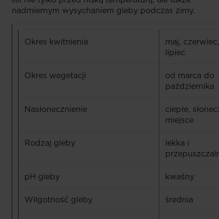
nadmiernym wysychaniem gleby podczas zimy.
Okres kwitnienia
maj, czerwiec,
lipiec
Okres wegetacji
od marca do
października
Nasłonecznienie
ciepłe, słone
miejsce
Rodzaj gleby
lekka i
przepuszczal
pH gleby
kwaśny
Wilgotność gleby
średnia