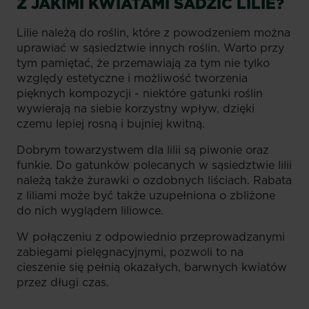
Z JAKIMI KWIATAMI SADZIĆ LILIE?
Lilie należą do roślin, które z powodzeniem można
uprawiać w sąsiedztwie innych roślin. Warto przy
tym pamiętać, że przemawiają za tym nie tylko
względy estetyczne i możliwość tworzenia
pięknych kompozycji - niektóre gatunki roślin
wywierają na siebie korzystny wpływ, dzięki
czemu lepiej rosną i bujniej kwitną.
Dobrym towarzystwem dla lilii są piwonie oraz
funkie. Do gatunków polecanych w sąsiedztwie lilii
należą także żurawki o ozdobnych liściach. Rabata
z liliami może być także uzupełniona o zbliżone
do nich wyglądem liliowce.
W połączeniu z odpowiednio przeprowadzanymi
zabiegami pielęgnacyjnymi, pozwoli to na
cieszenie się pełnią okazałych, barwnych kwiatów
przez długi czas.