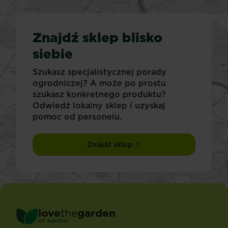
Znajdź sklep blisko
siebie
Szukasz specjalistycznej porady
ogrodniczej? A może po prostu
szukasz konkretnego produktu?
Odwiedź lokalny sklep i uzyskaj
pomoc od personelu.
Znajdź sklep
love
the
garden
®
od
Substral