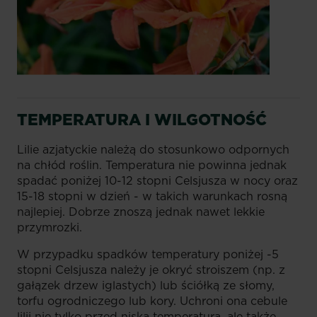
TEMPERATURA I WILGOTNOŚĆ
Lilie azjatyckie należą do stosunkowo odpornych
na chłód roślin. Temperatura nie powinna jednak
spadać poniżej 10-12 stopni Celsjusza w nocy oraz
15-18 stopni w dzień - w takich warunkach rosną
najlepiej. Dobrze znoszą jednak nawet lekkie
przymrozki.
W przypadku spadków temperatury poniżej -5
stopni Celsjusza należy je okryć stroiszem (np. z
gałązek drzew iglastych) lub ściółką ze słomy,
torfu ogrodniczego lub kory. Uchroni ona cebule
lilii nie tylko przed niską temperaturą, ale także