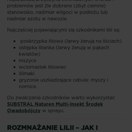
problemów jest źle dobrane (zbyt ciemne)
stanowisko, nadmiar wilgoci w podłożu lub
nadmiar azotu w nawozie.
Najczęściej pojawiającymi się szkodnikami lilii są:
poskrzypka liliowa (larwy żerują na liściach)
ostępka lilianka (larwy żerują w pąkach
kwiatów)
mszyce
wciornastek liliowiec
ślimaki
gryzonie uszkadzające cebule: myszy i
nornice.
Do zwalczania szkodników warto wykorzystać
SUBSTRAL Naturen Multi-Insekt Środek
Owadobójczy
w sprayu.
ROZMNAŻANIE LILII – JAK I