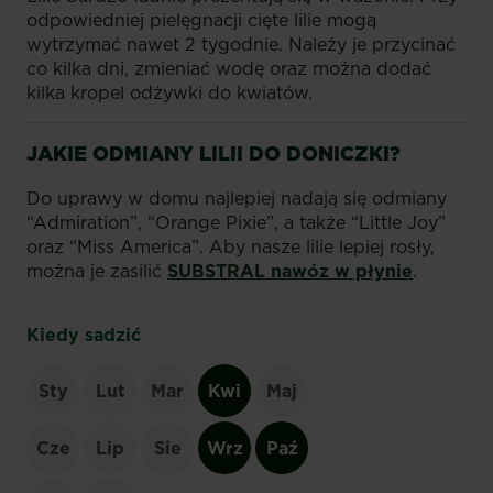
odpowiedniej pielęgnacji cięte lilie mogą
wytrzymać nawet 2 tygodnie. Należy je przycinać
co kilka dni, zmieniać wodę oraz można dodać
kilka kropel odżywki do kwiatów.
JAKIE ODMIANY LILII DO DONICZKI?
Do uprawy w domu najlepiej nadają się odmiany
“Admiration”, “Orange Pixie”, a także “Little Joy”
oraz “Miss America”. Aby nasze lilie lepiej rosły,
można je zasilić
SUBSTRAL nawóz w płynie
.
Kiedy sadzić
Sty
Lut
Mar
Kwi
Maj
Cze
Lip
Sie
Wrz
Paź