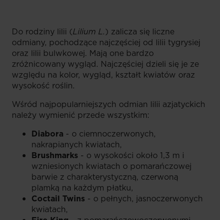
Do rodziny lilii (
Lilium L.
) zalicza się liczne
odmiany, pochodzące najczęściej od lilii tygrysiej
oraz lilii bulwkowej. Mają one bardzo
zróżnicowany wygląd. Najczęściej dzieli się je ze
względu na kolor, wygląd, kształt kwiatów oraz
wysokość roślin.
Wśród najpopularniejszych odmian lilii azjatyckich
należy wymienić przede wszystkim:
Diabora
- o ciemnoczerwonych,
nakrapianych kwiatach,
Brushmarks
- o wysokości około 1,3 m i
wzniesionych kwiatach o pomarańczowej
barwie z charakterystyczną, czerwoną
plamką na każdym płatku,
Coctail Twins
- o pełnych, jasnoczerwonych
kwiatach,
Fire King
- z pomarańczowoczerwonymi,