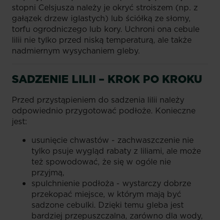
stopni Celsjusza należy je okryć stroiszem (np. z
gałązek drzew iglastych) lub ściółką ze słomy,
torfu ogrodniczego lub kory. Uchroni ona cebule
lilii nie tylko przed niską temperaturą, ale także
nadmiernym wysychaniem gleby.
SADZENIE LILII – KROK PO KROKU
Przed przystąpieniem do sadzenia lilii należy
odpowiednio przygotować podłoże. Konieczne
jest:
usunięcie chwastów - zachwaszczenie nie
tylko psuje wygląd rabaty z liliami, ale może
też spowodować, że się w ogóle nie
przyjmą,
spulchnienie podłoża - wystarczy dobrze
przekopać miejsce, w którym mają być
sadzone cebulki. Dzięki temu gleba jest
bardziej przepuszczalna, zarówno dla wody,