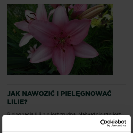
JAK NAWOZIĆ I PIELĘGNOWAĆ
LILIE?
Pielęgnacja lilii nie jest trudna. Najważniejsze jest
odpowiednie nawożenie oraz regularne
podlewanie.