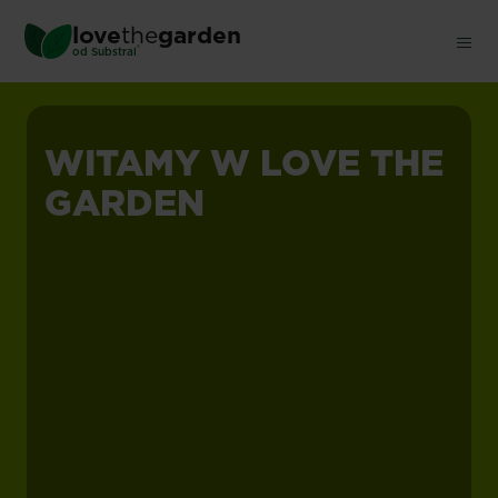
Skip
love
the
garden
to
®
od
Substral
main
content
WITAMY W
LOVE THE
GARDEN