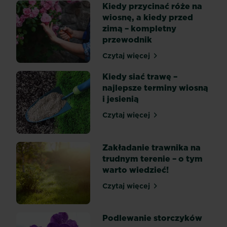
Kiedy przycinać róże na
lub
wiosnę, a kiedy przed
balkon
zimą – kompletny
nie
przewodnik
powinien
być
Czytaj więcej
Kiedy przycinać róże na w
dziełem
przypadku.
Kiedy siać trawę –
Kwiaty
najlepsze terminy wiosną
na
i jesienią
taras
Czytaj więcej
powinny
Kiedy siać trawę – najlepsz
cieszyć
oko
Zakładanie trawnika na
domowników
trudnym terenie – o tym
i
warto wiedzieć!
gości
przez
Czytaj więcej
Zakładanie trawnika na tr
cały
sezon,
Podlewanie storczyków
a