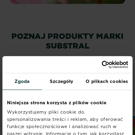
POZNAJ PRODUKTY MARKI
SUBSTRAL
Poznaj produkty marki Substral, dzięki
którym zadbasz o swoją zieloną oazę!
Nawozy, podłoża, nasiona traw, preparaty
owadobójcze, chwastobójcze i
Zgoda
Szczegóły
O plikach cookies
grzybobójcze - przydatny produkt dla
swoich roślin znajdzie każdy ogrodnik!
Niniejsza strona korzysta z plików cookie
Wykorzystujemy pliki cookie do
spersonalizowania treści i reklam, aby oferować
NOWOŚĆ
NOWOŚĆ
funkcje społecznościowe i analizować ruch w
naszej witrynie. Informacje o tym, jak korzystasz