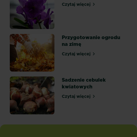
przynajmniej
Czytaj więcej
Podlewanie storczyków
od
wczesnej
wiosny
do
późnej
Przygotowanie ogrodu
jesieni,
na zimę
gdy...
Czytaj więcej
Przygotowanie ogrodu na 
Sadzenie cebulek
kwiatowych
Czytaj więcej
Sadzenie cebulek kwiatow