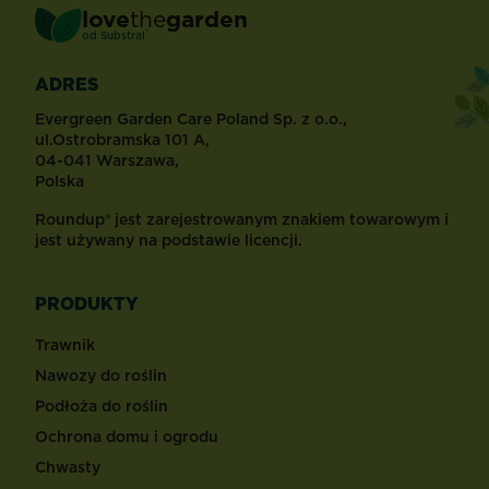
love
the
garden
®
od
Substral
ADRES
Evergreen Garden Care Poland Sp. z o.o.,
ul.Ostrobramska 101 A,
04-041 Warszawa,
Polska
Roundup® jest zarejestrowanym znakiem towarowym i
jest używany na podstawie licencji.
PRODUKTY
Trawnik
Nawozy do roślin
Podłoża do roślin
Ochrona domu i ogrodu
Chwasty