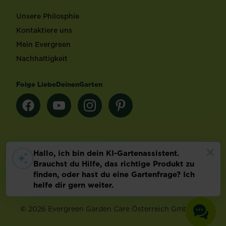
Unsere Philosphie
Kontaktiere uns
Mein Evergreen
Nachhaltigkeit
Folge LiebeDeinenGarten
Länderauswahl
Footer
Impressum & AGB
Datenschutz
Cookie-Einstellungen
©
2026 Evergreen Garden Care Österreich GmbH