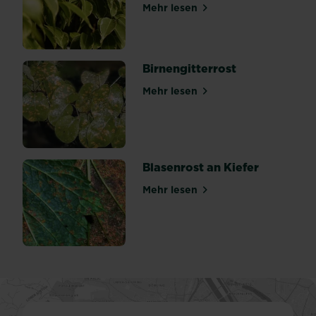
zu
Mehr lesen
über Birkenfeige (Ficus Ban
geben,
sondern
auch
die...
Birnengitterrost
Mehr lesen
über Birnengitterrost
Blasenrost an Kiefer
Mehr lesen
über Blasenrost an Kiefer