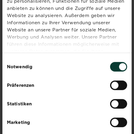
zu personalisieren, Funktionen für soziale Medien
INSPIRATION & RATGEBER
anbieten zu können und die Zugriffe auf unsere
Website zu analysieren. Außerdem geben wir
Alle Artikel entdecken
Informationen zu Ihrer Verwendung unserer
Website an unsere Partner für soziale Medien,
Werbung und Analysen weiter. Unsere Partner
führen diese Informationen möglicherweise mit
weiteren Daten zusammen, die Sie ihnen
bereitgestellt haben oder die sie im Rahmen Ihrer
Einwilligungsauswahl
Nutzung der Dienste gesammelt haben.
Notwendig
Orchideen umtopfen:
Präferenzen
Anleitung & Tipps
Statistiken
Da
Mehr lesen
über Orchideen umtopfen: Anleitung & T
die
Orchidee
Marketing
die
Orchideen vermehren
beliebteste