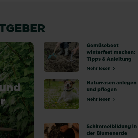
ATGEBER
Gemüsebeet
winterfest machen:
Tipps & Anleitung
Mehr lesen
über Gemüsebeet
Naturrasen anlegen
 und
und pflegen
r
Mehr lesen
über Naturrasen
Schimmelbildung in
der Blumenerde