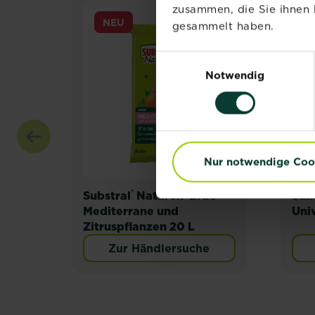
zusammen, die Sie ihnen 
NEU
gesammelt haben.
Einwilligungsauswahl
Notwendig
Nur notwendige Coo
®
®
Substral
Naturen
Erde
Sub
Mediterrane und
Uni
Zitruspflanzen 20 L
Zur Händlersuche