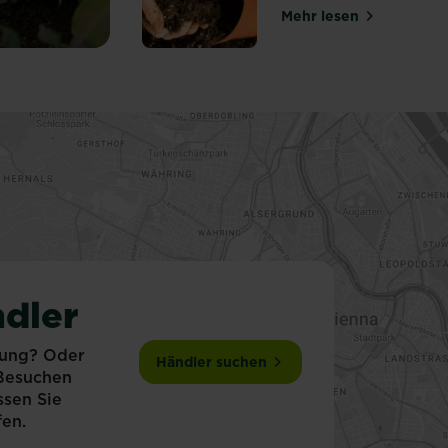
stoffspeicher natürlichen Ursprungs
Mehr lesen
über Schimmelbi
dler
tung? Oder
Händler suchen
 Besuchen
ssen Sie
fen.