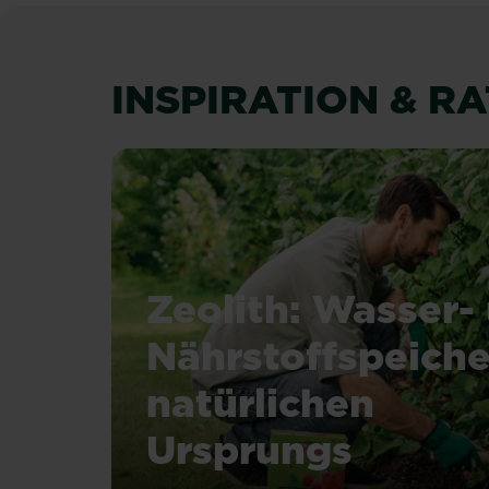
INSPIRATION & R
Zeolith: Wasser-
Nährstoffspeiche
natürlichen
Ursprungs