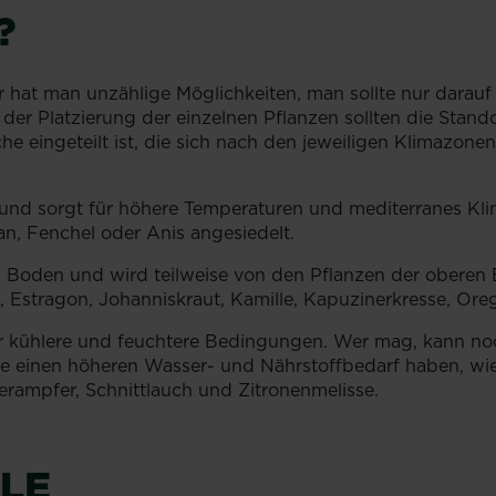
?
 hat man unzählige Möglichkeiten, man sollte nur darauf 
Bei der Platzierung der einzelnen Pflanzen sollten die Sta
e eingeteilt ist, die sich nach den jeweiligen Klimazonen 
 und sorgt für höhere Temperaturen und mediterranes Kli
an, Fenchel oder Anis angesiedelt.
en Boden und wird teilweise von den Pflanzen der oberen E
ll, Estragon, Johanniskraut, Kamille, Kapuzinerkresse, Ore
r kühlere und feuchtere Bedingungen. Wer mag, kann noc
ie einen höheren Wasser- und Nährstoffbedarf haben, wie B
erampfer, Schnittlauch und Zitronenmelisse.
LE