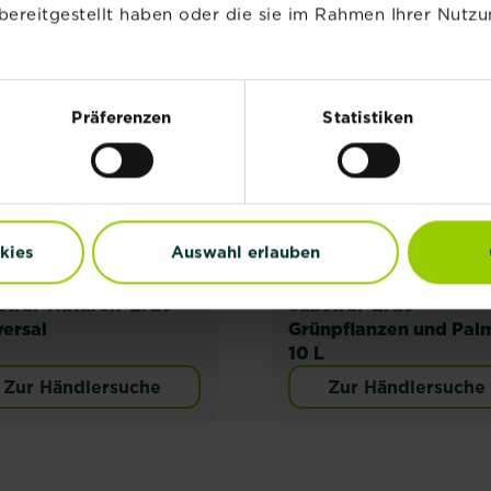
bereitgestellt haben oder die sie im Rahmen Ihrer Nutzu
NEU
NEU
Präferenzen
Statistiken
kies
Auswahl erlauben
®
®
®
stral
Naturen
Erde
Substral
Erde
versal
Grünpflanzen und Pal
10 L
Zur Händlersuche
Zur Händlersuche