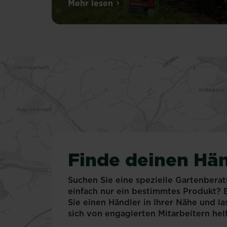
Unserere
Mehr lesen
über Zeolith: Wasser- und Nähr
Spezialdünger
unter
SUBSTRAL®
Naturen®
enthalten
Zeolith
–
ein
Mineral
natürlichen
Ursprungs,
welches
zum
Finde deinen Hän
Beispiel
in
Suchen Sie eine spezielle Gartenbera
vulkanischem
einfach nur ein bestimmtes Produkt?
Gestein
Sie einen Händler in Ihrer Nähe und la
zu
sich von engagierten Mitarbeitern hel
finden
ist.