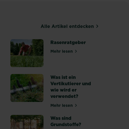
Alle Artikel entdecken
Rasenratgeber
Mehr lesen
über Rasenratgeber
 winterfest machen: Tipps & Anleitung
Was ist ein
Vertikutierer und
wie wird er
 anlegen und pflegen
verwendet?
Mehr lesen
über Was ist ein Vertikutierer 
Was sind
Grundstoffe?