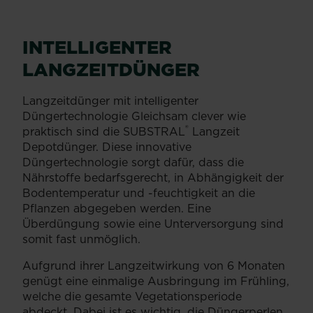
liebt?
einer
in
sein.
Perfekt
der
vulkanischem
Gerade
im
Höhepunkte
INTELLIGENTER
Gestein
Pflanzen
morgendlichen
des
zu
wie
Smoothie,
Sommers.
LANGZEITDÜNGER
finden
Rhododendron,
im
Damit
ist.
Paprika,
bunten
deine
Langzeitdünger mit intelligenter
Durch
Erdbeeren,
Obstsalat
Tomatenernte
Düngertechnologie Gleichsam clever wie
seine
Magnolien
oder
ein
®
praktisch sind die SUBSTRAL
️ Langzeit
Schwamm-
und
als
voller
Depotdünger. Diese innovative
ähnliche...
andere
Klassiker
Erfolg
Düngertechnologie sorgt dafür, dass die
sind
‚Erdbeeren
wird,
Nährstoffe bedarfsgerecht, in Abhängigkeit der
davon...
mit
brauchen
Bodentemperatur und -feuchtigkeit an die
Sahne‘.
die
Pflanzen abgegeben werden. Eine
Sind
Pflanzen
Überdüngung sowie eine Unterversorgung sind
Sie
etwas
somit fast unmöglich.
ein
Aufmerksamkeit
richtiger
und
Aufgrund ihrer Langzeitwirkung von 6 Monaten
Erdbeerfan,
die
genügt eine einmalige Ausbringung im Frühling,
dann
richtige
welche die gesamte Vegetationsperiode
können
Pflege.
abdeckt. Dabei ist es wichtig, die Düngerperlen