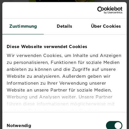
®
Zustimmung
Details
Über Cookies
SUBSTRAL
Langzeit Depotdünger für
Rosen & Blühpflanzen
Jetzt kaufen
SUBSTRAL® Langzeit Depotdünger fü
Diese Webseite verwendet Cookies
Händler und Verfügbarkeit vergleichen
Wir verwenden Cookies, um Inhalte und Anzeigen
zu personalisieren, Funktionen für soziale Medien
anbieten zu können und die Zugriffe auf unsere
Website zu analysieren. Außerdem geben wir
NEUES DESIGN
Informationen zu Ihrer Verwendung unserer
Website an unsere Partner für soziale Medien,
Werbung und Analysen weiter. Unsere Partner
führen diese Informationen möglicherweise mit
weiteren Daten zusammen, die Sie ihnen
bereitgestellt haben oder die sie im Rahmen Ihrer
Einwilligungsauswahl
Nutzung der Dienste gesammelt haben.
Notwendig