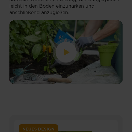
Sie
Eine...
leicht in den Boden einzuharken und
vielen...
anschließend anzugießen.
NEUES DESIGN