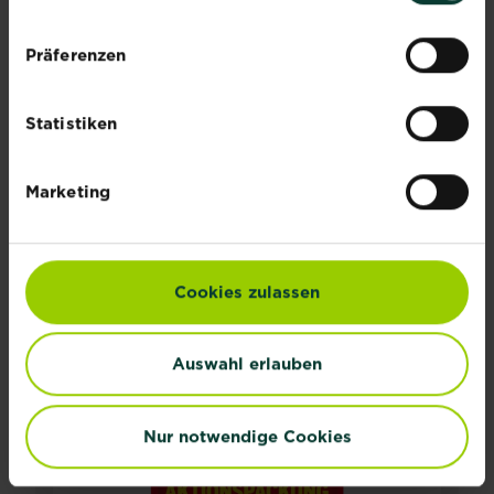
Präferenzen
Statistiken
Marketing
®
SUBSTRAL
Langzeit Depotdünger für
Rhododendren & Hortensien
Cookies zulassen
Jetzt kaufen
SUBSTRAL® Langzeit Depotdünger fü
Händler und Verfügbarkeit vergleichen
Auswahl erlauben
Nur notwendige Cookies