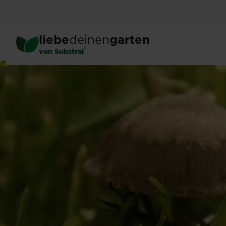
Skip
to
main
liebe
deinen
garten
content
®
von Substral