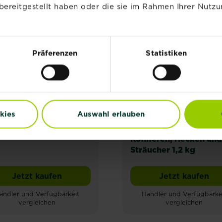
bereitgestellt haben oder die sie im Rahmen Ihrer Nutzu
Präferenzen
Statistiken
kies
Auswahl erlauben
®
®
®
STRAL
Naturen
Substral
Naturen
nspäne
Langzeitdünger
Koniferen, Hecken und
Sträucher 1,2 kg
Jetzt kaufen
Jetzt kaufen
ten Nahrung
SUBSTRAL® Naturen Hornspäne
Substral®
ändler und Verfügbarkeit
Händler und Verfügbarke
vergleichen
vergleichen