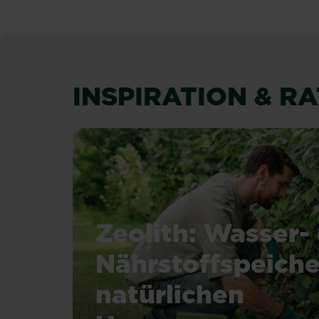
INSPIRATION & R
Zeolith: Wasser-
Nährstoffspeiche
natürlichen