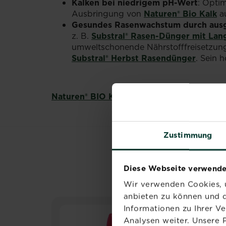
Kalken bei niedrigem pH-Wert
: Opti
Ausbringung von
Naturen® Bio Kalk
au
Gesundes Rasenwachstum durch aus
z. B.
Substral® Rasen-Dünger mit Lan
umweltschonende Nährstofffreisetzung
Substral® Herbst Rasendünger
. Sein 
Naturen® BIO Kalk
lässt sich mühelos mit 
Zustimmung
Diese Webseite verwende
Wir verwenden Cookies, u
anbieten zu können und d
Informationen zu Ihrer V
Analysen weiter. Unsere 