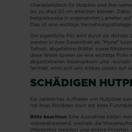
Charakteristisch für Hutpilze sind ihre n
bis zu etwa 50 cm erreichen können. Dabei h
beispielsweise in sogenannten Lamellen auf 
Dies ist eine wichtige Vermehrungsstrategie
Der eigentliche Pilz wird durch ein dichte
werden in ihrer Gesamtheit als "Myzel" beze
Totholz, abgefallene Blätter, sowie Rinden
diese Weise spielen sie eine wichtige Rolle
abgestorbenen Rasengräsern und -wurzeln b
fernhält, wirkt sich sein Abbau positiv auf
SCHÄDIGEN HUTP
Ein zahlreiches Auftreten von Hutpilzen k
mit ihren Pilzfäden noch mit ihren Furchtkö
Bitte beachten:
Eine Ausnahme bilden manch
wasserabweisend, weshalb die Wasseraufnah
(
Marasmius oreades
) und andere Pilzarten