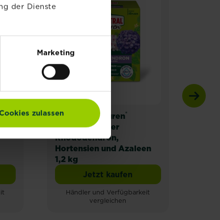
ng der Dienste
Marketing
Cookies zulassen
®
®
Substral
Naturen
Subs
Langzeitdünger
Lang
Rhododendron,
und 
Hortensien und Azaleen
1,2 k
1,2 kg
Jetzt kaufen
 Naturen® Langzeitdünger Koniferen, Hecken und Sträu
Substral® Naturen® Langzei
it
Händler und Verfügbarkeit
Hä
vergleichen