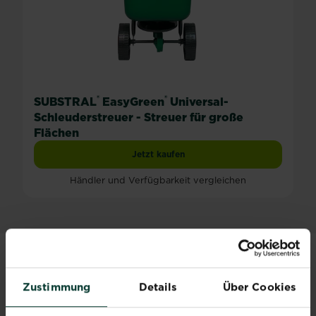
®
®
SUBSTRAL
EasyGreen
Universal-
Schleuderstreuer - Streuer für große
Flächen
Jetzt kaufen
SUBSTRAL® EasyGreen® Universal-Schl
Händler und Verfügbarkeit vergleichen
RASENPFLEGE IM HERBST
Zustimmung
Details
Über Cookies
Sind im Laufe des Sommers braune oder kahle
Stellen im Rasen entstanden, sollten diese noch