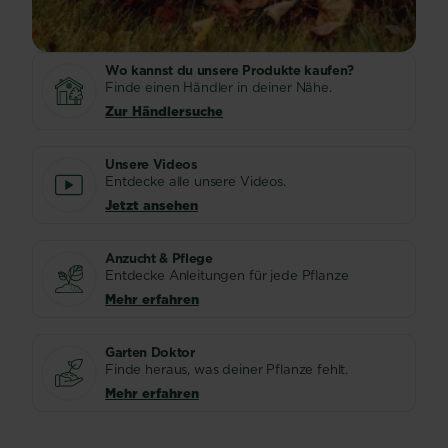
bekommt,
einen
um
Blick
wieder
auf
“gesund”
Wo kannst du unsere Produkte kaufen?
unseren
Finde einen Händler in deiner Nähe.
zu...
praktischen
Zur Händlersuche
Leitfaden.
Was
Unsere Videos
ist
Entdecke alle unsere Videos.
ein
Jetzt ansehen
Vertikutierer?
Ein
Vertikutierer,
Anzucht & Pflege
Entdecke Anleitungen für jede Pflanze
auch...
Mehr erfahren
Garten Doktor
Finde heraus, was deiner Pflanze fehlt.
Mehr erfahren