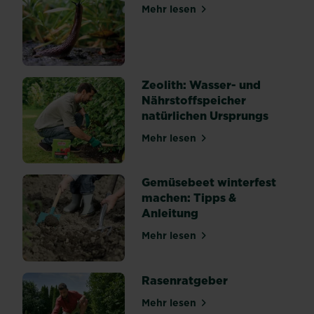
deine
Mehr lesen
über Schnecken bekämpfen
Pflanzen
und
Ernte
her.
Zeolith: Wasser- und
In
Nährstoffspeicher
vielen
natürlichen Ursprungs
Fällen
können
Mehr lesen
über Zeolith: Wasser- und 
gesamte
Jungpflanzen
von
Gemüsebeet winterfest
den...
machen: Tipps &
Anleitung
Mehr lesen
über Gemüsebeet winterfes
Rasenratgeber
Mehr lesen
über Rasenratgeber