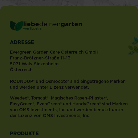
liebe
deinen
garten
®
von Substral
ADRESSE
Evergreen Garden Care Österreich GmbH
Franz-Brötzner-Straße 11-13
5071 Wals-Siezenheim
Österreich
ROUNDUP® und Osmocote® sind eingetragene Marken
und werden unter Lizenz verwendet.
Weedex®, Tomcat®, Magisches Rasen-Pflaster®,
EasyGreen®, EvenGreen® und HandyGreen® sind Marken
von OMS Investments, Inc und werden benutzt unter
der Lizenz von OMS Investments, Inc.
PRODUKTE