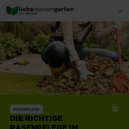
Skip
liebe
deinen
garten
to
®
von Substral
main
content
RASENPFLEGE
DIE RICHTIGE
RASENPFLEGE IM