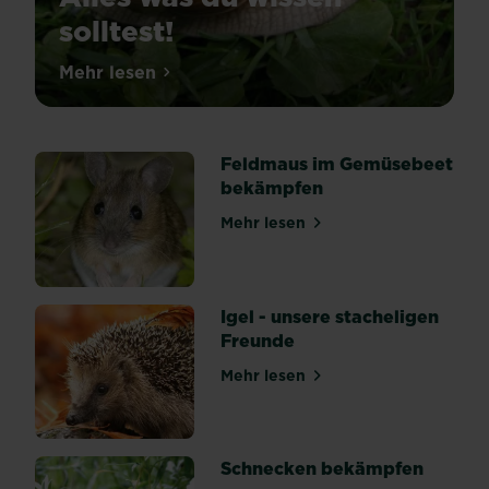
solltest!
Schnecken
Mehr lesen
über Schnecken im Garten: Alles was du w
sind
in
unseren
Feldmaus im Gemüsebeet
Gärten
bekämpfen
nicht
gern
Mehr lesen
über Feldmaus im Gemüseb
gesehen.
Die
Übeltäter
kriechen
Igel - unsere stacheligen
in
Freunde
deine
Mehr lesen
Beete
über Igel - unsere stacheli
und
machen
sich
Schnecken bekämpfen
über