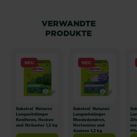
VERWANDTE
PRODUKTE
NEU
NEU
®
®
®
®
Substral
Naturen
Substral
Naturen
Sub
Langzeitdünger
Langzeitdünger
La
Koniferen, Hecken
Rhododendron,
Zit
und Sträucher 1,2 kg
Hortensien und
me
Azaleen 1,2 kg
Pfl