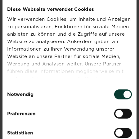
im Herbst geschlossen werden, damit sich
Diese Webseite verwendet Cookies
Unkräuter oder Moos nicht ausbreiten können.
Wir verwenden Cookies, um Inhalte und Anzeigen
®
Ideal für die Rasenreparatur ist
SUBSTRAL
zu personalisieren, Funktionen für soziale Medien
Magisches Rasenpflaster
geeignet. Die
Mischung aus Rasensaat, Premium Keimsubstrat
anbieten zu können und die Zugriffe auf unsere
®
und hochwertigem SUBSTRAL
-Dünger ist
Website zu analysieren. Außerdem geben wir
bereits anwendungsfertig: einfach dünn
Informationen zu Ihrer Verwendung unserer
ausbringen und regelmäßig bewässern. Im
Website an unsere Partner für soziale Medien,
Herbst ist der Boden noch von den
Werbung und Analysen weiter. Unsere Partner
Sommermonaten erwärmt, sodass ideale
führen diese Informationen möglicherweise mit
Bedingungen für eine schnelle Rasenkeimung
weiteren Daten zusammen, die Sie ihnen
vorherrschen. Dadurch wird noch vor
bereitgestellt haben oder die sie im Rahmen Ihrer
Einwilligungsauswahl
Wintereinbruch eine dichte und geschlossene
Nutzung der Dienste gesammelt haben.
Notwendig
Grasnarbe erzielt.
Präferenzen
Statistiken