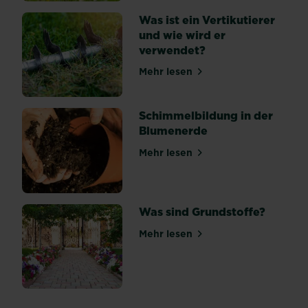
seine
Was ist ein Vertikutierer
Schwamm-
und wie wird er
ähnliche...
verwendet?
Mehr lesen
über Was ist ein Vertikutie
Schimmelbildung in der
Blumenerde
Mehr lesen
über Schimmelbildung in d
Was sind Grundstoffe?
Mehr lesen
über Was sind Grundstoffe?