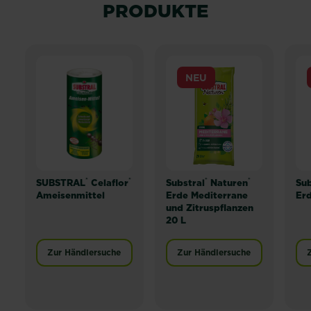
PRODUKTE
NEU
®
®
®
®
SUBSTRAL
Celaflor
Substral
Naturen
Sub
Ameisenmittel
Erde Mediterrane
Erd
und Zitruspflanzen
20 L
Zur Händlersuche
Zur Händlersuche