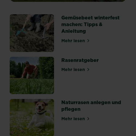
unter
SUBSTRAL®
Gemüsebeet winterfest
Naturen®
machen: Tipps &
enthalten
Anleitung
Zeolith
–
Mehr lesen
über Gemüsebeet winterfes
ein
Mineral
natürlichen
Rasenratgeber
Ursprungs,
Mehr lesen
welches
über Rasenratgeber
zum
Beispiel
in
vulkanischem
Naturrasen anlegen und
Gestein
pflegen
zu
finden
Mehr lesen
über Naturrasen anlegen un
ist.
Durch