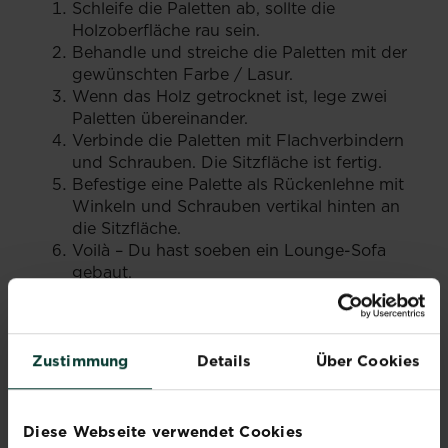
Schleife die Paletten ab, sollte die
Holzoberfläche rau sein.
Behandle und streiche die Paletten mit der
gewünschten Farbe / Lasur.
Wenn das Holz getrocknet ist, lege zwei
Paletten übereinander.
Verbinde die Paletten mit Flachverbindern
und Schrauben. Die Sitzfläche ist fertig.
Befestige eine Palette als Rückenlehne mit
Winkeln und Schrauben vertikal hinten an
die Sitzfläche.
Voilà – Du hast soeben ein Lounge-Sofa
gebaut.
So baust du einen einfachen Palettentisch:
Schraube wie bei der Sitzfläche zwei
Zustimmung
Details
Über Cookies
geschliffene und gestrichene Paletten
übereinander. Für einen kleineren Tisch
zersäge eine Palette in der Mitte und staple
Diese Webseite verwendet Cookies
die zwei Hälften übereinander.