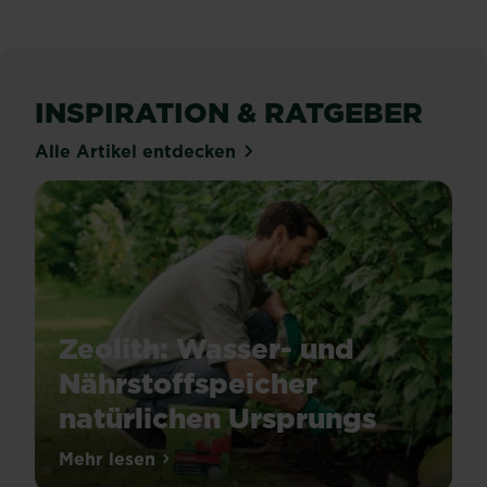
INSPIRATION & RATGEBER
Alle Artikel entdecken
Zeolith: Wasser- und
Nährstoffspeicher
natürlichen Ursprungs
Unserere
Mehr lesen
über Zeolith: Wasser- und Nährstoffspeic
Spezialdünger