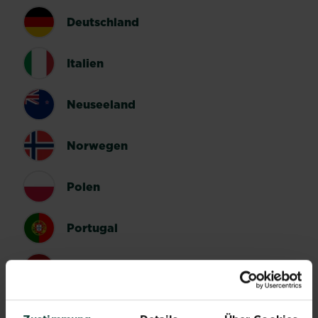
Deutschland
Italien
Neuseeland
Norwegen
Polen
Portugal
Spanien
Schweden