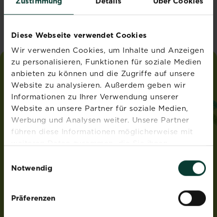
Zustimmung
Details
Über Cookies
Vereinigtes Königreich
Diese Webseite verwendet Cookies
Wir verwenden Cookies, um Inhalte und Anzeigen
zu personalisieren, Funktionen für soziale Medien
anbieten zu können und die Zugriffe auf unsere
liebe
deinen
garten
Website zu analysieren. Außerdem geben wir
®
von Substral
Informationen zu Ihrer Verwendung unserer
ADRESSE
Website an unsere Partner für soziale Medien,
Werbung und Analysen weiter. Unsere Partner
Evergreen Garden Care Österreich GmbH
führen diese Informationen möglicherweise mit
Franz-Brötzner-Straße 11-13
5071 Wals-Siezenheim
weiteren Daten zusammen, die Sie ihnen
Österreich
bereitgestellt haben oder die sie im Rahmen Ihrer
Einwilligungsauswahl
Nutzung der Dienste gesammelt haben.
Notwendig
ROUNDUP® und Osmocote® sind eingetragene Marken
und werden unter Lizenz verwendet.
Weedex®, Tomcat®, Magisches Rasen-Pflaster®,
Präferenzen
EasyGreen®, EvenGreen® und HandyGreen® sind Marken
von OMS Investments, Inc und werden benutzt unter