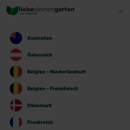
Skip
liebe
deinen
garten
to
®
von Substral
main
content
LÄNDERUMSCHALTER
Australien
Österreich
Belgien – Niederländisch
Belgien – Französisch
Dänemark
Frankreich