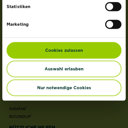
der Lizenz von OMS Investments, Inc.
Statistiken
PRODUKTE
Marketing
Rasen
Dünger
Erden
Cookies zulassen
Pflanzenschutz
Grundstoffe
Auswahl erlauben
Unkraut
Schädlinge
Reinigungsmittel
Nur notwendige Cookies
MARKEN
®
Substral
®
ROUNDUP
NÜTZLICHE HILFEN