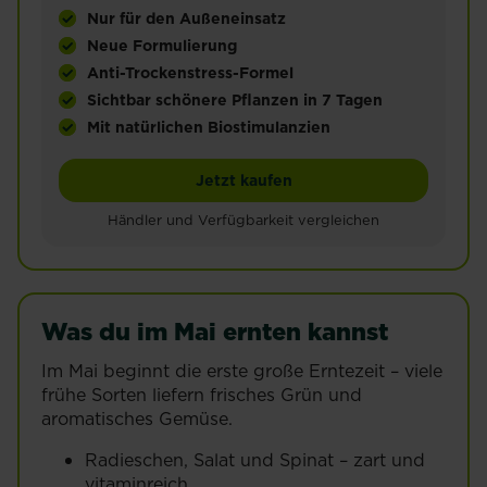
Nur für den Außeneinsatz
Neue Formulierung
Anti-Trockenstress-Formel
Sichtbar schönere Pflanzen in 7 Tagen
Mit natürlichen Biostimulanzien
SUBSTRAL® Gartendünger Universal sorgt für opt
SUBSTRAL® Gartendünger
Jetzt kaufen
Händler und Verfügbarkeit vergleichen
Was du im Mai ernten kannst
Im Mai beginnt die erste große Erntezeit – viele
frühe Sorten liefern frisches Grün und
aromatisches Gemüse.
Radieschen, Salat und Spinat – zart und
vitaminreich.