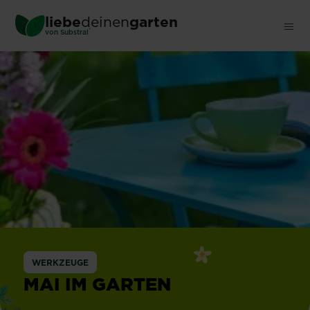
Skip
liebe
deinen
garten
to
®
von Substral
main
content
WERKZEUGE
MAI IM GARTEN