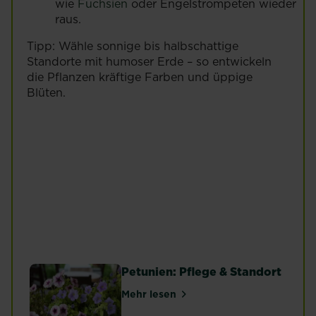
wie
Fuchsien
oder Engelstrompeten wieder
raus.
Tipp: Wähle sonnige bis halbschattige
Standorte mit humoser Erde – so entwickeln
die Pflanzen kräftige Farben und üppige
Blüten.
Anbau und
Sonnenblumen
Pflege von
anbauen und
Anemonen
pflegen
Mehr lesen
Mehr lesen
Petunien: Pflege & Standort
Mehr lesen
über Petunien: Pflege & Standor