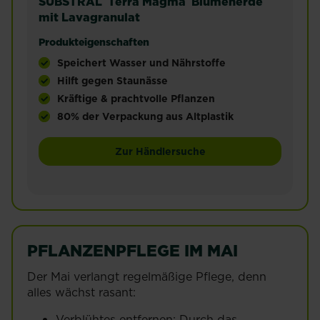
SUBSTRAL
Terra Magma
Blumenerde
mit Lavagranulat
Produkteigenschaften
Speichert Wasser und Nährstoffe
Hilft gegen Staunässe
Kräftige & prachtvolle Pflanzen
80% der Verpackung aus Altplastik
Gebrauchsfertiges Kultursubstrat in Premium-Qual
Zur Händlersuche
PFLANZENPFLEGE IM MAI
Der Mai verlangt regelmäßige Pflege, denn
alles wächst rasant:
Verblühtes entfernen: Durch das