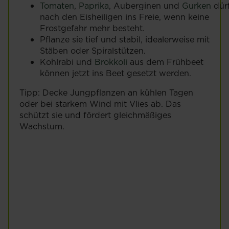
Tomaten
,
Paprika
, Auberginen und
Gurken
dür
nach den Eisheiligen ins Freie, wenn keine
Frostgefahr mehr besteht.
Pflanze sie tief und stabil, idealerweise mit
Stäben oder Spiralstützen.
Kohlrabi und
Brokkoli
aus dem Frühbeet
können jetzt ins Beet gesetzt werden.
Tipp: Decke Jungpflanzen an kühlen Tagen
oder bei starkem Wind mit Vlies ab. Das
schützt sie und fördert gleichmäßiges
Wachstum.
Chili-Pflanzen
anbauen und
Erbsen anbauen
pflegen
& pflegen
Mehr lesen
Mehr lesen