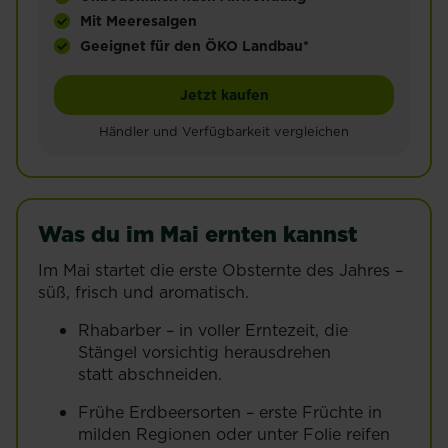
Mit Meeresalgen
Geeignet für den ÖKO Landbau*
Organischer Dünger für alle Obst- & Gemüsepflan
SUBSTRAL® Naturen® Obs
Jetzt kaufen
Händler und Verfügbarkeit vergleichen
Was du im Mai ernten kannst
Im Mai startet die erste Obsternte des Jahres –
süß, frisch und aromatisch.
Rhabarber – in voller Erntezeit, die
Stängel vorsichtig herausdrehen
statt abschneiden.
Frühe Erdbeersorten – erste Früchte in
milden Regionen oder unter Folie reifen