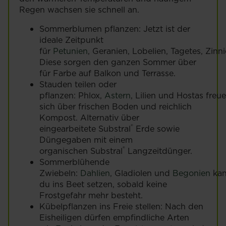
Regen wachsen sie schnell an.
Sommerblumen pflanzen: Jetzt ist der
ideale Zeitpunkt
für
Petunien
, Geranien, Lobelien, Tagetes, Zin
Diese sorgen den ganzen Sommer über
für Farbe auf Balkon und Terrasse.
Stauden teilen oder
pflanzen: Phlox,
Astern
, Lilien und Hostas freu
sich über frischen Boden und reichlich
Kompost. Alternativ über
®
eingearbeitete Substral
Erde sowie
Düngegaben mit einem
®
organischen Substral
Langzeitdünger.
Sommerblühende
Zwiebeln:
Dahlien
, Gladiolen und
Begonien
kan
du ins Beet setzen, sobald keine
Frostgefahr mehr besteht.
Kübelpflanzen ins Freie stellen: Nach den
Eisheiligen dürfen empfindliche Arten