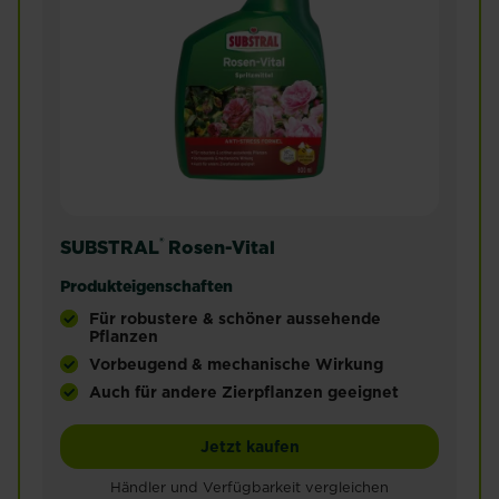
®
SUBSTRAL
Rosen-Vital
Produkteigenschaften
Für robustere & schöner aussehende
Pflanzen
Vorbeugend & mechanische Wirkung
Auch für andere Zierpflanzen geeignet
Für robustere & schöner aussehende Rosen bis i
SUBSTRAL® Rosen-Vital
Jetzt kaufen
Händler und Verfügbarkeit vergleichen