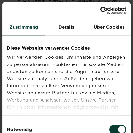
die im Sommer tragen. Achte auf sonnige
Standorte und gut gelockerten Boden.
Himbeeren
und
Brombeeren
– kräftige
Jungpflanzen in Reihen pflanzen,
Zustimmung
Details
Über Cookies
Rankhilfe nicht vergessen.
Johannisbeeren und
Stachelbeeren
–
bevorzugen halbschattige,
Diese Webseite verwendet Cookies
windgeschützte Standorte.
Wir verwenden Cookies, um Inhalte und Anzeigen
Obstbäume im Container – lassen sich
zu personalisieren, Funktionen für soziale Medien
den ganzen Monat pflanzen, solange sie
anbieten zu können und die Zugriffe auf unsere
regelmäßig gegossen werden.
Website zu analysieren. Außerdem geben wir
Tipp: Pflanze Erdbeerpflanzen in Reihen und
Informationen zu Ihrer Verwendung unserer
bedecke den Boden mit Stroh oder Mulch,
Website an unsere Partner für soziale Medien,
damit die Früchte sauber bleiben und nicht
Werbung und Analysen weiter. Unsere Partner
faulen.
führen diese Informationen möglicherweise mit
weiteren Daten zusammen, die Sie ihnen
bereitgestellt haben oder die sie im Rahmen Ihrer
Einwilligungsauswahl
Nutzung der Dienste gesammelt haben.
Notwendig