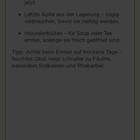
jetzt.
Letzte Äpfel aus der Lagerung – zügig
verbrauchen, bevor sie mehlig werden.
Holunderblüten – für Sirup oder Tee
ernten, solange sie frisch geöffnet sind.
Tipp: Achte beim Ernten auf trockene Tage –
feuchtes Obst neigt schneller zu Fäulnis,
besonders Erdbeeren und Rhabarber.
Erdbeeren
pflanzen &
pflegen
Mehr lesen