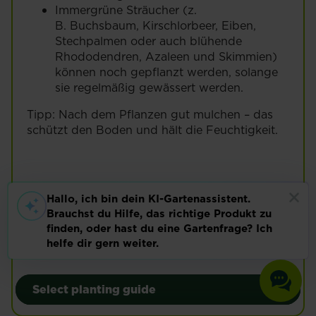
Immergrüne Sträucher (z.
B. Buchsbaum, Kirschlorbeer, Eiben,
Stechpalmen oder auch blühende
Rhododendren, Azaleen und Skimmien)
können noch gepflanzt werden, solange
sie regelmäßig gewässert werden.
Tipp: Nach dem Pflanzen gut mulchen – das
schützt den Boden und hält die Feuchtigkeit.
Rosen
Mehr lesen
Selbst anbauen
Selbst anbauen
Select planting guide
Select planting guide
Gemüse
Gartenpflanzen
Gemüse
Gartenpflanzen