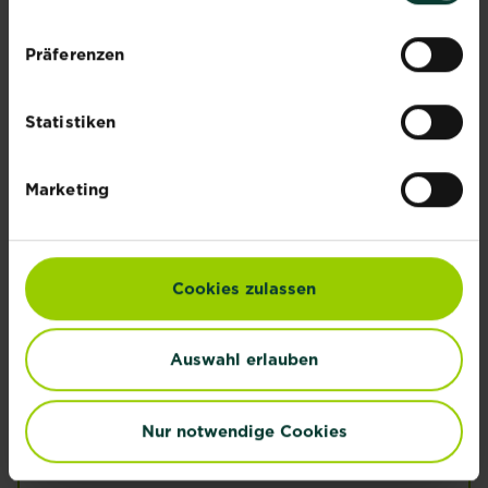
Erdbeeren
Ingwer pflanzen,
pflanzen &
pflegen und
Präferenzen
pflegen
ernten
Mehr lesen
Mehr lesen
Statistiken
Marketing
Olivenbaum:
Pflege & Tipps
Cookies zulassen
Mehr lesen
Auswahl erlauben
Stachelbeere
Mehr lesen
über Stachelbeere
Nur notwendige Cookies