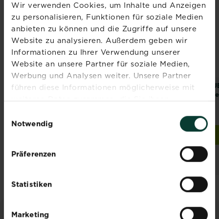
Wir verwenden Cookies, um Inhalte und Anzeigen
NEUES DESIGN
zu personalisieren, Funktionen für soziale Medien
anbieten zu können und die Zugriffe auf unsere
Website zu analysieren. Außerdem geben wir
Informationen zu Ihrer Verwendung unserer
Website an unsere Partner für soziale Medien,
Werbung und Analysen weiter. Unsere Partner
®
®
®
®
SUBSTRAL
Naturen
SUBSTRAL
Naturen
SU
führen diese Informationen möglicherweise mit
Pflanzerde Torffrei
Hornspäne
Pf
weiteren Daten zusammen, die Sie ihnen
bereitgestellt haben oder die sie im Rahmen Ihrer
Einwilligungsauswahl
Nutzung der Dienste gesammelt haben.
Notwendig
Jetzt kaufen
Jetzt kaufen
SUBSTRAL® Naturen® Pflanzerde Torffrei
SUBSTRAL® Naturen® H
Händler und
Händler und
Präferenzen
Verfügbarkeit
Verfügbarkeit
vergleichen
vergleichen
Statistiken
Marketing