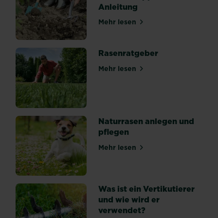
Anleitung
Zeolith
–
Mehr lesen
über Gemüsebeet winterfes
ein
Mineral
natürlichen
Rasenratgeber
Ursprungs,
Mehr lesen
welches
über Rasenratgeber
zum
Beispiel
in
vulkanischem
Naturrasen anlegen und
Gestein
pflegen
zu
finden
Mehr lesen
über Naturrasen anlegen un
ist.
Durch
seine
Was ist ein Vertikutierer
Schwamm-
und wie wird er
ähnliche...
verwendet?