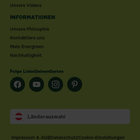
Unsere Videos
INFORMATIONEN
Unsere Philosphie
Kontaktiere uns
Mein Evergreen
Nachhaltigkeit
Folge LiebeDeinenGarten
Länderauswahl
Footer
Impressum & AGB
Datenschutz
Cookie-Einstellungen