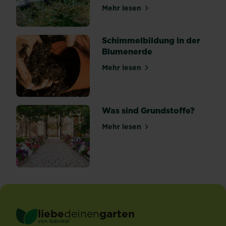
Mehr lesen
über Was ist ein Vertikutie
Schimmelbildung in der
Blumenerde
Mehr lesen
über Schimmelbildung in d
Was sind Grundstoffe?
Mehr lesen
über Was sind Grundstoffe?
liebe
deinen
garten
®
von Substral