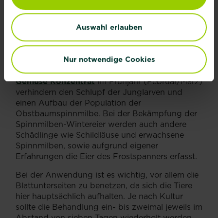
Auswahl erlauben
MASSNAHMEN
Nur notwendige Cookies
Frühzeitige Austriebsspritzungen mit
®
®
SUBSTRAL
Naturen
Bio Schädlingsfrei Obst &
Gemüse Konzentrat
im Frühjahr (Februar/März)
verhindern den Schlupf der Junglarven und
einen Aufbau der Population der
Obstbaumspinnmilbe. Bei der Bekämpfung der
Spinnmilben-Wintereier werden auch andere
Schädlinge wie Schildläuse und erwachsene
Spinnmilben, sowie aufgrund eigener
Erfahrungen die Eier des Frostspanners erfasst.
Bei der Anwendung ist es wichtig, vor allem die
Blattunterseiten zu benetzen, da sich die Tiere
hier hauptsächlich aufhalten. Je nach Kultur
sollte die Behandlung ein- bis zweimal jeweils im
Abstand von sieben Tagen wiederholt werden.