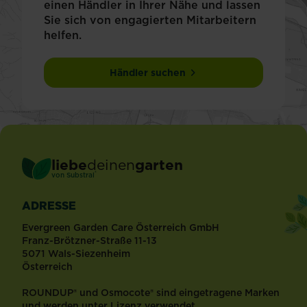
einen Händler in Ihrer Nähe und lassen
Sie sich von engagierten Mitarbeitern
helfen.
Händler suchen
liebe
deinen
garten
®
von Substral
ADRESSE
Evergreen Garden Care Österreich GmbH
Franz-Brötzner-Straße 11-13
5071 Wals-Siezenheim
Österreich
ROUNDUP® und Osmocote® sind eingetragene Marken
und werden unter Lizenz verwendet.