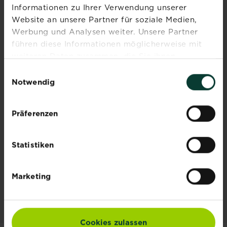
Informationen zu Ihrer Verwendung unserer
Website an unsere Partner für soziale Medien,
Werbung und Analysen weiter. Unsere Partner
führen diese Informationen möglicherweise mit
weiteren Daten zusammen, die Sie ihnen
bereitgestellt haben oder die sie im Rahmen Ihrer
Einwilligungsauswahl
Nutzung der Dienste gesammelt haben.
Notwendig
Präferenzen
®
®
SUBSTRAL
Naturen
Grundstoff Urtica
Statistiken
Spray
Zur Händlersuche
Marketing
Cookies zulassen