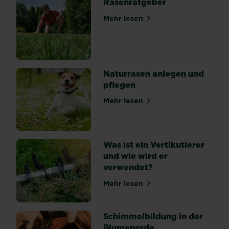
Rasenratgeber
Ursprungs,
Mehr lesen
welches
über Rasenratgeber
zum
Beispiel
in
vulkanischem
Naturrasen anlegen und
Gestein
pflegen
zu
finden
Mehr lesen
über Naturrasen anlegen un
ist.
Durch
seine
Was ist ein Vertikutierer
Schwamm-
und wie wird er
ähnliche...
verwendet?
Mehr lesen
über Was ist ein Vertikutie
Schimmelbildung in der
Blumenerde