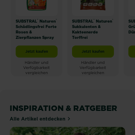
®
®
®
®
SUBSTRAL
Naturen
SUBSTRAL
Naturen
SU
Schädlingsfrei Forte
Sukkulenten &
Grü
Rosen &
Kakteenerde
Dü
Zierpflanzen Spray
Torffrei
Jetzt kaufen
Jetzt kaufen
SUBSTRAL® Naturen® Schädlingsfrei Forte Rose
SUBSTRAL® Naturen® Su
Händler und
Händler und
Verfügbarkeit
Verfügbarkeit
vergleichen
vergleichen
INSPIRATION & RATGEBER
Alle Artikel entdecken