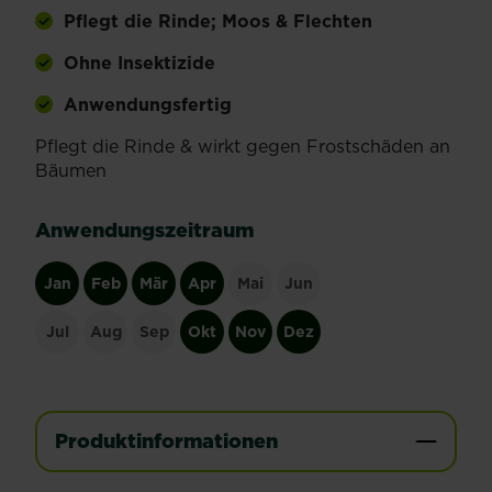
Pflegt die Rinde; Moos & Flechten
Ohne Insektizide
Anwendungsfertig
Pflegt die Rinde & wirkt gegen Frostschäden an
Bäumen
Anwendungszeitraum
Jan
Feb
Mär
Apr
Mai
Jun
Jul
Aug
Sep
Okt
Nov
Dez
Produktinformationen