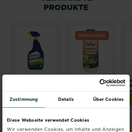
PRODUKTE
EMPFOHLEN
®
®
®
Roundup
Rasen-
SUBSTRAL
Naturen
Ro
Unkrautfrei
Grundstoff Acetum
Unk
Kon
Zustimmung
Details
Über Cookies
Jetzt kaufen
Zur Händlersuche
Roundup® Rasen-Unkrautfrei
Diese Webseite verwendet Cookies
Wir verwenden Cookies, um Inhalte und Anzeigen