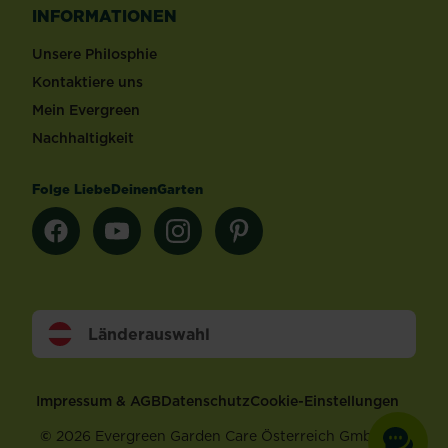
INFORMATIONEN
Unsere Philosphie
Kontaktiere uns
Mein Evergreen
Nachhaltigkeit
Folge LiebeDeinenGarten
Länderauswahl
Footer
Impressum & AGB
Datenschutz
Cookie-Einstellungen
©
2026 Evergreen Garden Care Österreich GmbH