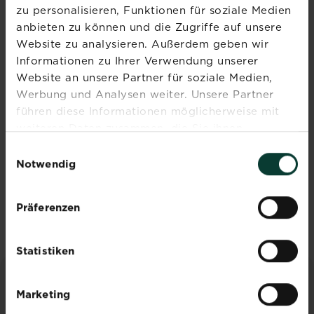
zu personalisieren, Funktionen für soziale Medien
Abonniere jetzt
anbieten zu können und die Zugriffe auf unsere
Website zu analysieren. Außerdem geben wir
den Liebe deinen
Informationen zu Ihrer Verwendung unserer
Garten Newsletter
Website an unsere Partner für soziale Medien,
Werbung und Analysen weiter. Unsere Partner
Melde dich jetzt zu unserem
führen diese Informationen möglicherweise mit
Newsletter an und erhalte
weiteren Daten zusammen, die Sie ihnen
Inspiration, Tipps und
bereitgestellt haben oder die sie im Rahmen Ihrer
Ratschläge von unseren
Einwilligungsauswahl
Nutzung der Dienste gesammelt haben.
Experten.
Notwendig
Jetzt anmelden
Präferenzen
Statistiken
INSPIRATION & RATGEBER
Marketing