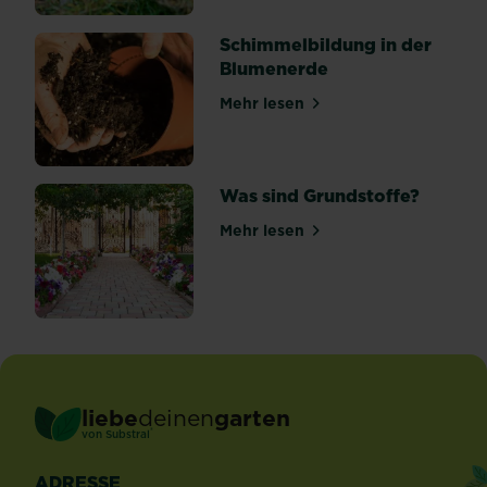
Schimmelbildung in der
Blumenerde
Mehr lesen
über Schimmelbildung in d
Was sind Grundstoffe?
Mehr lesen
über Was sind Grundstoffe?
liebe
deinen
garten
®
von Substral
ADRESSE