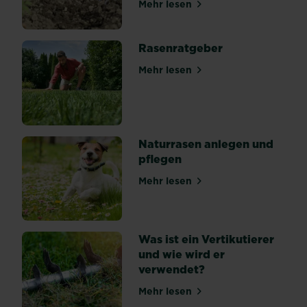
Mehr lesen
über Gemüsebeet winterfes
ein
Mineral
natürlichen
Rasenratgeber
Ursprungs,
Mehr lesen
welches
über Rasenratgeber
zum
Beispiel
in
vulkanischem
Naturrasen anlegen und
Gestein
pflegen
zu
finden
Mehr lesen
über Naturrasen anlegen un
ist.
Durch
seine
Was ist ein Vertikutierer
Schwamm-
und wie wird er
ähnliche...
verwendet?
Mehr lesen
über Was ist ein Vertikutie