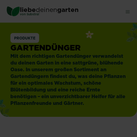
Skip
liebe
deinen
garten
to
®
von Substral
main
content
Gartendünger
PRODUKTE
GARTENDÜNGER
Mit dem richtigen Gartendünger verwandelst
du deinen Garten in eine sattgrüne, blühende
Oase. In unserem großen Sortiment an
Gartendüngern findest du, was deine Pflanzen
für ein optimales Wachstum, schöne
Blütenbildung und eine reiche Ernte
benötigen – ein unverzichtbarer Helfer für alle
Pflanzenfreunde und Gärtner.