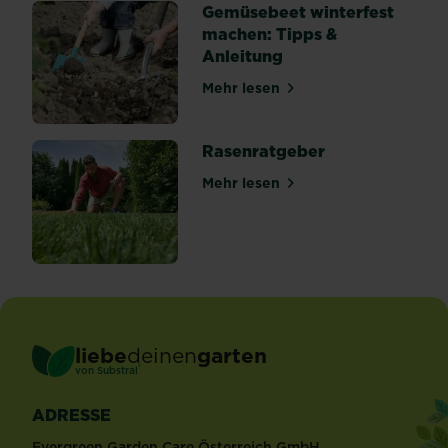
von
Gemüsebeet winterfest
den...
machen: Tipps &
Anleitung
Mehr lesen
über Gemüsebeet winterfes
Rasenratgeber
Mehr lesen
über Rasenratgeber
liebe
deinen
garten
®
von Substral
ADRESSE
Evergreen Garden Care Österreich GmbH