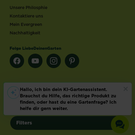
Unsere Philosphie
Kontaktiere uns
Mein Evergreen
Nachhaltigkeit
Folge LiebeDeinenGarten
Länderauswahl
Footer
Impressum & AGB
Datenschutz
Cookie-Einstellungen
Filters
©
2026 Evergreen Garden Care Österreich GmbH