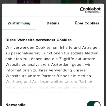
Zustimmung
Details
Über Cookies
®
®
SUBSTRAL
SUBSTRAL
Bodenkur Rhodo-
Gartendünger
Diese Webseite verwendet Cookies
Vital
Universal Flüssig
Wir verwenden Cookies, um Inhalte und Anzeigen
Jetzt kaufen
Jetzt kaufen
SUBSTRAL® Bodenkur Rhodo-Vital
SUBSTRAL® Gartendü
zu personalisieren, Funktionen für soziale Medien
Händler und
Händler und
anbieten zu können und die Zugriffe auf unsere
Verfügbarkeit
Verfügbarkeit
Website zu analysieren. Außerdem geben wir
vergleichen
vergleichen
Informationen zu Ihrer Verwendung unserer
Website an unsere Partner für soziale Medien,
Werbung und Analysen weiter. Unsere Partner
führen diese Informationen möglicherweise mit
INSPIRATION & RATGEBER
weiteren Daten zusammen, die Sie ihnen
bereitgestellt haben oder die sie im Rahmen Ihrer
Einwilligungsauswahl
Alle Artikel entdecken
Nutzung der Dienste gesammelt haben.
Notwendig