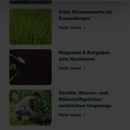
Übeltäter
kriechen
Alles Wissenswerte zu
in
Rasendünger
deine
Mehr lesen
Beete
über Alles Wissenswerte z
und
machen
sich
Magazine & Ratgeber
über
zum Nachlesen
deine
Pflanzen
Mehr lesen
über Magazine & Ratgeber 
und
Ernte
her.
Zeolith: Wasser- und
In
Nährstoffspeicher
vielen
natürlichen Ursprungs
Fällen
können
Mehr lesen
über Zeolith: Wasser- und 
gesamte
Jungpflanzen