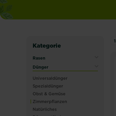
Kategorie
Rasen
Expand
Dünger
Secondary
Expand
Universaldünger
Navigation
Secondary
Menu
Spezialdünger
Navigation
Menu
Obst & Gemüse
Zimmerpflanzen
Natürliches