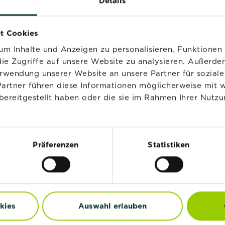
Details
®
®
SUBSTRAL
Kakteen
SUBSTRAL
Orchidee
Nahrung
Nahrung
Jetzt kaufen
Jetzt kaufen
t Cookies
SUBSTRAL® Kakteen Nahrung
SUBSTR
m Inhalte und Anzeigen zu personalisieren, Funktionen 
ie Zugriffe auf unsere Website zu analysieren. Außerd
erwendung unserer Website an unsere Partner für sozia
Partner führen diese Informationen möglicherweise mit 
bereitgestellt haben oder die sie im Rahmen Ihrer Nutzu
Präferenzen
Statistiken
kies
Auswahl erlauben
®
®
SUBSTRAL
Pflanzen
SUBSTRAL
Balkon- 