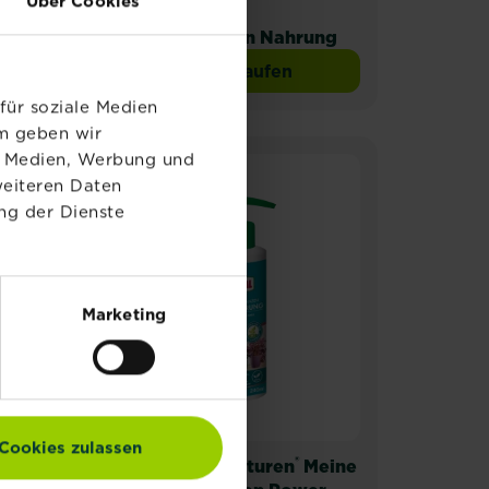
Über Cookies
®
n
SUBSTRAL
Balkonpflanzen Nahrung
Jetzt kaufen
AL® Orchideen Nahrung
SUBSTRAL® Balkonpflanzen
für soziale Medien
em geben wir
le Medien, Werbung und
weiteren Daten
ng der Dienste
Marketing
Cookies zulassen
®
®
&
SUBSTRAL
Naturen
Meine