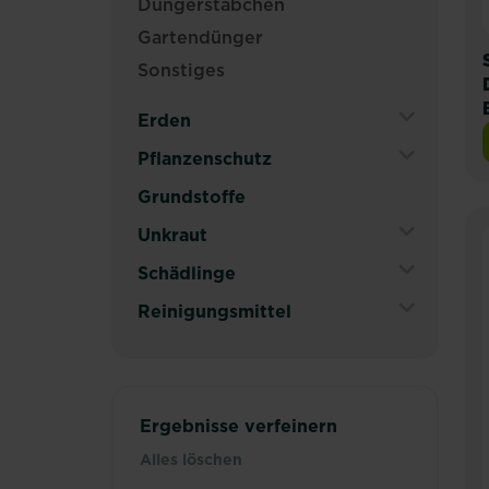
Düngerstäbchen
Gartendünger
Sonstiges
Erden
Expand
Pflanzenschutz
Secondary
Expand
Grundstoffe
Navigation
Secondary
Menu
Unkraut
Navigation
Menu
Expand
Schädlinge
Secondary
Expand
Reinigungsmittel
Navigation
Secondary
Menu
Expand
Navigation
Secondary
Menu
Navigation
Menu
Ergebnisse verfeinern
Alles löschen