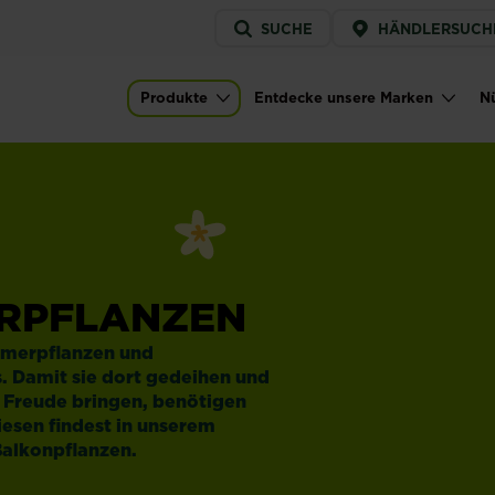
Service
SUCHE
HÄNDLERSUCH
menu
Produkte
Entdecke unsere Marken
Nü
Main navigation
ERPFLANZEN
mmerpflanzen und
s. Damit sie dort gedeihen und
 Freude bringen, benötigen
esen findest in unserem
Balkonpflanzen.