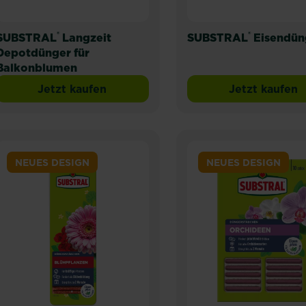
®
®
SUBSTRAL
Langzeit
SUBSTRAL
Eisendün
Depotdünger für
Balkonblumen
Jetzt kaufen
Jetzt kaufen
SUBSTRAL® Langzeit Depotdünger für Ba
SUBSTR
NEUES DESIGN
NEUES DESIGN