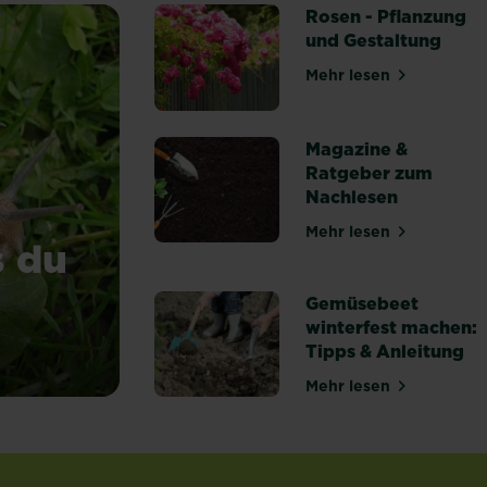
Rosen - Pflanzung
und Gestaltung
Mehr lesen
über Rosen - Pf
Magazine &
Ratgeber zum
Nachlesen
Mehr lesen
über Magazine &
s du
Gemüsebeet
winterfest machen:
Tipps & Anleitung
 was du wissen solltest!
Mehr lesen
über Gemüsebeet