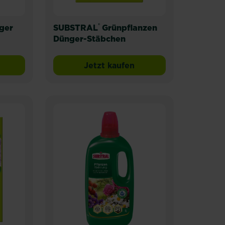
®
ger
SUBSTRAL
Grünpflanzen
Dünger-Stäbchen
Jetzt kaufen
lkonblumen
AL® Eisendünger
SUBSTRAL® Grünpflanzen D