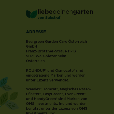
gern
gesehen.
liebe
deinen
garten
Die
®
von Substral
Übeltäter
kriechen
in
ADRESSE
deine
Beete
Evergreen Garden Care Österreich
und
GmbH
Franz-Brötzner-Straße 11-13
machen
5071 Wals-Siezenheim
sich
Österreich
über
deine
ROUNDUP® und Osmocote® sind
Pflanzen
eingetragene Marken und werden
und
unter Lizenz verwendet.
Ernte
Weedex®, Tomcat®, Magisches Rasen-
her.
Pflaster®, EasyGreen®, EvenGreen®
In
und HandyGreen® sind Marken von
vielen
OMS Investments, Inc und werden
Fällen
benutzt unter der Lizenz von OMS
können
Investments, Inc.