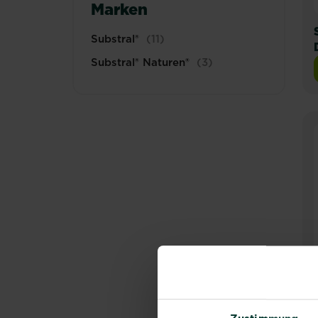
Marken
Substral®
(11)
Substral® Naturen®
(3)