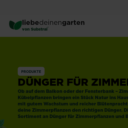
Skip
to
main
liebe
deinen
garten
content
®
von Substral
Zimmerpflanzen
PRODUKTE
DÜNGER FÜR ZIMM
Ob auf dem Balkon oder der Fensterbank – Zi
Kübelpflanzen bringen ein Stück Natur ins Hau
mit gutem Wachstum und reicher Blütenpracht
deine Zimmerpflanzen den richtigen Dünger. Di
Sortiment an Dünger für Zimmerpflanzen und 