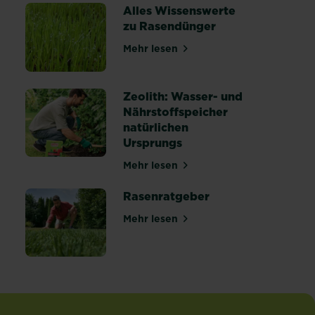
Alles Wissenswerte
zu Rasendünger
Mehr lesen
lanzung und Gestaltung
über Alles Wissenswerte zu R
Zeolith: Wasser- und
Nährstoffspeicher
natürlichen
Ursprungs
 Ratgeber zum Nachlesen
Mehr lesen
über Zeolith: Wasser- und Nähr
Rasenratgeber
Mehr lesen
über Rasenratgeber
 winterfest machen: Tipps & Anleitung