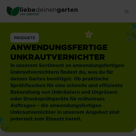
Skip
liebe
deinen
garten
to
®
von Substral
main
content
Anwendungsferti
PRODUKTE
ANWENDUNGSFERTIGE
UNKRAUTVERNICHTER
In unserem Sortiment an anwendungsfertigen
Unkrautvernichtern findest du, was du für
deinen Garten benötigst. Ob praktische
Sprühflaschen für eine schnelle und effiziente
Behandlung von Unkräutern und Ungräsern
oder Drucksprühgeräte für müheloses
Auftragen – die anwendungsfertigen
Unkrautvernichter in unserem Angebot sind
jederzeit zum Einsatz bereit.