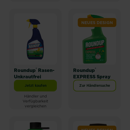
NEUES DESIGN
®
®
Roundup
Rasen-
Roundup
Unkrautfrei
EXPRESS Spray
Jetzt kaufen
Zur Händlersuche
Roundup® Rasen-Unkrautfrei
Händler und
Verfügbarkeit
vergleichen