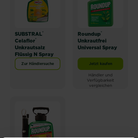
®
®
SUBSTRAL
Roundup
®
Celaflor
Unkrautfrei
Unkrautsalz
Universal Spray
Flüssig N Spray
Zur Händlersuche
Jetzt kaufen
Roundup® Unkrautfre
Händler und
Verfügbarkeit
vergleichen