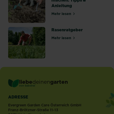
Anleitung
Mehr lesen
über Gemüsebeet winterfes
Rasenratgeber
Mehr lesen
über Rasenratgeber
liebe
deinen
garten
®
von Substral
ADRESSE
Evergreen Garden Care Österreich GmbH
Franz-Brötzner-Straße 11-13