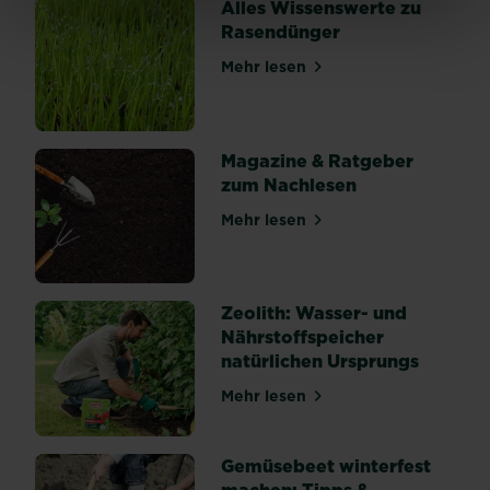
kriechen
Alles Wissenswerte zu
in
Rasendünger
deine
Mehr lesen
Beete
über Alles Wissenswerte z
und
machen
sich
Magazine & Ratgeber
über
zum Nachlesen
deine
Pflanzen
Mehr lesen
über Magazine & Ratgeber 
und
Ernte
her.
Zeolith: Wasser- und
In
Nährstoffspeicher
vielen
natürlichen Ursprungs
Fällen
können
Mehr lesen
über Zeolith: Wasser- und 
gesamte
Jungpflanzen
von
Gemüsebeet winterfest
den...
machen: Tipps &