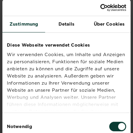
®
Roundup
Zustimmung
Details
Über Cookies
Unkrautfrei
Universal
Drucksprühgerät
Diese Webseite verwendet Cookies
Jetzt kaufen
Wir verwenden Cookies, um Inhalte und Anzeigen
Roundup® Unkrautfrei Universal Drucksprühgerät
zu personalisieren, Funktionen für soziale Medien
Händler und
Verfügbarkeit
anbieten zu können und die Zugriffe auf unsere
vergleichen
Website zu analysieren. Außerdem geben wir
Informationen zu Ihrer Verwendung unserer
Website an unsere Partner für soziale Medien,
Werbung und Analysen weiter. Unsere Partner
führen diese Informationen möglicherweise mit
INSPIRATION & RATGEBER
weiteren Daten zusammen, die Sie ihnen
Alle Artikel entdecken
bereitgestellt haben oder die sie im Rahmen Ihrer
Einwilligungsauswahl
Nutzung der Dienste gesammelt haben.
Notwendig