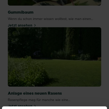
Gummibaum
Wenn du schon immer wissen wolltest, wie man einen...
Jetzt ansehen
Anlage eines neuen Rasens
Rasenpflege mag für manche wie eine...
Jetzt ansehen