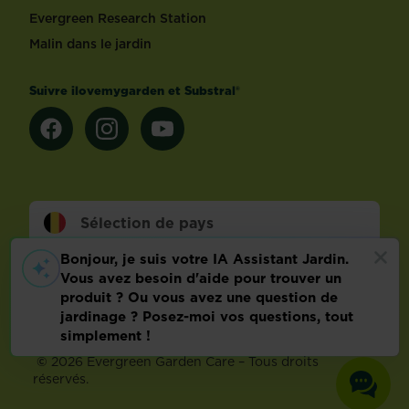
Evergreen Research Station
Malin dans le jardin
Suivre ilovemygarden et Substral®
Sélection de pays
Footer
Conditions d’utilisation
Malin dans le jardin
Info technique
Politique relative aux données personnelles
Préférences de cookies
©
2026 Evergreen Garden Care – Tous droits
réservés.