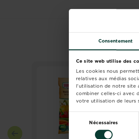
LES CL
Consentement
Ce site web utilise des c
Les cookies nous permette
relatives aux médias soci
l'utilisation de notre si
combiner celles-ci avec d
votre utilisation de leurs 
Sélection
Nécessaires
du
consentement