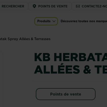
ice
RECHERCHER
POINTS DE VENTE
CONTACTEZ-N
u
 & Terrasses
Produits
Découvrez toutes nos marqu
Main navigation
tak Spray Allées & Terrasses
KB HERBAT
ALLÉES & T
Points de vente