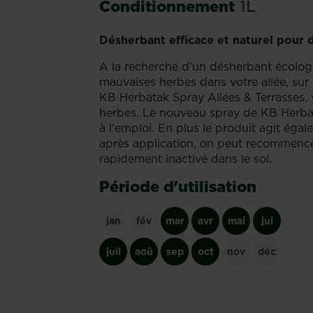
Conditionnement
1L
Désherbant efficace et naturel pour 
A la recherche d’un désherbant écologi
mauvaises herbes dans votre allée, sur 
KB Herbatak Spray Allées & Terrasses, 
herbes. Le nouveau spray de KB Herbata
à l'emploi. En plus le produit agit éga
après application, on peut recommencer
rapidement inactivé dans le sol.
Période d'utilisation
jan
fév
mar
avr
mai
jui
juil
aoû
sep
oct
nov
déc