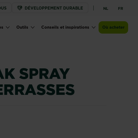
OUS
DÉVELOPPEMENT DURABLE
NL
FR
Points de vente
es
Outils
Conseils et inspirations
Où acheter
AK SPRAY
ERRASSES