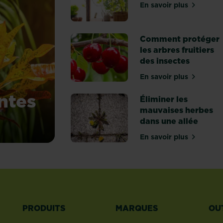
En savoir plus
sur Reconnaître
Comment protéger
les arbres fruitiers
des insectes
En savoir plus
sur Comment pro
ntes
Éliminer les
mauvaises herbes
dans une allée
es plantes
En savoir plus
sur Éliminer le
PRODUITS
MARQUES
OU