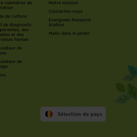
e calendrier de
Notre mission
ntation
Contactez-nous
de de culture
Evergreen Research
l de diagnostic
Station
parasites, des
Malin dans le jardin
dies et des
vaises herbes
culateur de
reau
culateur de
lage
éos
Sélection de pays