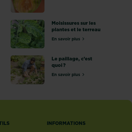
 une maladie aux feuilles
Moisissures sur les
plantes et le terreau
En savoir plus
sur Moisissures sur les plantes
téger les arbres fruitiers des insectes
Le paillage, c’est
quoi ?
En savoir plus
sur Le paillage, c’est quoi ?
s mauvaises herbes dans une allée
TILS
INFORMATIONS