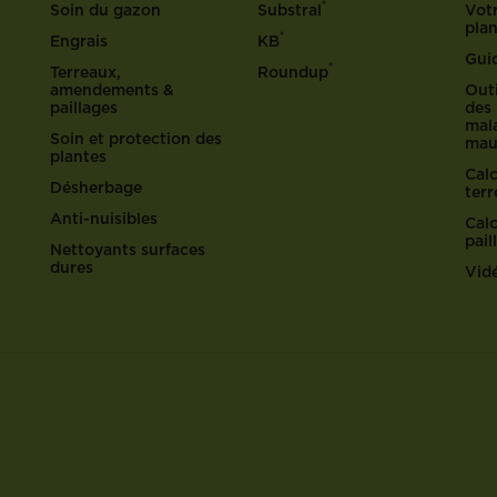
®
Soin du gazon
Substral
Votr
pla
®
Engrais
KB
Gui
®
Terreaux,
Roundup
amendements &
Outi
paillages
des 
mala
Soin et protection des
mau
plantes
Cal
Désherbage
ter
Anti-nuisibles
Cal
pail
Nettoyants surfaces
dures
Vid