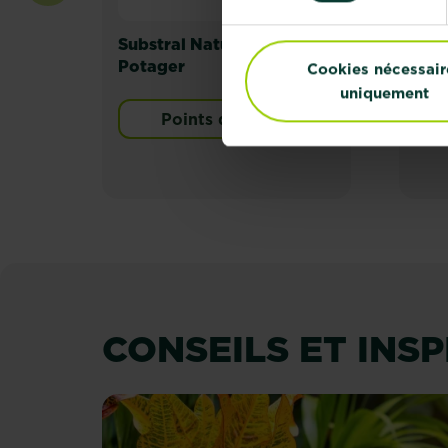
Substral Naturen Terreau
Sub
Potager
Ame
Cookies nécessair
Pot
uniquement
Points de vente
CONSEILS ET INS