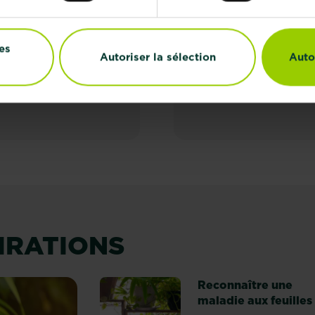
stral Naturen
Substral Naturen fumi
ndement Du Sol
séché de vaches et de
es
Autoriser la sélection
Auto
ager Et Jardin
poules
Points de vente
Points de vente
PIRATIONS
Reconnaître une
maladie aux feuilles