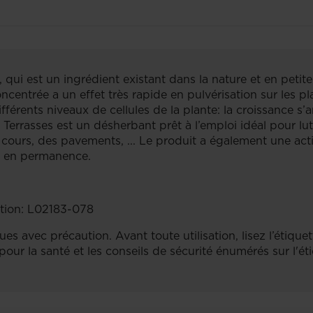
e, qui est un ingrédient existant dans la nature et en peti
ncentrée a un effet très rapide en pulvérisation sur les pl
fférents niveaux de cellules de la plante: la croissance s’
 Terrasses est un désherbant prêt à l’emploi idéal pour l
s cours, des pavements, ... Le produit a également une act
és en permanence.
tion: L02183-078
s avec précaution. Avant toute utilisation, lisez l’étiquet
pour la santé et les conseils de sécurité énumérés sur l'ét