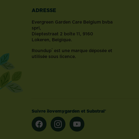
d’intérieur
ADRESSE
peuvent
être
Evergreen Garden Care Belgium bvba
atteintes
sprl,
de
Dieptestraat 2 boîte 11, 9160
virus,
Lokeren, Belgique.
de
®
Roundup
est une marque déposée et
bactéries,
utilisée sous licence.
d’infections
fongiques
ou
de
nématodes.
Un
traitement
adapté
Suivre ilovemygarden et Substral®
commence
par
un...