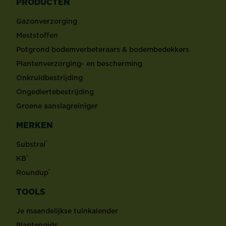
PRODUCTEN
Gazonverzorging
Meststoffen
Potgrond bodemverbeteraars & bodembedekkers
Plantenverzorging- en bescherming
Onkruidbestrijding
Ongediertebestrijding
Groene aanslagreiniger
MERKEN
®
Substral
®
KB
®
Roundup
TOOLS
Je maandelijkse tuinkalender
Plantengids