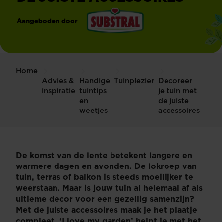
Aangeboden door
®
Substral
Home
Advies &
Handige
Tuinplezier
Decoreer
inspiratie
tuintips
je tuin met
en
de juiste
weetjes
accessoires
De komst van de lente betekent langere en
warmere dagen en avonden. De lokroep van
tuin, terras of balkon is steeds moeilijker te
weerstaan. Maar is jouw tuin al helemaal af als
ultieme decor voor een gezellig samenzijn?
Met de juiste accessoires maak je het plaatje
compleet. ‘I love my garden’ helpt je met het