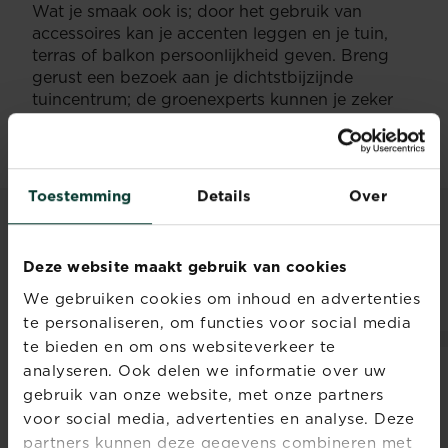
Wat je smaak ook is; door het gebruik van
accessoires kan je accenten leggen en je tuin,
terras of balkon persoonlijkheid geven. Breng
gerust een bezoek aan je dichtstbijzijnde
tuincentrum; de groenexperts kunnen je zeker
helpen met het mee vormgeven van je
droomplek outdoor.
Toestemming
Details
Over
MENSEN ZOCHTEN
Deze website maakt gebruik van cookies
OOK NAAR
We gebruiken cookies om inhoud en advertenties
te personaliseren, om functies voor social media
te bieden en om ons websiteverkeer te
analyseren. Ook delen we informatie over uw
gebruik van onze website, met onze partners
voor social media, advertenties en analyse. Deze
partners kunnen deze gegevens combineren met