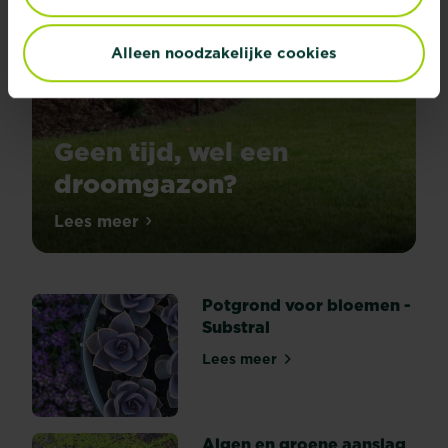
Alleen noodzakelijke cookies
Geen tijd, wel een
droomgazon?
Lees meer
Geen tijd, wel een droomgazon?
Potgrond voor bloemen -
Substral
Lees meer
Potgrond voor bloemen - Su
Algen en groene aanslag