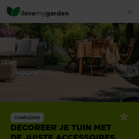
Skip
to
i
love
my
garden
main
content
TUINPLEZIER
DECOREER JE TUIN MET
DE JUISTE ACCESSOIRES