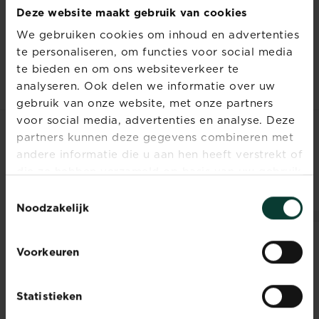
Deze website maakt gebruik van cookies
op zoek naar kwalitatieve moederplanten,
stekgrond, stekpoeder, bodemverbeteraar of
We gebruiken cookies om inhoud en advertenties
meststof? Spring dan zeker eens binnen bij je
te personaliseren, om functies voor social media
dichtstbijzijnde tuincentrum. De groenexperts
te bieden en om ons websiteverkeer te
helpen je graag verder.
analyseren. Ook delen we informatie over uw
gebruik van onze website, met onze partners
voor social media, advertenties en analyse. Deze
partners kunnen deze gegevens combineren met
MENSEN ZOCHTEN
andere informatie die u aan hen heeft verstrekt of
OOK NAAR
die ze hebben verzameld op basis van uw gebruik
van hun diensten.
Toestemmingsselectie
Noodzakelijk
Voorkeuren
Statistieken