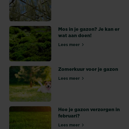
Parasol puur natuur
tuin
er
erbarmelijk
uit
Mos in je gazon? Je kan er
na
wat aan doen!
de
winter
Lees meer
Mos in je gazon? Je kan er 
en
droom
je
Zomerkuur voor je gazon
van
een
Lees meer
Zomerkuur voor je gazon
stralend
grastapijt,
zonder
dorre
plekken?
Hoe je gazon verzorgen in
Zoek
februari?
je
Lees meer
een...
Hoe je gazon verzorgen in f