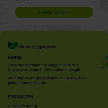
Vind een winkel
i
love
my
garden
ADRES
Evergreen Garden Care Belgium bvba sprl,
Dieptestraat 2 bus 11, 9160 Lokeren, België
®
Roundup
is een geregistreerd handelsmerk en
gebruikt onder licentie
PRODUCTEN
Gazonverzorging