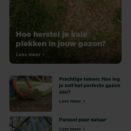
Hoe herstel je kale
plekken in jouw gazon?
Is
Lees meer
Hoe herstel je kale plekken in jouw gazon
jouw
gazon
plots
Prachtige tuinen: Hoe leg
veranderd
je zelf het perfecte gazon
in
aan?
een
bruin
Lees meer
Prachtige tuinen: Hoe leg je
en
onregelmatig
lappendeken?
Parasol puur natuur
Ziet
Lees meer
jouw