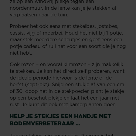
ze op een windvrij plekje tegen een
noordenmuur. In de lente kan je je stekken al
verplaatsen naar de tuin.
Probeer het ook eens met stekelbes, jostabes,
cassis, vijg of moerbei. Houd het niet bij 1 potje,
maar stek meerdere scheutjes en geef eens een
potje cadeau of ruil het voor een soort die je nog
niet hebt.
Ook rozen – en vooral klimrozen - zijn makkelijk
te stekken. Je kan het direct zelf proberen, want
de ideale periode hiervoor is de lente of de
herfst (sept-okt). Snijd een stukje af van een cm
of 30, doop het in de stekpoeder, plant je stekje
op een beschut plekje en laat het een jaar met
rust. Je kunt dit ook met kamerplanten doen.
HELP JE STEKJES EEN HANDJE MET
BODEMVERBETERAAR …
Jonge stekjes zijn kwetsbaar. Daarom is het