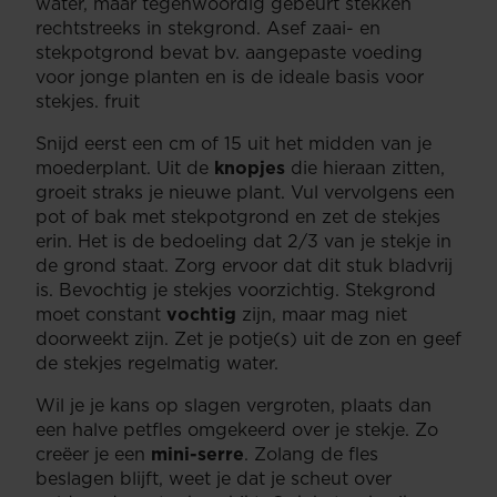
water, maar tegenwoordig gebeurt stekken
rechtstreeks in stekgrond. Asef zaai- en
stekpotgrond bevat bv. aangepaste voeding
voor jonge planten en is de ideale basis voor
stekjes. fruit
Snijd eerst een cm of 15 uit het midden van je
moederplant. Uit de
knopjes
die hieraan zitten,
groeit straks je nieuwe plant. Vul vervolgens een
pot of bak met stekpotgrond en zet de stekjes
erin. Het is de bedoeling dat 2/3 van je stekje in
de grond staat. Zorg ervoor dat dit stuk bladvrij
is. Bevochtig je stekjes voorzichtig. Stekgrond
moet constant
vochtig
zijn, maar mag niet
doorweekt zijn. Zet je potje(s) uit de zon en geef
de stekjes regelmatig water.
Wil je je kans op slagen vergroten, plaats dan
een halve petfles omgekeerd over je stekje. Zo
creëer je een
mini-serre
. Zolang de fles
beslagen blijft, weet je dat je scheut over